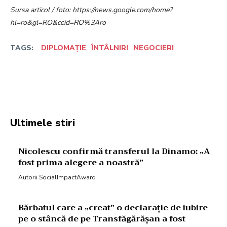
Sursa articol / foto: https://news.google.com/home?
hl=ro&gl=RO&ceid=RO%3Aro
TAGS:
DIPLOMAȚIE
ÎNTÂLNIRI
NEGOCIERI
Facebook
Twitter
Pinterest
W
Ultimele stiri
Nicolescu confirmă transferul la Dinamo: „A
fost prima alegere a noastră”
Autorii SocialImpactAward
Bărbatul care a „creat” o declarație de iubire
pe o stâncă de pe Transfăgărășan a fost