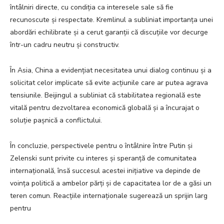
întâlniri directe, cu condiția ca interesele sale să fie
recunoscute și respectate. Kremlinul a subliniat importanța unei
abordări echilibrate și a cerut garanții că discuțiile vor decurge
într-un cadru neutru și constructiv.
În Asia, China a evidențiat necesitatea unui dialog continuu și a
solicitat celor implicate să evite acțiunile care ar putea agrava
tensiunile. Beijingul a subliniat că stabilitatea regională este
vitală pentru dezvoltarea economică globală și a încurajat o
soluție pașnică a conflictului.
În concluzie, perspectivele pentru o întâlnire între Putin și
Zelenski sunt privite cu interes și speranță de comunitatea
internațională, însă succesul acestei inițiative va depinde de
voința politică a ambelor părți și de capacitatea lor de a găsi un
teren comun. Reacțiile internaționale sugerează un sprijin larg
pentru