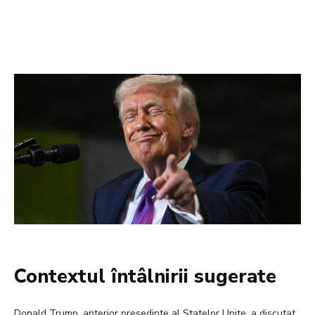
Contextul întâlnirii sugerate
Donald Trump, anterior președinte al Statelor Unite, a discutat