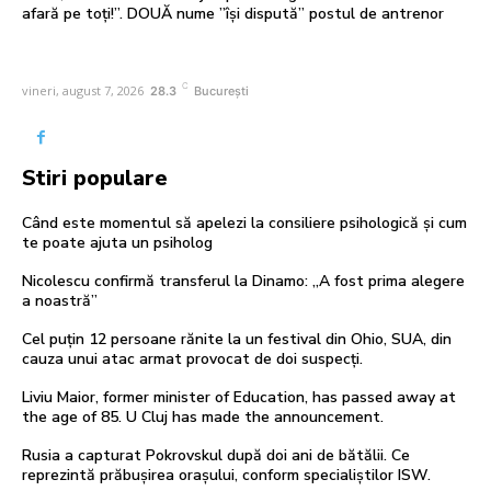
afară pe toți!”. DOUĂ nume ”își dispută” postul de antrenor
C
vineri, august 7, 2026
28.3
București
Stiri populare
Când este momentul să apelezi la consiliere psihologică și cum
te poate ajuta un psiholog
Nicolescu confirmă transferul la Dinamo: „A fost prima alegere
a noastră”
Cel puțin 12 persoane rănite la un festival din Ohio, SUA, din
cauza unui atac armat provocat de doi suspecți.
Liviu Maior, former minister of Education, has passed away at
the age of 85. U Cluj has made the announcement.
Rusia a capturat Pokrovskul după doi ani de bătălii. Ce
reprezintă prăbușirea orașului, conform specialiștilor ISW.