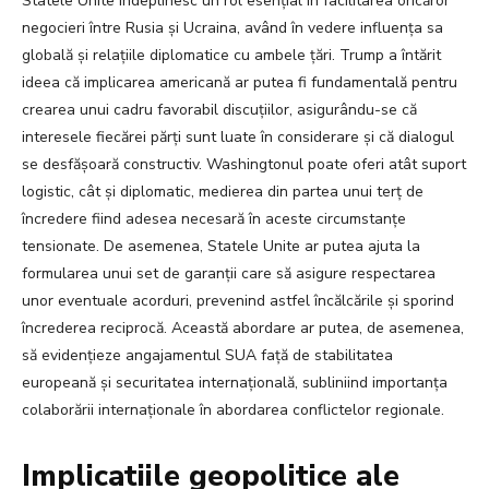
Statele Unite îndeplinesc un rol esențial în facilitarea oricăror
negocieri între Rusia și Ucraina, având în vedere influența sa
globală și relațiile diplomatice cu ambele țări. Trump a întărit
ideea că implicarea americană ar putea fi fundamentală pentru
crearea unui cadru favorabil discuțiilor, asigurându-se că
interesele fiecărei părți sunt luate în considerare și că dialogul
se desfășoară constructiv. Washingtonul poate oferi atât suport
logistic, cât și diplomatic, medierea din partea unui terț de
încredere fiind adesea necesară în aceste circumstanțe
tensionate. De asemenea, Statele Unite ar putea ajuta la
formularea unui set de garanții care să asigure respectarea
unor eventuale acorduri, prevenind astfel încălcările și sporind
încrederea reciprocă. Această abordare ar putea, de asemenea,
să evidențieze angajamentul SUA față de stabilitatea
europeană și securitatea internațională, subliniind importanța
colaborării internaționale în abordarea conflictelor regionale.
Implicatiile geopolitice ale