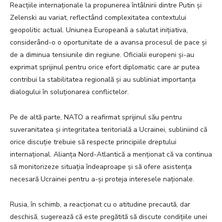
Reacțiile internaționale la propunerea întâlnirii dintre Putin și
Zelenski au variat, reflectând complexitatea contextului
geopolitic actual. Uniunea Europeană a salutat inițiativa,
considerând-o o oportunitate de a avansa procesul de pace și
de a diminua tensiunile din regiune. Oficialii europeni și-au
exprimat sprijinul pentru orice efort diplomatic care ar putea
contribui la stabilitatea regională și au subliniat importanța
dialogului în soluționarea conflictelor.
Pe de altă parte, NATO a reafirmat sprijinul său pentru
suveranitatea și integritatea teritorială a Ucrainei, subliniind că
orice discuție trebuie să respecte principiile dreptului
internațional. Alianța Nord-Atlantică a menționat că va continua
să monitorizeze situația îndeaproape și să ofere asistența
necesară Ucrainei pentru a-și proteja interesele naționale.
Rusia, în schimb, a reacționat cu o atitudine precaută, dar
deschisă, sugerează că este pregătită să discute condițiile unei