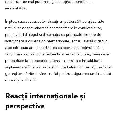
de securitate mai puternice și o integrare europeană
îmbunătățită.
În plus, succesul acestor discuții ar putea să încurajeze alte
națiuni să adopte abordări asemănătoare în conflictele lor,
promovând dialogul și diplomația ca principale metode de
soluționare a disputelor internaționale. Totuși, există și riscuri
asociate, cum ar fi posibilitatea ca acordurile obținute să fie
temporare sau să nu fie respectate pe termen lung, ceea ce ar
putea duce la o reapariție a tensiunilor și la o instabilitate
suplimentară. În acest sens, rolul mediatorilor internaționali și al
garanțiilor oferite devine crucial pentru asigurarea unui rezultat
durabil și echitabil.
Reacții internaționale și
perspective