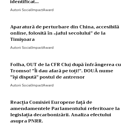
identificat…
Autorii SocialImpactAward
Aparatură de perturbare din China, accesibilă
online, folosită în „jaful secolului” de la
Timișoara
Autorii SocialImpactAward
Folha, OUT de la CFR Cluj după înfrângerea cu
Tromso! ”Îi dau afară pe toți!”. DOUĂ nume
”își dispută” postul de antrenor
Autorii SocialImpactAward
Reacția Comisiei Europene față de
amendamentele Parlamentului referitoare la
legislația decarbonizării. Analiza efectului
asupra PNRR.