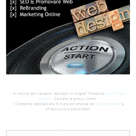
- Ai nevoie de transport aeroport in Anglia? Încearcă
Airport Taxi
London
. Calitate la prețul corect.
- Companie specializata in tranzactionarea de
Criptomonede
si
infrastructura blockchain.