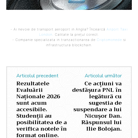
- Ai nevoie de transport aeroport in Anglia? Încearcă
Airport Taxi
London
. Calitate la prețul corect.
- Companie specializata in tranzactionarea de
Criptomonede
si
infrastructura blockchain.
Articolul precedent
Articolul următor
Rezultatele
Ce acțiuni va
Evaluării
desfășura PNL în
Naționale 2026
legătură cu
sunt acum
sugestia de
accesibile.
suspendare a lui
Studenții au
Nicușor Dan.
posibilitatea de a
Răspunsul lui
verifica notele în
Ilie Bolojan.
format online.