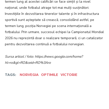
termen lung al acestei calificări se face simțit și la nivel
național, unde fotbalul atrage tot mai mulți susținători.
Investițiile în dezvoltarea tinerelor talente și în infrastructura
sportivă sunt așteptate să crească, consolidând astfel, pe
termen lung, poziția Norvegiei pe scena internațională a
fotbalului. Prin urmare, succesul echipei la Campionatul Mondial
2026 nu reprezintă doar o realizare temporară, ci un catalizator
pentru dezvoltarea continuă a fotbalului norvegian.
Sursa articol / foto: https://news.google.com/home?
hl=ro&gl=RO&ceid=RO%3Aro
TAGS:
NORVEGIA
OPTIMILE
VICTORIE
Facebook
Twitter
Pinterest
W