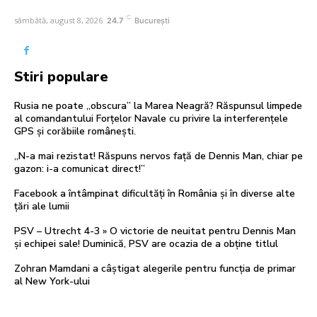
C
sâmbătă, august 8, 2026
24.7
București
Stiri populare
Rusia ne poate „obscura” la Marea Neagră? Răspunsul limpede
al comandantului Forțelor Navale cu privire la interferențele
GPS și corăbiile românești.
„N-a mai rezistat! Răspuns nervos față de Dennis Man, chiar pe
gazon: i-a comunicat direct!”
Facebook a întâmpinat dificultăți în România și în diverse alte
țări ale lumii
PSV – Utrecht 4-3 » O victorie de neuitat pentru Dennis Man
și echipei sale! Duminică, PSV are ocazia de a obține titlul
Zohran Mamdani a câștigat alegerile pentru funcția de primar
al New York-ului