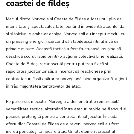
coastei de fildeș
Meciul dintre Norvegia și Coasta de Fildeș a fost unul plin de
intensitate și spectaculozitate, punând în evidență atuurile, dar
și slăbiciunile ambelor echipe. Norvegienii au început meciul cu
un pressing energic, încercând să stabilească ritmul încă din
primele minute. Această tactică a fost fructuoasă, reușind să
deschidă scorul rapid printr-o acțiune colectivă bine realizată.
Coasta de Fildeș, recunoscută pentru puterea fizică și
rapiditatea jucătorilor săi, a încercat să reacționeze prin
contraatacuri, însă apărarea norvegiană, bine organizată, a ținut
în frâu majoritatea tentativelor de atac.
Pe parcursul meciului, Norvegia a demonstrat o remarcabilă
versatilitate tactică, alternând între atacuri rapide pe flancuri și
posesie prelungită pentru a controla ritmul jocului. În ciuda
eforturilor Coastei de Fildeș de a reveni, norvegienii au fost
mereu periculoși la fiecare atac. Un alt element crucial al