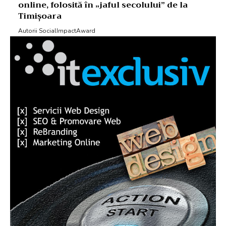
online, folosită în „jaful secolului” de la
Timișoara
Autorii SocialImpactAward