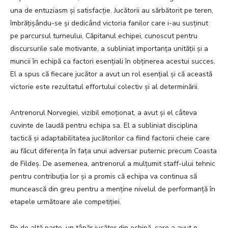
una de entuziasm și satisfacție. Jucătorii au sărbătorit pe teren,
îmbrățișându-se și dedicând victoria fanilor care i-au susținut
pe parcursul turneului. Căpitanul echipei, cunoscut pentru
discursurile sale motivante, a subliniat importanța unității și a
muncii în echipă ca factori esențiali în obținerea acestui succes.
El a spus că fiecare jucător a avut un rol esențial și că această
victorie este rezultatul effortului colectiv și al determinării.
Antrenorul Norvegiei, vizibil emoționat, a avut și el câteva
cuvinte de laudă pentru echipa sa. El a subliniat disciplina
tactică și adaptabilitatea jucătorilor ca fiind factorii cheie care
au făcut diferența în fața unui adversar puternic precum Coasta
de Fildeș. De asemenea, antrenorul a mulțumit staff-ului tehnic
pentru contribuția lor și a promis că echipa va continua să
muncească din greu pentru a menține nivelul de performanță în
etapele următoare ale competiției.
Pe de altă parte, un tânăr jucător din echipă, care a avut o