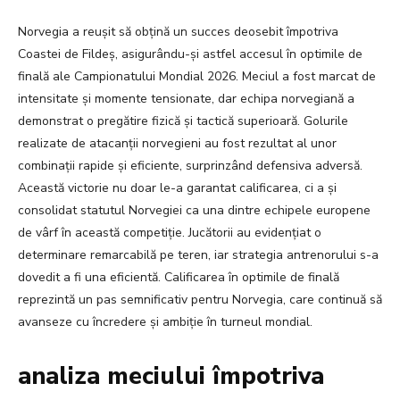
Norvegia a reușit să obțină un succes deosebit împotriva
Coastei de Fildeș, asigurându-și astfel accesul în optimile de
finală ale Campionatului Mondial 2026. Meciul a fost marcat de
intensitate și momente tensionate, dar echipa norvegiană a
demonstrat o pregătire fizică și tactică superioară. Golurile
realizate de atacanții norvegieni au fost rezultat al unor
combinații rapide și eficiente, surprinzând defensiva adversă.
Această victorie nu doar le-a garantat calificarea, ci a și
consolidat statutul Norvegiei ca una dintre echipele europene
de vârf în această competiție. Jucătorii au evidențiat o
determinare remarcabilă pe teren, iar strategia antrenorului s-a
dovedit a fi una eficientă. Calificarea în optimile de finală
reprezintă un pas semnificativ pentru Norvegia, care continuă să
avanseze cu încredere și ambiție în turneul mondial.
analiza meciului împotriva