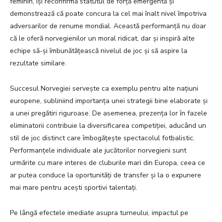
feminin, își reconfirmă statutul de forță emergentă și
demonstrează că poate concura la cel mai înalt nivel împotriva
adversarilor de renume mondial. Această performanță nu doar
că le oferă norvegienilor un moral ridicat, dar și inspiră alte
echipe să-și îmbunătățească nivelul de joc și să aspire la
rezultate similare.
Succesul Norvegiei servește ca exemplu pentru alte națiuni
europene, subliniind importanța unei strategii bine elaborate și
a unei pregătiri riguroase. De asemenea, prezența lor în fazele
eliminatorii contribuie la diversificarea competiției, aducând un
stil de joc distinct care îmbogățește spectacolul fotbalistic.
Performanțele individuale ale jucătorilor norvegieni sunt
urmărite cu mare interes de cluburile mari din Europa, ceea ce
ar putea conduce la oportunități de transfer și la o expunere
mai mare pentru acești sportivi talentați.
Pe lângă efectele imediate asupra turneului, impactul pe