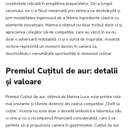
creativitate ridicată în pregătirea preparatelor. De-a lungul
sezonului, ea s-a făcut remarcată prin tehnica sa desăvârșită și
prin modalitatea ingenioasă de a îmbina ingrediente clasice cu
elemente inovatoare. Marina a obținut nu doar trofeul dorit, ci și
aprecierea colegilor săi de competiție, care au văzut în ea nu
doar o adversară redutabilă, ci și o sursă de inspirație. Această
victorie reprezintă un moment decisiv în cariera sa,
deschizându-i nenumărate oportunități în domeniul culinar.
Premiul Cuțitul de aur: detalii
și valoare
Premiul Cuțitul de aur, obținut de Marina Luca, este printre cele
mai onorante și râvnite distincții din cadrul competiției „Chefi la
cuțite”. Acesta nu este doar o dovadă simbolică a talentului său,
ci vine și cu o recompensă financiară considerabilă, care îi va
permite să-și propulseze cariera în gastronomie. Cuțitul de aur