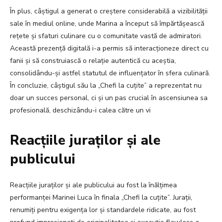
În plus, câștigul a generat o creștere considerabilă a vizibilității
sale în mediul online, unde Marina a început să împărtășească
rețete și sfaturi culinare cu o comunitate vastă de admiratori.
Această prezență digitală i-a permis să interacționeze direct cu
fanii și să construiască o relație autentică cu aceștia,
consolidându-și astfel statutul de influențator în sfera culinară.
În concluzie, câștigul său la „Chefi la cuțite” a reprezentat nu
doar un succes personal, ci și un pas crucial în ascensiunea sa
profesională, deschizându-i calea către un vi
Reacțiile juraților și ale
publicului
Reacțiile juraților și ale publicului au fost la înălțimea
performanței Marinei Luca în finala „Chefi la cuțite”. Jurații,
renumiți pentru exigența lor și standardele ridicate, au fost