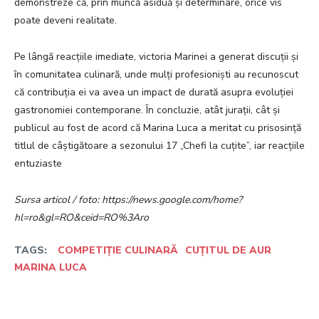
demonstreze că, prin muncă asiduă și determinare, orice vis
poate deveni realitate.
Pe lângă reacțiile imediate, victoria Marinei a generat discuții și
în comunitatea culinară, unde mulți profesioniști au recunoscut
că contribuția ei va avea un impact de durată asupra evoluției
gastronomiei contemporane. În concluzie, atât jurații, cât și
publicul au fost de acord că Marina Luca a meritat cu prisosință
titlul de câștigătoare a sezonului 17 „Chefi la cuțite”, iar reacțiile
entuziaste
Sursa articol / foto: https://news.google.com/home?
hl=ro&gl=RO&ceid=RO%3Aro
TAGS:
COMPETIȚIE CULINARĂ
CUȚITUL DE AUR
MARINA LUCA
Facebook
Twitter
Pinterest
W