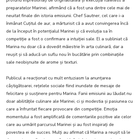
profund impresionați de originalitatea și execuția flawless a
preparatelor Marinei, afirmând că a fost una dintre cele mai de
neuitat finale din istoria emisiunii. Chef Sautner, cel care i-a
înmânat Cuțitul de aur, a mărturisit că a avut convingerea încă
de la început în potențialul Marinei și că evoluția sa în
competiție a fost o confirmare a intuiției sale. El a subliniat că
Marina nu doar că a dovedit măiestrie în arta culinară, dar a
reușit și să aducă un suflu nou în bucătărie prin combinațiile
sale neobișnuite de arome și texturi.
Publicul a reacționat cu mult entuziasm la anunțarea
câștigătoarei, rețelele sociale fiind inundate de mesaje de
felicitare și susținere pentru Marina. Fanii emisiunii au lăudat nu
doar abilitățile culinare ale Marinei, ci și modestia și pasiunea cu
care a înfruntat fiecare provocare din competiție. Emoția
momentului a fost amplificată de comentariile pozitive ale celor
care au urmărit parcursul Marinei și au fost inspirați de
povestea ei de succes. Mulți au afirmat că Marina a reușit să le