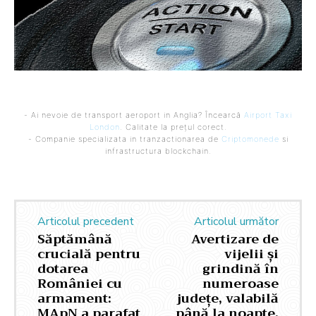
- Ai nevoie de transport aeroport in Anglia? Încearcă
Airport Taxi
London
. Calitate la prețul corect.
- Companie specializata in tranzactionarea de
Criptomonede
si
infrastructura blockchain.
Articolul precedent
Articolul următor
Săptămână
Avertizare de
crucială pentru
vijelii și
dotarea
grindină în
României cu
numeroase
armament:
județe, valabilă
MApN a parafat
până la noapte.