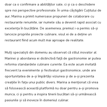
doar ca o confirmare a abilităților sale, ci și ca o deschidere
spre noi perspective profesionale. În urma câștigării Cuțitului de
aur, Marina a primit numeroase propuneri de colaborare cu
restaurante renumite, iar numele său a devenit rapid asociat cu
excelența în bucătărie. De asemenea, premiul i-a permis să-și
lanceze propriile proiecte culinare, visul ei de a deține un
restaurant fiind acum mult mai aproape de realitate.
Mulți specialiști din domeniu au observat că stilul inovator al
Marinei și abordarea ei distinctivă față de gastronomie ar putea
reforma standardele culinare curente. Ea este acum invitată
frecvent la evenimente și festivaluri gastronomice, unde are
oportunitatea de a-și împărtăși viziunea și de a-și prezenta
creațiile în fața unui public divers. Marina a menționat că vrea
să folosească această platformă nu doar pentru a-și promova
munca, ci și pentru a inspira tinerii bucătari să-și urmărească
pasiunile și să inoveze în domeniul culinar.