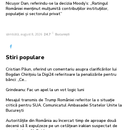
Nicușor Dan, referindu-se la decizia Moody’s: „Ratingul
României menținut mulțumită contribuțiilor instituțiilor,
populației și sectorului privat”
C
sâmbătă, august 8, 2026
24.7
București
Stiri populare
Cristian Păun, oferind un comentariu asupra clarificărilor lui
Bogdan Chirițoiu la Digi24 referitoare la penalizările pentru
bănci: „Ce…
Grindeanu: Fac un apel la un vot logic luni
Mesajul transmis de Trump României referitor la o situație
critică pentru SUA. Comunicatul Ambasadei Statelor Unite la
București
Autoritățile din România au încercat timp de aproape două
decenii să îl expulzeze pe un cetățean irakian suspectat de