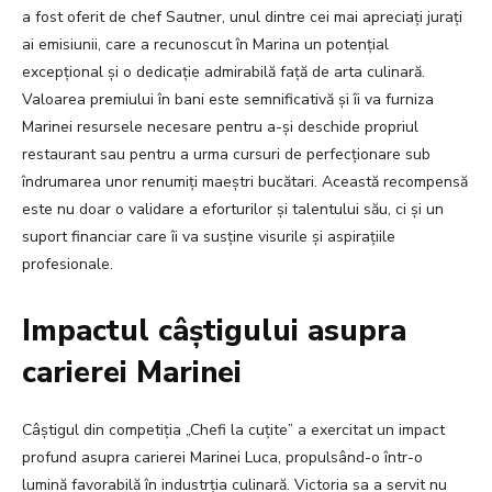
a fost oferit de chef Sautner, unul dintre cei mai apreciați jurați
ai emisiunii, care a recunoscut în Marina un potențial
excepțional și o dedicație admirabilă față de arta culinară.
Valoarea premiului în bani este semnificativă și îi va furniza
Marinei resursele necesare pentru a-și deschide propriul
restaurant sau pentru a urma cursuri de perfecționare sub
îndrumarea unor renumiți maeștri bucătari. Această recompensă
este nu doar o validare a eforturilor și talentului său, ci și un
suport financiar care îi va susține visurile și aspirațiile
profesionale.
Impactul câștigului asupra
carierei Marinei
Câștigul din competiția „Chefi la cuțite” a exercitat un impact
profund asupra carierei Marinei Luca, propulsând-o într-o
lumină favorabilă în industrția culinară. Victoria sa a servit nu