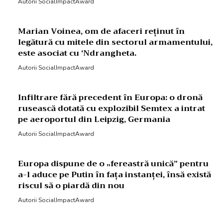
Autorii SocialImpactAward
Marian Voinea, om de afaceri reținut în
legătură cu mitele din sectorul armamentului,
este asociat cu ‘Ndrangheta.
Autorii SocialImpactAward
Infiltrare fără precedent în Europa: o dronă
rusească dotată cu explozibil Semtex a intrat
pe aeroportul din Leipzig, Germania
Autorii SocialImpactAward
Europa dispune de o „fereastră unică” pentru
a-l aduce pe Putin în fața instanței, însă există
riscul să o piardă din nou
Autorii SocialImpactAward