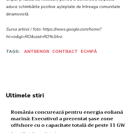
aduce schimbările pozitive așteptate de întreaga comunitate
dinamovistă.
Sursa articol / foto: https://news.google.com/home?
hl=ro&gl=RO&ceid=RO%3Aro
TAGS:
ANTRENOR
CONTRACT
ECHIPĂ
Facebook
Twitter
Pinterest
W
Ultimele stiri
România concurează pentru energia eoliană
marină: Executivul a prezentat șase zone
offshore cu o capacitate totală de peste 11 GW