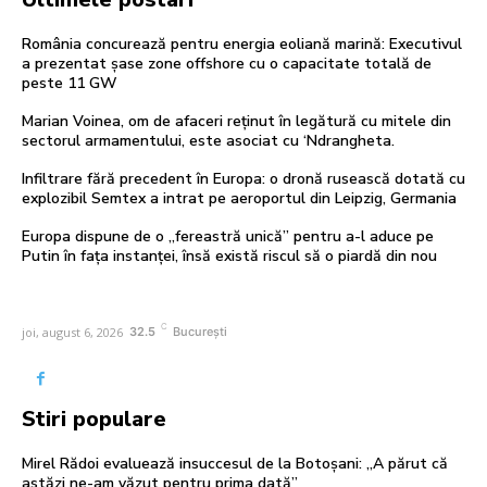
România concurează pentru energia eoliană marină: Executivul
a prezentat șase zone offshore cu o capacitate totală de
peste 11 GW
Marian Voinea, om de afaceri reținut în legătură cu mitele din
sectorul armamentului, este asociat cu ‘Ndrangheta.
Infiltrare fără precedent în Europa: o dronă rusească dotată cu
explozibil Semtex a intrat pe aeroportul din Leipzig, Germania
Europa dispune de o „fereastră unică” pentru a-l aduce pe
Putin în fața instanței, însă există riscul să o piardă din nou
C
joi, august 6, 2026
32.5
București
Stiri populare
Mirel Rădoi evaluează insuccesul de la Botoșani: „A părut că
astăzi ne-am văzut pentru prima dată”