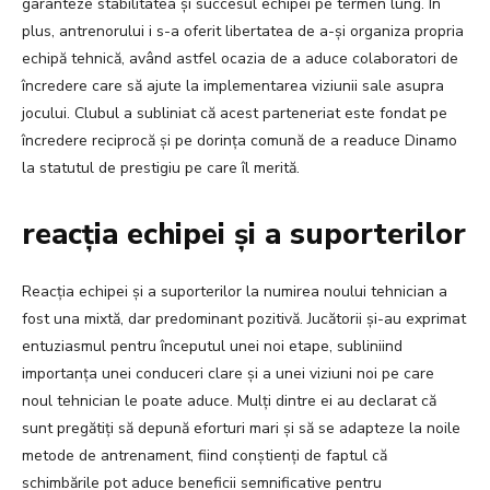
garanteze stabilitatea și succesul echipei pe termen lung. În
plus, antrenorului i s-a oferit libertatea de a-și organiza propria
echipă tehnică, având astfel ocazia de a aduce colaboratori de
încredere care să ajute la implementarea viziunii sale asupra
jocului. Clubul a subliniat că acest parteneriat este fondat pe
încredere reciprocă și pe dorința comună de a readuce Dinamo
la statutul de prestigiu pe care îl merită.
reacția echipei și a suporterilor
Reacția echipei și a suporterilor la numirea noului tehnician a
fost una mixtă, dar predominant pozitivă. Jucătorii și-au exprimat
entuziasmul pentru începutul unei noi etape, subliniind
importanța unei conduceri clare și a unei viziuni noi pe care
noul tehnician le poate aduce. Mulți dintre ei au declarat că
sunt pregătiți să depună eforturi mari și să se adapteze la noile
metode de antrenament, fiind conștienți de faptul că
schimbările pot aduce beneficii semnificative pentru