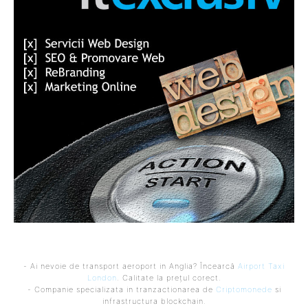
- Ai nevoie de transport aeroport in Anglia? Încearcă
Airport Taxi
London
. Calitate la prețul corect.
- Companie specializata in tranzactionarea de
Criptomonede
si
infrastructura blockchain.