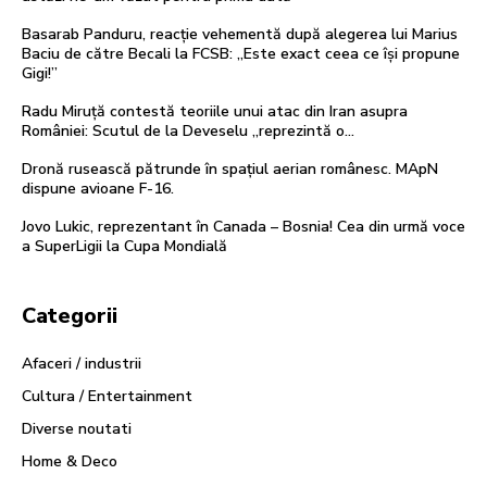
Basarab Panduru, reacție vehementă după alegerea lui Marius
Baciu de către Becali la FCSB: „Este exact ceea ce își propune
Gigi!”
Radu Miruță contestă teoriile unui atac din Iran asupra
României: Scutul de la Deveselu „reprezintă o…
Dronă rusească pătrunde în spațiul aerian românesc. MApN
dispune avioane F-16.
Jovo Lukic, reprezentant în Canada – Bosnia! Cea din urmă voce
a SuperLigii la Cupa Mondială
Categorii
Afaceri / industrii
Cultura / Entertainment
Diverse noutati
Home & Deco