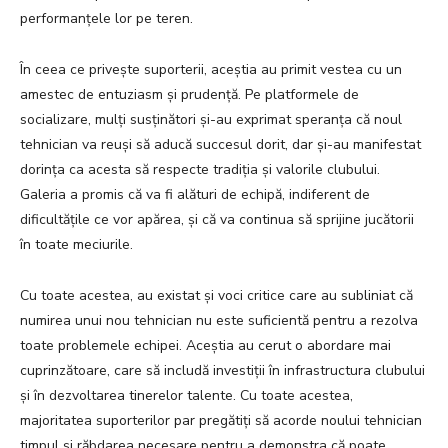
performanțele lor pe teren.
În ceea ce privește suporterii, aceștia au primit vestea cu un
amestec de entuziasm și prudență. Pe platformele de
socializare, mulți susținători și-au exprimat speranța că noul
tehnician va reuși să aducă succesul dorit, dar și-au manifestat
dorința ca acesta să respecte tradiția și valorile clubului.
Galeria a promis că va fi alături de echipă, indiferent de
dificultățile ce vor apărea, și că va continua să sprijine jucătorii
în toate meciurile.
Cu toate acestea, au existat și voci critice care au subliniat că
numirea unui nou tehnician nu este suficientă pentru a rezolva
toate problemele echipei. Aceștia au cerut o abordare mai
cuprinzătoare, care să includă investiții în infrastructura clubului
și în dezvoltarea tinerelor talente. Cu toate acestea,
majoritatea suporterilor par pregătiți să acorde noului tehnician
timpul și răbdarea necesare pentru a demonstra că poate