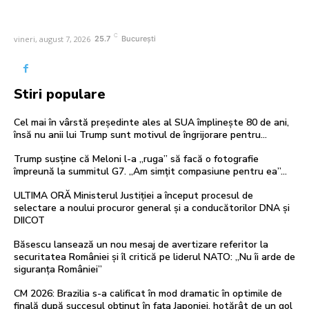
C
vineri, august 7, 2026
25.7
București
Stiri populare
Cel mai în vârstă președinte ales al SUA împlinește 80 de ani,
însă nu anii lui Trump sunt motivul de îngrijorare pentru…
Trump susține că Meloni l-a „ruga” să facă o fotografie
împreună la summitul G7. „Am simțit compasiune pentru ea”…
ULTIMA ORĂ Ministerul Justiției a început procesul de
selectare a noului procuror general și a conducătorilor DNA și
DIICOT
Băsescu lansează un nou mesaj de avertizare referitor la
securitatea României și îl critică pe liderul NATO: „Nu îi arde de
siguranța României”
CM 2026: Brazilia s-a calificat în mod dramatic în optimile de
finală după succesul obținut în fața Japoniei, hotărât de un gol