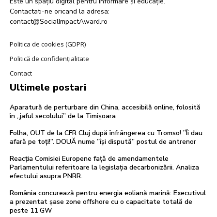
Este un spațiu digital pentru informare și educație.
Contactati-ne oricand la adresa:
contact@SocialImpactAward.ro
Politica de cookies (GDPR)
Politică de confidențialitate
Contact
Ultimele postari
Aparatură de perturbare din China, accesibilă online, folosită
în „jaful secolului” de la Timișoara
Folha, OUT de la CFR Cluj după înfrângerea cu Tromso! ”Îi dau
afară pe toți!”. DOUĂ nume ”își dispută” postul de antrenor
Reacția Comisiei Europene față de amendamentele
Parlamentului referitoare la legislația decarbonizării. Analiza
efectului asupra PNRR.
România concurează pentru energia eoliană marină: Executivul
a prezentat șase zone offshore cu o capacitate totală de
peste 11 GW