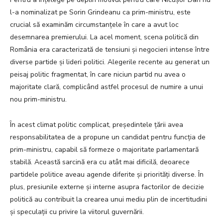
l-a nominalizat pe Sorin Grindeanu ca prim-ministru, este
crucial să examinăm circumstanțele în care a avut loc
desemnarea premierului. La acel moment, scena politică din
România era caracterizată de tensiuni și negocieri intense între
diverse partide și lideri politici. Alegerile recente au generat un
peisaj politic fragmentat, în care niciun partid nu avea o
majoritate clară, complicând astfel procesul de numire a unui
nou prim-ministru.
În acest climat politic complicat, președintele țării avea
responsabilitatea de a propune un candidat pentru funcția de
prim-ministru, capabil să formeze o majoritate parlamentară
stabilă. Această sarcină era cu atât mai dificilă, deoarece
partidele politice aveau agende diferite și priorități diverse. În
plus, presiunile externe și interne asupra factorilor de decizie
politică au contribuit la crearea unui mediu plin de incertitudini
și speculații cu privire la viitorul guvernării.