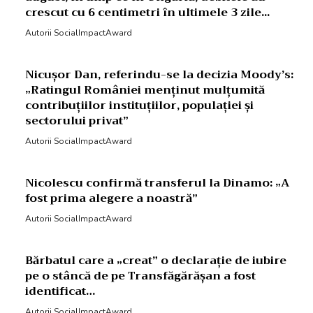
crescut cu 6 centimetri în ultimele 3 zile...
Autorii SocialImpactAward
Nicușor Dan, referindu-se la decizia Moody’s:
„Ratingul României menținut mulțumită
contribuțiilor instituțiilor, populației și
sectorului privat”
Autorii SocialImpactAward
Nicolescu confirmă transferul la Dinamo: „A
fost prima alegere a noastră”
Autorii SocialImpactAward
Bărbatul care a „creat” o declarație de iubire
pe o stâncă de pe Transfăgărășan a fost
identificat…
Autorii SocialImpactAward