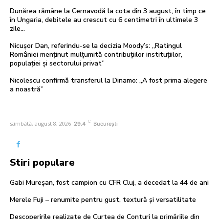
Dunărea rămâne la Cernavodă la cota din 3 august, în timp ce
în Ungaria, debitele au crescut cu 6 centimetri în ultimele 3
zile...
Nicușor Dan, referindu-se la decizia Moody’s: „Ratingul
României menținut mulțumită contribuțiilor instituțiilor,
populației și sectorului privat”
Nicolescu confirmă transferul la Dinamo: „A fost prima alegere
a noastră”
C
sâmbătă, august 8, 2026
29.4
București
Stiri populare
Gabi Mureșan, fost campion cu CFR Cluj, a decedat la 44 de ani
Merele Fuji – renumite pentru gust, textură și versatilitate
Descoperirile realizate de Curtea de Conturi la primăriile din