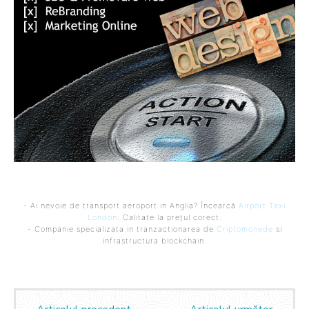
- Ai nevoie de transport aeroport in Anglia? Încearcă
Airport Taxi
London
. Calitate la prețul corect.
- Companie specializata in tranzactionarea de
Criptomonede
si
infrastructura blockchain.