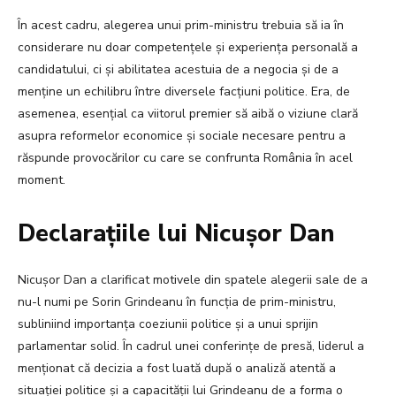
În acest cadru, alegerea unui prim-ministru trebuia să ia în
considerare nu doar competențele și experiența personală a
candidatului, ci și abilitatea acestuia de a negocia și de a
menține un echilibru între diversele facțiuni politice. Era, de
asemenea, esențial ca viitorul premier să aibă o viziune clară
asupra reformelor economice și sociale necesare pentru a
răspunde provocărilor cu care se confrunta România în acel
moment.
Declarațiile lui Nicușor Dan
Nicușor Dan a clarificat motivele din spatele alegerii sale de a
nu-l numi pe Sorin Grindeanu în funcția de prim-ministru,
subliniind importanța coeziunii politice și a unui sprijin
parlamentar solid. În cadrul unei conferințe de presă, liderul a
menționat că decizia a fost luată după o analiză atentă a
situației politice și a capacității lui Grindeanu de a forma o