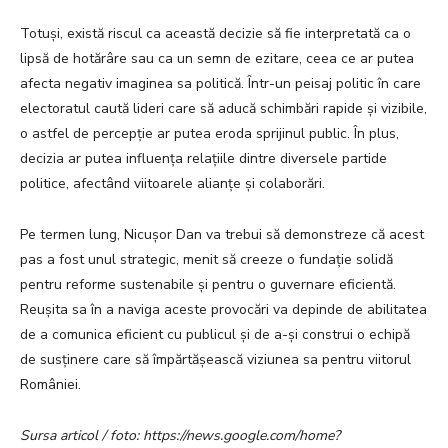
Totuși, există riscul ca această decizie să fie interpretată ca o
lipsă de hotărâre sau ca un semn de ezitare, ceea ce ar putea
afecta negativ imaginea sa politică. Într-un peisaj politic în care
electoratul caută lideri care să aducă schimbări rapide și vizibile,
o astfel de percepție ar putea eroda sprijinul public. În plus,
decizia ar putea influența relațiile dintre diversele partide
politice, afectând viitoarele alianțe și colaborări.
Pe termen lung, Nicușor Dan va trebui să demonstreze că acest
pas a fost unul strategic, menit să creeze o fundație solidă
pentru reforme sustenabile și pentru o guvernare eficientă.
Reușita sa în a naviga aceste provocări va depinde de abilitatea
de a comunica eficient cu publicul și de a-și construi o echipă
de susținere care să împărtășească viziunea sa pentru viitorul
României.
Sursa articol / foto: https://news.google.com/home?