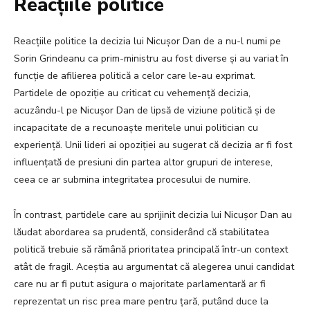
Reacțiile politice
Reacțiile politice la decizia lui Nicușor Dan de a nu-l numi pe
Sorin Grindeanu ca prim-ministru au fost diverse și au variat în
funcție de afilierea politică a celor care le-au exprimat.
Partidele de opoziție au criticat cu vehemență decizia,
acuzându-l pe Nicușor Dan de lipsă de viziune politică și de
incapacitate de a recunoaște meritele unui politician cu
experiență. Unii lideri ai opoziției au sugerat că decizia ar fi fost
influențată de presiuni din partea altor grupuri de interese,
ceea ce ar submina integritatea procesului de numire.
În contrast, partidele care au sprijinit decizia lui Nicușor Dan au
lăudat abordarea sa prudentă, considerând că stabilitatea
politică trebuie să rămână prioritatea principală într-un context
atât de fragil. Aceștia au argumentat că alegerea unui candidat
care nu ar fi putut asigura o majoritate parlamentară ar fi
reprezentat un risc prea mare pentru țară, putând duce la