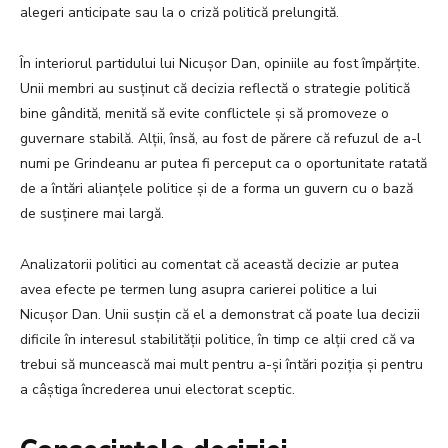
alegeri anticipate sau la o criză politică prelungită.
În interiorul partidului lui Nicușor Dan, opiniile au fost împărțite.
Unii membri au susținut că decizia reflectă o strategie politică
bine gândită, menită să evite conflictele și să promoveze o
guvernare stabilă. Alții, însă, au fost de părere că refuzul de a-l
numi pe Grindeanu ar putea fi perceput ca o oportunitate ratată
de a întări alianțele politice și de a forma un guvern cu o bază
de susținere mai largă.
Analizatorii politici au comentat că această decizie ar putea
avea efecte pe termen lung asupra carierei politice a lui
Nicușor Dan. Unii susțin că el a demonstrat că poate lua decizii
dificile în interesul stabilității politice, în timp ce alții cred că va
trebui să muncească mai mult pentru a-și întări poziția și pentru
a câștiga încrederea unui electorat sceptic.