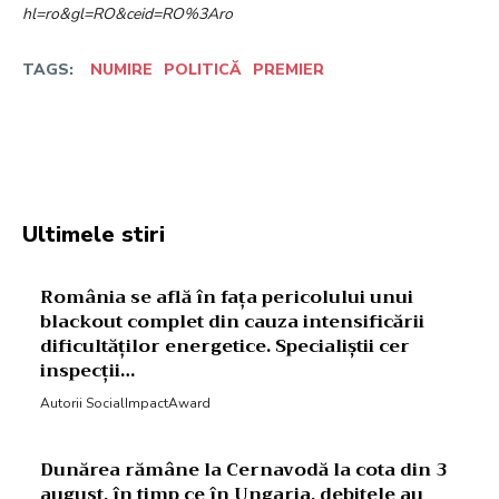
hl=ro&gl=RO&ceid=RO%3Aro
TAGS:
NUMIRE
POLITICĂ
PREMIER
Facebook
Twitter
Pinterest
W
Ultimele stiri
România se află în fața pericolului unui
blackout complet din cauza intensificării
dificultăților energetice. Specialiștii cer
inspecții…
Autorii SocialImpactAward
Dunărea rămâne la Cernavodă la cota din 3
august, în timp ce în Ungaria, debitele au