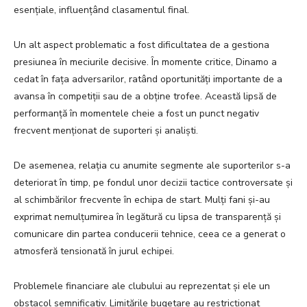
esențiale, influențând clasamentul final.
Un alt aspect problematic a fost dificultatea de a gestiona
presiunea în meciurile decisive. În momente critice, Dinamo a
cedat în fața adversarilor, ratând oportunități importante de a
avansa în competiții sau de a obține trofee. Această lipsă de
performanță în momentele cheie a fost un punct negativ
frecvent menționat de suporteri și analiști.
De asemenea, relația cu anumite segmente ale suporterilor s-a
deteriorat în timp, pe fondul unor decizii tactice controversate și
al schimbărilor frecvente în echipa de start. Mulți fani și-au
exprimat nemulțumirea în legătură cu lipsa de transparență și
comunicare din partea conducerii tehnice, ceea ce a generat o
atmosferă tensionată în jurul echipei.
Problemele financiare ale clubului au reprezentat și ele un
obstacol semnificativ. Limitările bugetare au restricționat