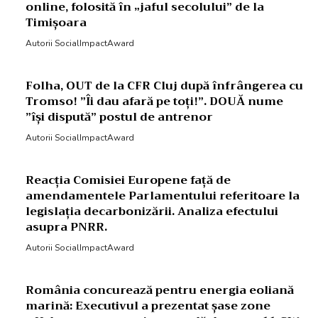
online, folosită în „jaful secolului” de la
Timișoara
Autorii SocialImpactAward
Folha, OUT de la CFR Cluj după înfrângerea cu
Tromso! ”Îi dau afară pe toți!”. DOUĂ nume
”își dispută” postul de antrenor
Autorii SocialImpactAward
Reacția Comisiei Europene față de
amendamentele Parlamentului referitoare la
legislația decarbonizării. Analiza efectului
asupra PNRR.
Autorii SocialImpactAward
România concurează pentru energia eoliană
marină: Executivul a prezentat șase zone