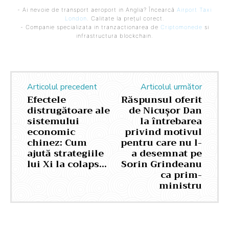
- Ai nevoie de transport aeroport in Anglia? Încearcă
Airport Taxi
London
. Calitate la prețul corect.
- Companie specializata in tranzactionarea de
Criptomonede
si
infrastructura blockchain.
Articolul precedent
Articolul următor
Efectele
Răspunsul oferit
distrugătoare ale
de Nicușor Dan
sistemului
la întrebarea
economic
privind motivul
chinez: Cum
pentru care nu l-
ajută strategiile
a desemnat pe
lui Xi la colaps…
Sorin Grindeanu
ca prim-
ministru