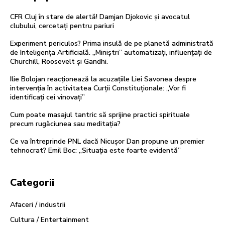
CFR Cluj în stare de alertă! Damjan Djokovic și avocatul
clubului, cercetați pentru pariuri
Experiment periculos? Prima insulă de pe planetă administrată
de Inteligența Artificială. „Miniștri” automatizați, influențați de
Churchill, Roosevelt și Gandhi.
Ilie Bolojan reacționează la acuzațiile Liei Savonea despre
intervenția în activitatea Curții Constituționale: „Vor fi
identificați cei vinovați”
Cum poate masajul tantric să sprijine practici spirituale
precum rugăciunea sau meditația?
Ce va întreprinde PNL dacă Nicușor Dan propune un premier
tehnocrat? Emil Boc: „Situația este foarte evidentă”
Categorii
Afaceri / industrii
Cultura / Entertainment