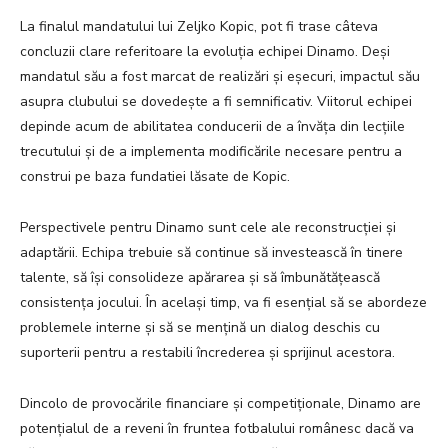
La finalul mandatului lui Zeljko Kopic, pot fi trase câteva
concluzii clare referitoare la evoluția echipei Dinamo. Deși
mandatul său a fost marcat de realizări și eșecuri, impactul său
asupra clubului se dovedește a fi semnificativ. Viitorul echipei
depinde acum de abilitatea conducerii de a învăța din lecțiile
trecutului și de a implementa modificările necesare pentru a
construi pe baza fundatiei lăsate de Kopic.
Perspectivele pentru Dinamo sunt cele ale reconstrucției și
adaptării. Echipa trebuie să continue să investească în tinere
talente, să își consolideze apărarea și să îmbunătățească
consistența jocului. În același timp, va fi esențial să se abordeze
problemele interne și să se mențină un dialog deschis cu
suporterii pentru a restabili încrederea și sprijinul acestora.
Dincolo de provocările financiare și competiționale, Dinamo are
potențialul de a reveni în fruntea fotbalului românesc dacă va