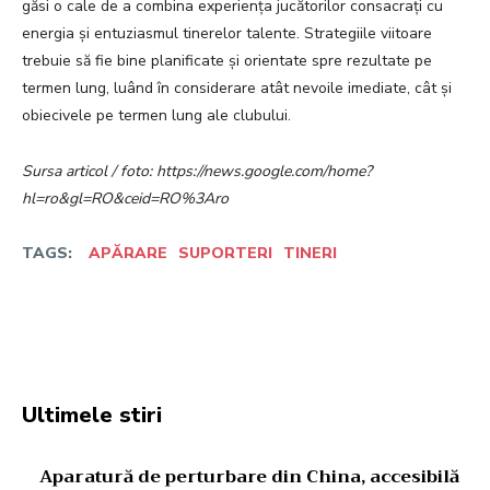
găsi o cale de a combina experiența jucătorilor consacrați cu
energia și entuziasmul tinerelor talente. Strategiile viitoare
trebuie să fie bine planificate și orientate spre rezultate pe
termen lung, luând în considerare atât nevoile imediate, cât și
obiecivele pe termen lung ale clubului.
Sursa articol / foto: https://news.google.com/home?
hl=ro&gl=RO&ceid=RO%3Aro
TAGS:
APĂRARE
SUPORTERI
TINERI
Facebook
Twitter
Pinterest
W
Ultimele stiri
Aparatură de perturbare din China, accesibilă