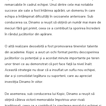
remarcabile în cadrul echipei. Unul dintre cele mai notabile
succese ale sale a fost întărirea apărării, un domeniu în care
echipa a întâmpinat dificultăți în sezoanele anterioare. Sub
conducerea sa, Dinamo a reușit să obțină un număr mai mare de
meciuri fără gol primit, ceea ce a contribuit la sporirea încrederii
în rândul jucătorilor din apărare.
O altă realizare deosebită a fost promovarea tinerelor talente
din academie. Kopic a avut un ochi format pentru descoperirea
jucătorilor cu potențial și a acordat minute importante pe teren
unor tineri ce au demonstrat că pot face față la nivel înalt.
Această strategie nu doar că a insuflat un suflu nou echipei,
dar a și consolidat legătura cu suporterii, care au apreciat
investiția Dinamo în viitor.
De asemenea, sub conducerea lui Kopic, Dinamo a reușit să
obțină câteva victorii memorabile împotriva unor rivali
tradiționali, ceea ce a contribuit la creșterea moralului echipei și