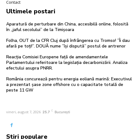
Contact
Ultimele postari
Aparatură de perturbare din China, accesibilă online, folosită
în „jaful secolului” de la Timișoara
Folha, OUT de la CFR Cluj după înfrângerea cu Tromso! ”Îi dau
afară pe toți!”. DOUĂ nume ”își dispută” postul de antrenor
Reacția Comisiei Europene față de amendamentele
Parlamentului referitoare la legislația decarbonizării. Analiza
efectului asupra PNRR.
România concurează pentru energia eoliană marină: Executivul
a prezentat șase zone offshore cu o capacitate totală de
peste 11 GW
C
vineri, august 7, 2026
25.7
București
Stiri populare