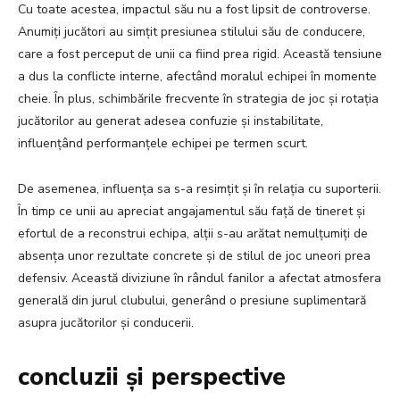
Cu toate acestea, impactul său nu a fost lipsit de controverse.
Anumiți jucători au simțit presiunea stilului său de conducere,
care a fost perceput de unii ca fiind prea rigid. Această tensiune
a dus la conflicte interne, afectând moralul echipei în momente
cheie. În plus, schimbările frecvente în strategia de joc și rotația
jucătorilor au generat adesea confuzie și instabilitate,
influențând performanțele echipei pe termen scurt.
De asemenea, influența sa s-a resimțit și în relația cu suporterii.
În timp ce unii au apreciat angajamentul său față de tineret și
efortul de a reconstrui echipa, alții s-au arătat nemulțumiți de
absența unor rezultate concrete și de stilul de joc uneori prea
defensiv. Această diviziune în rândul fanilor a afectat atmosfera
generală din jurul clubului, generând o presiune suplimentară
asupra jucătorilor și conducerii.
concluzii și perspective