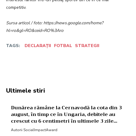
competitiv.
Sursa articol / foto: https://news.google.com/home?
hl=ro&gl=RO&ceid=RO%3Aro
TAGS:
DECLARAȚII
FOTBAL
STRATEGII
Facebook
Twitter
Pinterest
W
Ultimele stiri
Dunărea rămâne la Cernavodă la cota din 3
august, în timp ce în Ungaria, debitele au
crescut cu 6 centimetri în ultimele 3 zile...
Autorii SocialImpactAward