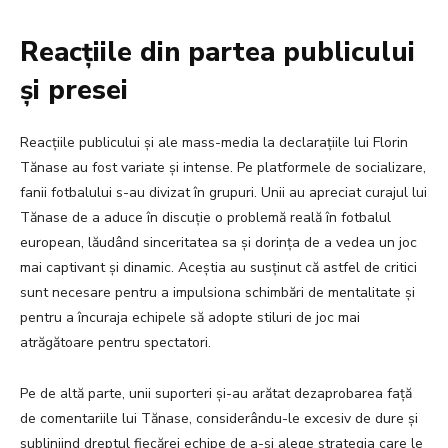
Reacțiile din partea publicului
și presei
Reacțiile publicului și ale mass-media la declarațiile lui Florin
Tănase au fost variate și intense. Pe platformele de socializare,
fanii fotbalului s-au divizat în grupuri. Unii au apreciat curajul lui
Tănase de a aduce în discuție o problemă reală în fotbalul
european, lăudând sinceritatea sa și dorința de a vedea un joc
mai captivant și dinamic. Aceștia au susținut că astfel de critici
sunt necesare pentru a impulsiona schimbări de mentalitate și
pentru a încuraja echipele să adopte stiluri de joc mai
atrăgătoare pentru spectatori.
Pe de altă parte, unii suporteri și-au arătat dezaprobarea față
de comentariile lui Tănase, considerându-le excesiv de dure și
subliniind dreptul fiecărei echipe de a-și alege strategia care le