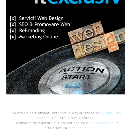
- Ai nevoie de transport aeroport in Anglia? Încearcă
Airport Taxi
London
. Calitate la prețul corect.
- Companie specializata in tranzactionarea de
Criptomonede
si
infrastructura blockchain.