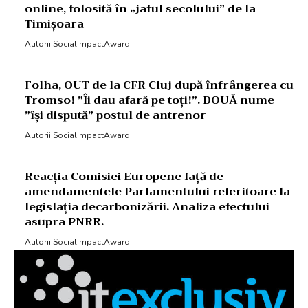
online, folosită în „jaful secolului” de la
Timișoara
Autorii SocialImpactAward
Folha, OUT de la CFR Cluj după înfrângerea cu
Tromso! ”Îi dau afară pe toți!”. DOUĂ nume
”își dispută” postul de antrenor
Autorii SocialImpactAward
Reacția Comisiei Europene față de
amendamentele Parlamentului referitoare la
legislația decarbonizării. Analiza efectului
asupra PNRR.
Autorii SocialImpactAward