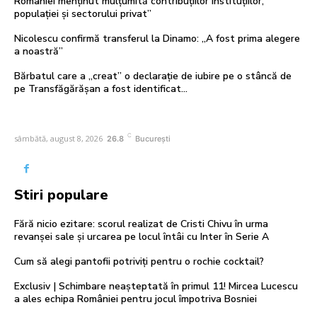
României menținut mulțumită contribuțiilor instituțiilor,
populației și sectorului privat”
Nicolescu confirmă transferul la Dinamo: „A fost prima alegere
a noastră”
Bărbatul care a „creat” o declarație de iubire pe o stâncă de
pe Transfăgărășan a fost identificat…
C
sâmbătă, august 8, 2026
26.8
București
Stiri populare
Fără nicio ezitare: scorul realizat de Cristi Chivu în urma
revanșei sale și urcarea pe locul întâi cu Inter în Serie A
Cum să alegi pantofii potriviți pentru o rochie cocktail?
Exclusiv | Schimbare neașteptată în primul 11! Mircea Lucescu
a ales echipa României pentru jocul împotriva Bosniei