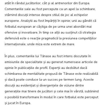
atât în rândul jucătorilor, cât și al antrenorilor din Europa.
Comentariile sale au fost percepute ca un apel la schimbare,
stârnind discuții intense despre stilul de joc al echipelor
europene. Analiștii au fost împărțiți în opinie; unii au gândit că
fotbalul european ar câștiga de pe urma unei abordări mai
ofensive și inovatoare, în timp ce alții au susținut că strategia
defensivă este o reacție pragmatică la presiunea competițiilor
internaționale, unde miza este extrem de mare.
În plus, comentariile lui Tănase au fost intens discutate în
emisiunile de specialitate și au generat numeroase articole de
opinie în publicațiile de profil. Experții au dezbătut dacă
schimbarea de mentalitate propusă de Tănase este realizabilă
și dacă poate conduce la un succes pe termen lung. Aceste
discuții au evidențiat și divergențele de viziune dintre
generațiile mai tinere de jucători și cele mai în vârstă, subliniind
o posibilă transformare în modul în care fotbalul este perceput
și jucat în Europa.