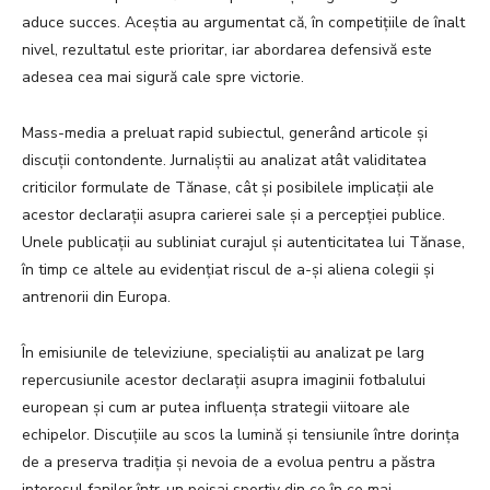
aduce succes. Aceștia au argumentat că, în competițiile de înalt
nivel, rezultatul este prioritar, iar abordarea defensivă este
adesea cea mai sigură cale spre victorie.
Mass-media a preluat rapid subiectul, generând articole și
discuții contondente. Jurnaliștii au analizat atât validitatea
criticilor formulate de Tănase, cât și posibilele implicații ale
acestor declarații asupra carierei sale și a percepției publice.
Unele publicații au subliniat curajul și autenticitatea lui Tănase,
în timp ce altele au evidențiat riscul de a-și aliena colegii și
antrenorii din Europa.
În emisiunile de televiziune, specialiștii au analizat pe larg
repercusiunile acestor declarații asupra imaginii fotbalului
european și cum ar putea influența strategii viitoare ale
echipelor. Discuțiile au scos la lumină și tensiunile între dorința
de a preserva tradiția și nevoia de a evolua pentru a păstra
interesul fanilor într-un peisaj sportiv din ce în ce mai