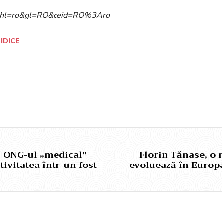
ome?hl=ro&gl=RO&ceid=RO%3Aro
RIDICE
Pinterest
WhatsApp
R: ONG-ul „medical”
Florin Tănase, o 
tivitatea într-un fost
evoluează în Europa