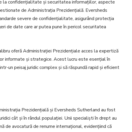
la confidențialitate și securitatea informațiilor, aspecte
gestionate de Administrația Prezidențială. Eversheds
ndarde severe de confidențialitate, asigurând protecția
geri de date care ar putea pune în pericol securitatea
alibru oferă Administrației Prezidențiale acces la expertiză
ilor informate și strategice. Acest lucru este esențial în
intr-un peisaj juridic complex și să răspundă rapid și eficient
Administrația Prezidențială și Eversheds Sutherland au fost
dici cât și în rândul populației. Unii specialiști în drept au
irmă de avocatură de renume internațional, evidențiind că