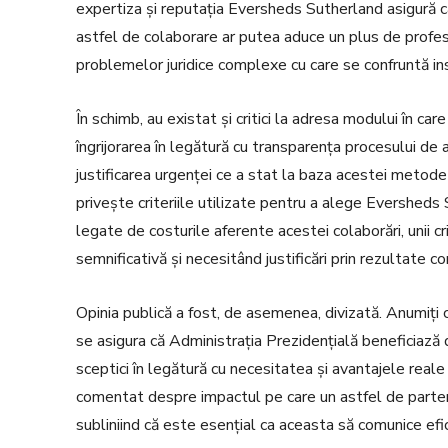
expertiza și reputația Eversheds Sutherland asigură ca
astfel de colaborare ar putea aduce un plus de profesio
problemelor juridice complexe cu care se confruntă ins
În schimb, au existat și critici la adresa modului în car
îngrijorarea în legătură cu transparența procesului de ac
justificarea urgenței ce a stat la baza acestei metode 
privește criteriile utilizate pentru a alege Evershed
legate de costurile aferente acestei colaborări, unii 
semnificativă și necesitând justificări prin rezultate co
Opinia publică a fost, de asemenea, divizată. Anumiți
se asigura că Administrația Prezidențială beneficiază d
sceptici în legătură cu necesitatea și avantajele reale a
comentat despre impactul pe care un astfel de partene
subliniind că este esențial ca aceasta să comunice efi