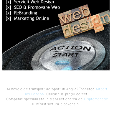
- Ai nevoie de transport aeroport in Anglia? Încearcă
Airport
Taxi London
. Calitate la prețul corect.
- Companie specializata in tranzactionarea de
Criptomonede
si infrastructura blockchain.