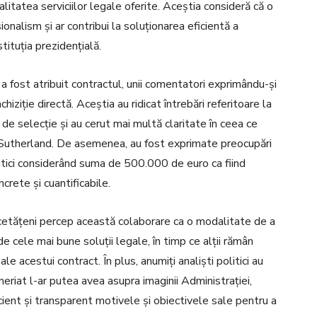
litatea serviciilor legale oferite. Aceștia consideră că o
nalism și ar contribui la soluționarea eficientă a
tituția prezidențială.
e a fost atribuit contractul, unii comentatori exprimându-și
hiziție directă. Aceștia au ridicat întrebări referitoare la
de selecție și au cerut mai multă claritate în ceea ce
s Sutherland. De asemenea, au fost exprimate preocupări
critici considerând suma de 500.000 de euro ca fiind
ncrete și cuantificabile.
 cetățeni percep această colaborare ca o modalitate de a
e cele mai bune soluții legale, în timp ce alții rămân
le acestui contract. În plus, anumiți analiști politici au
riat l-ar putea avea asupra imaginii Administrației,
cient și transparent motivele și obiectivele sale pentru a