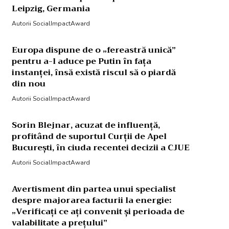
Leipzig, Germania
Autorii SocialImpactAward
Europa dispune de o „fereastră unică”
pentru a-l aduce pe Putin în fața
instanței, însă există riscul să o piardă
din nou
Autorii SocialImpactAward
Sorin Blejnar, acuzat de influență,
profitând de suportul Curții de Apel
București, în ciuda recentei decizii a CJUE
Autorii SocialImpactAward
Avertisment din partea unui specialist
despre majorarea facturii la energie:
„Verificați ce ați convenit și perioada de
valabilitate a prețului”