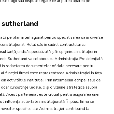
ele litigii sau dispute legale ce ar putea apărea pe
s sutherland
ă pe plan internațional pentru specializarea sa în diverse
 constituțional. Rolul său în cadrul contractului cu
tanță juridică specializată și în sprijinirea instituției în
sheds Sutherland va colabora cu Administrația Prezidențială
ță în redactarea documentelor oficiale necesare pentru
 al funcției firmei este reprezentarea Administrației în fața
 din activitățile instituției. Prin intermediul echipei sale de
oar cunoștințe legale, ci și o viziune strategică asupra
ă. Acest parteneriat este crucial pentru asigurarea unei
t influența activitatea instituțională. În plus, firma se
evoilor specifice ale Administrației, contribuind la