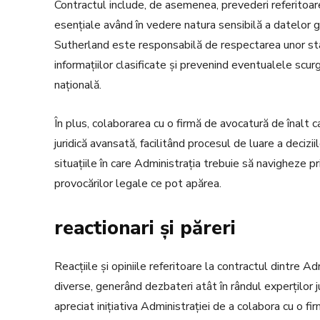
Contractul include, de asemenea, prevederi referitoare 
esențiale având în vedere natura sensibilă a datelor 
Sutherland este responsabilă de respectarea unor sta
informațiilor clasificate și prevenind eventualele scur
națională.
În plus, colaborarea cu o firmă de avocatură de înalt c
juridică avansată, facilitând procesul de luare a decizi
situațiile în care Administrația trebuie să navigheze pr
provocărilor legale ce pot apărea.
reactionari și păreri
Reacțiile și opiniile referitoare la contractul dintre 
diverse, generând dezbateri atât în rândul experților juri
apreciat inițiativa Administrației de a colabora cu o f