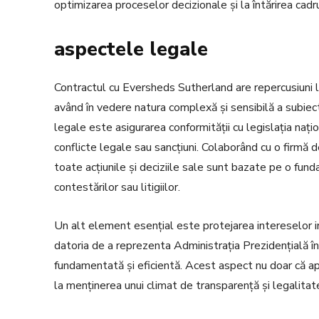
optimizarea proceselor decizionale și la întărirea cadr
aspectele legale
Contractul cu Eversheds Sutherland are repercusiuni l
având în vedere natura complexă și sensibilă a subiecte
legale este asigurarea conformității cu legislația națio
conflicte legale sau sancțiuni. Colaborând cu o firmă 
toate acțiunile și deciziile sale sunt bazate pe o fun
contestărilor sau litigiilor.
Un alt element esențial este protejarea intereselor in
datoria de a reprezenta Administrația Prezidențială în 
fundamentată și eficientă. Acest aspect nu doar că apă
la menținerea unui climat de transparență și legalitate 