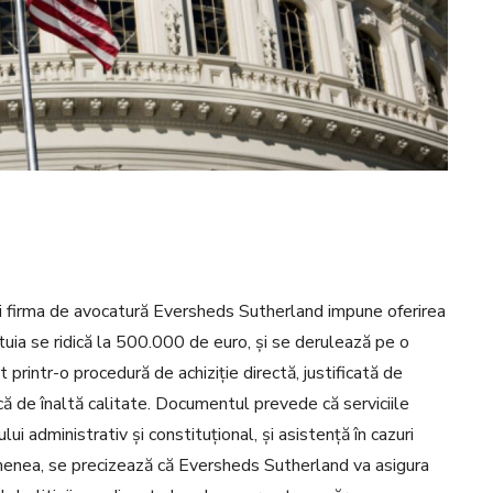
și firma de avocatură Eversheds Sutherland impune oferirea
tuia se ridică la 500.000 de euro, și se derulează pe o
t printr-o procedură de achiziție directă, justificată de
că de înaltă calitate. Documentul prevede că serviciile
ui administrativ și constituțional, și asistență în cazuri
semenea, se precizează că Eversheds Sutherland va asigura