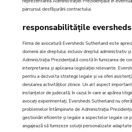
reprezentarea Administrației Prezidențiale în eventual
parcursul desfășurării contractului.
responsabilitățile evershed
Firma de avocatură Eversheds Sutherland este apreciat
domenii ale dreptului, inclusiv dreptul administrativ și
Administrația Prezidențială constă în furnizarea de consul
interpretarea și aplicarea legislației relevante. Ever
pentru a dezvolta strategii legale și va oferi asisten
derularea activităților zilnice. Un alt aspect important
instanțelor de judecată, în cazul în care ar apărea litigii
avocați experimentați, Eversheds Sutherland nu oferă d
problemelor întâmpinate de Administrația Prezidențial
gestionări eficiente și legale a aspectelor legale ce po
angajează să furnizeze soluții personalizate adaptate n