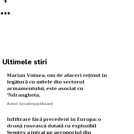
l…
Acțiune
Ultimele stiri
Marian Voinea, om de afaceri reținut în
legătură cu mitele din sectorul
armamentului, este asociat cu
‘Ndrangheta.
Autorii SocialImpactAward
Infiltrare fără precedent în Europa: o
dronă rusească dotată cu explozibil
Semtex a intrat pe aeroportul din