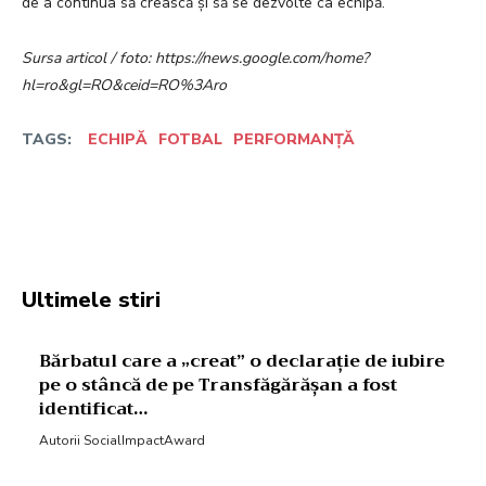
de a continua să crească și să se dezvolte ca echipă.
Sursa articol / foto: https://news.google.com/home?
hl=ro&gl=RO&ceid=RO%3Aro
TAGS:
ECHIPĂ
FOTBAL
PERFORMANȚĂ
Facebook
Twitter
Pinterest
W
Ultimele stiri
Bărbatul care a „creat” o declarație de iubire
pe o stâncă de pe Transfăgărășan a fost
identificat…
Autorii SocialImpactAward