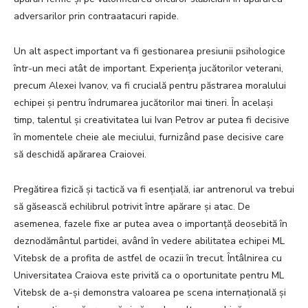
adversarilor prin contraatacuri rapide.
Un alt aspect important va fi gestionarea presiunii psihologice
într-un meci atât de important. Experiența jucătorilor veterani,
precum Alexei Ivanov, va fi crucială pentru păstrarea moralului
echipei și pentru îndrumarea jucătorilor mai tineri. În același
timp, talentul și creativitatea lui Ivan Petrov ar putea fi decisive
în momentele cheie ale meciului, furnizând pase decisive care
să deschidă apărarea Craiovei.
Pregătirea fizică și tactică va fi esențială, iar antrenorul va trebui
să găsească echilibrul potrivit între apărare și atac. De
asemenea, fazele fixe ar putea avea o importanță deosebită în
deznodământul partidei, având în vedere abilitatea echipei ML
Vitebsk de a profita de astfel de ocazii în trecut. Întâlnirea cu
Universitatea Craiova este privită ca o oportunitate pentru ML
Vitebsk de a-și demonstra valoarea pe scena internațională și