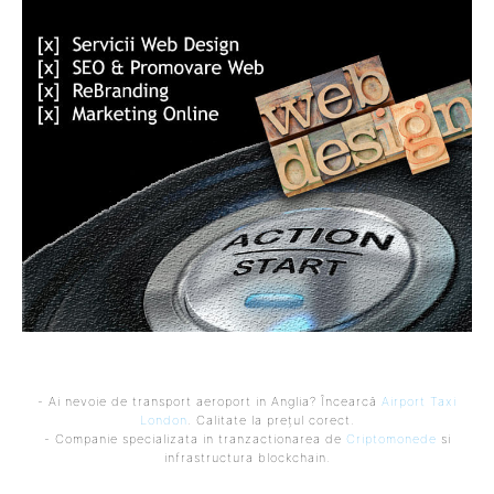
- Ai nevoie de transport aeroport in Anglia? Încearcă
Airport Taxi
London
. Calitate la prețul corect.
- Companie specializata in tranzactionarea de
Criptomonede
si
infrastructura blockchain.