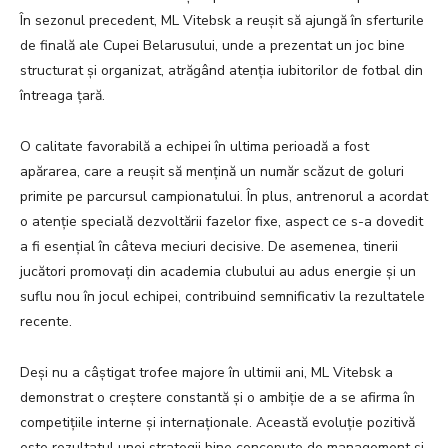
În sezonul precedent, ML Vitebsk a reușit să ajungă în sferturile
de finală ale Cupei Belarusului, unde a prezentat un joc bine
structurat și organizat, atrăgând atenția iubitorilor de fotbal din
întreaga țară.
O calitate favorabilă a echipei în ultima perioadă a fost
apărarea, care a reușit să mențină un număr scăzut de goluri
primite pe parcursul campionatului. În plus, antrenorul a acordat
o atenție specială dezvoltării fazelor fixe, aspect ce s-a dovedit
a fi esențial în câteva meciuri decisive. De asemenea, tinerii
jucători promovați din academia clubului au adus energie și un
suflu nou în jocul echipei, contribuind semnificativ la rezultatele
recente.
Deși nu a câștigat trofee majore în ultimii ani, ML Vitebsk a
demonstrat o creștere constantă și o ambiție de a se afirma în
competițiile interne și internaționale. Această evoluție pozitivă
este rezultatul unei strategii bine concepute de management și