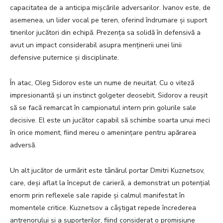
capacitatea de a anticipa mișcările adversarilor. Ivanov este, de
asemenea, un lider vocal pe teren, oferind îndrumare și suport
tinerilor jucători din echipă. Prezența sa solidă în defensivă a
avut un impact considerabil asupra menținerii unei linii
defensive puternice și disciplinate.
În atac, Oleg Sidorov este un nume de neuitat. Cu o viteză
impresionantă și un instinct golgeter deosebit, Sidorov a reușit
să se facă remarcat în campionatul intern prin golurile sale
decisive. El este un jucător capabil să schimbe soarta unui meci
în orice moment, fiind mereu o amenințare pentru apărarea
adversă.
Un alt jucător de urmărit este tânărul portar Dmitri Kuznetsov,
care, deși aflat la început de carieră, a demonstrat un potențial
enorm prin reflexele sale rapide și calmul manifestat în
momentele critice. Kuznetsov a câștigat repede încrederea
antrenorului și a suporterilor, fiind considerat o promisiune