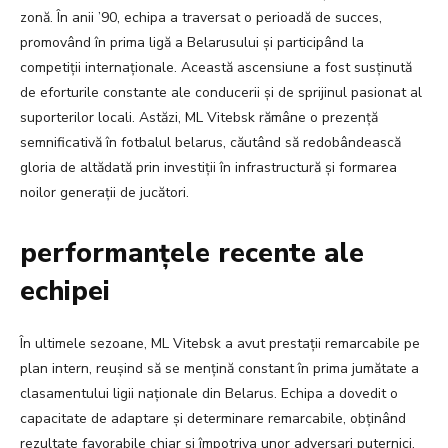
zonă. În anii ’90, echipa a traversat o perioadă de succes,
promovând în prima ligă a Belarusului și participând la
competiții internaționale. Această ascensiune a fost susținută
de eforturile constante ale conducerii și de sprijinul pasionat al
suporterilor locali. Astăzi, ML Vitebsk rămâne o prezență
semnificativă în fotbalul belarus, căutând să redobândească
gloria de altădată prin investiții în infrastructură și formarea
noilor generații de jucători.
performanțele recente ale
echipei
În ultimele sezoane, ML Vitebsk a avut prestații remarcabile pe
plan intern, reușind să se mențină constant în prima jumătate a
clasamentului ligii naționale din Belarus. Echipa a dovedit o
capacitate de adaptare și determinare remarcabile, obținând
rezultate favorabile chiar și împotriva unor adversari puternici.