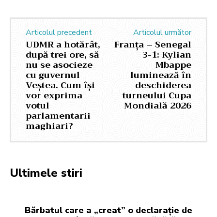
Articolul precedent
Articolul următor
UDMR a hotărât,
Franța – Senegal
după trei ore, să
3-1: Kylian
nu se asocieze
Mbappe
cu guvernul
luminează în
Veștea. Cum își
deschiderea
vor exprima
turneului Cupa
votul
Mondială 2026
parlamentarii
maghiari?
Ultimele stiri
Bărbatul care a „creat” o declarație de