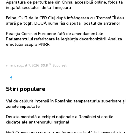
Aparatură de perturbare din China, accesibilă online, folosită
în „jaful secolului” de la Timișoara
Folha, OUT de la CFR Cluj după înfrângerea cu Tromso! ”Îi dau
afară pe toți!”. DOUĂ nume ”își dispută” postul de antrenor
Reacția Comisiei Europene față de amendamentele
Parlamentului referitoare la legislația decarbonizării. Analiza
efectului asupra PNRR.
C
vineri, august 7, 2026
33.8
București
Stiri populare
Val de căldură intensă în România: temperaturile superioare și
zonele impactate
Deruta mentală a echipei naționale a României și erorile
ciudate ale antrenorului național
Gică Craioveanu cere o transformare radicală la Universitatea