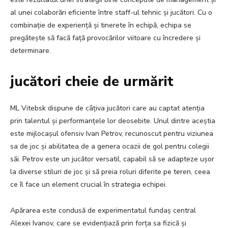
al unei colaborări eficiente între staff-ul tehnic și jucători. Cu o
combinație de experiență și tinerete în echipă, echipa se
pregătește să facă față provocărilor viitoare cu încredere și
determinare.
jucători cheie de urmărit
ML Vitebsk dispune de câțiva jucători care au captat atenția
prin talentul și performanțele lor deosebite. Unul dintre aceștia
este mijlocașul ofensiv Ivan Petrov, recunoscut pentru viziunea
sa de joc și abilitatea de a genera ocazii de gol pentru colegii
săi. Petrov este un jucător versatil, capabil să se adapteze ușor
la diverse stiluri de joc și să preia roluri diferite pe teren, ceea
ce îl face un element crucial în strategia echipei.
Apărarea este condusă de experimentatul fundaș central
Alexei Ivanov, care se evidențiază prin forța sa fizică și