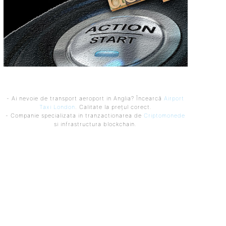
- Ai nevoie de transport aeroport in Anglia? Încearcă
Airport
Taxi London
. Calitate la prețul corect.
- Companie specializata in tranzactionarea de
Criptomonede
si infrastructura blockchain.