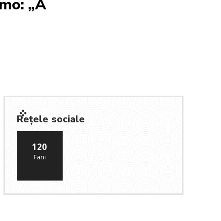
amo: „A
Rețele sociale
120
Fani