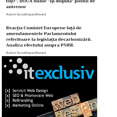
toți!”. DOUĂ nume ”își dispută” postul de
antrenor
Autorii SocialImpactAward
Reacția Comisiei Europene față de
amendamentele Parlamentului
referitoare la legislația decarbonizării.
Analiza efectului asupra PNRR.
Autorii SocialImpactAward