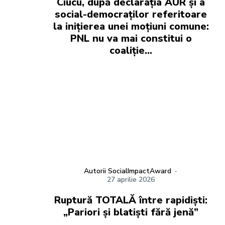
Ciucu, după declarația AUR și a
social-democraților referitoare
la inițierea unei moțiuni comune:
PNL nu va mai constitui o
coaliție…
Autorii SocialImpactAward
-
27 aprilie 2026
Ruptură TOTALĂ între rapidiști:
„Pariori și blatiști fără jenă”