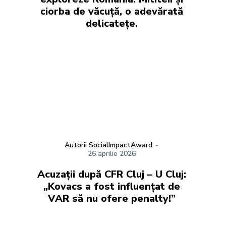
ciorba de văcuță, o adevărată
delicatețe.
Autorii SocialImpactAward
-
26 aprilie 2026
Acuzații după CFR Cluj – U Cluj:
„Kovacs a fost influențat de
VAR să nu ofere penalty!”