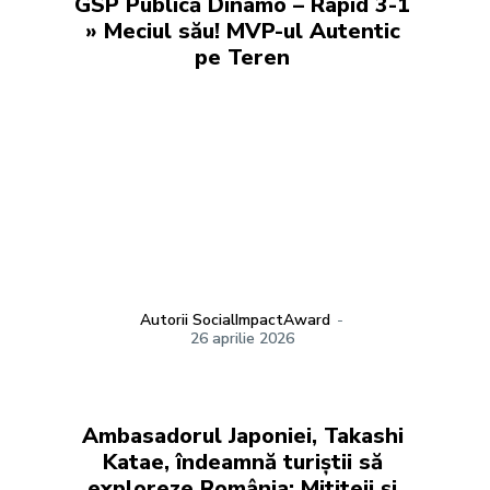
GSP Publică Dinamo – Rapid 3-1
» Meciul său! MVP-ul Autentic
pe Teren
Autorii SocialImpactAward
-
26 aprilie 2026
Ambasadorul Japoniei, Takashi
Katae, îndeamnă turiștii să
exploreze România: Mititeii și