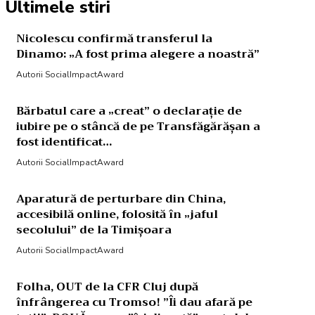
Ultimele stiri
Nicolescu confirmă transferul la
Dinamo: „A fost prima alegere a noastră”
Autorii SocialImpactAward
Bărbatul care a „creat” o declarație de
iubire pe o stâncă de pe Transfăgărășan a
fost identificat…
Autorii SocialImpactAward
Aparatură de perturbare din China,
accesibilă online, folosită în „jaful
secolului” de la Timișoara
Autorii SocialImpactAward
Folha, OUT de la CFR Cluj după
înfrângerea cu Tromso! ”Îi dau afară pe