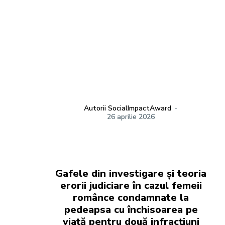
Autorii SocialImpactAward
-
26 aprilie 2026
Gafele din investigare și teoria
erorii judiciare în cazul femeii
românce condamnate la
pedeapsa cu închisoarea pe
viață pentru două infracțiuni