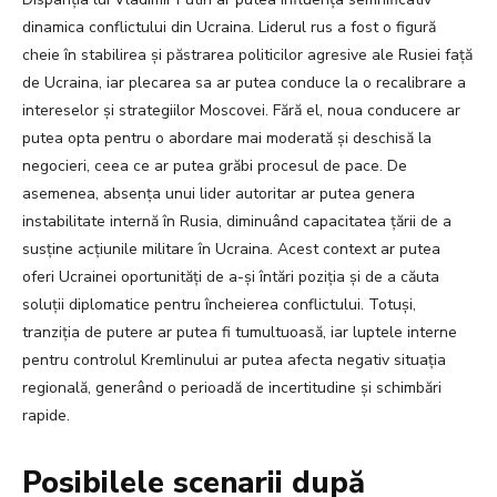
dinamica conflictului din Ucraina. Liderul rus a fost o figură
cheie în stabilirea și păstrarea politicilor agresive ale Rusiei față
de Ucraina, iar plecarea sa ar putea conduce la o recalibrare a
intereselor și strategiilor Moscovei. Fără el, noua conducere ar
putea opta pentru o abordare mai moderată și deschisă la
negocieri, ceea ce ar putea grăbi procesul de pace. De
asemenea, absența unui lider autoritar ar putea genera
instabilitate internă în Rusia, diminuând capacitatea țării de a
susține acțiunile militare în Ucraina. Acest context ar putea
oferi Ucrainei oportunități de a-și întări poziția și de a căuta
soluții diplomatice pentru încheierea conflictului. Totuși,
tranziția de putere ar putea fi tumultuoasă, iar luptele interne
pentru controlul Kremlinului ar putea afecta negativ situația
regională, generând o perioadă de incertitudine și schimbări
rapide.
Posibilele scenarii după