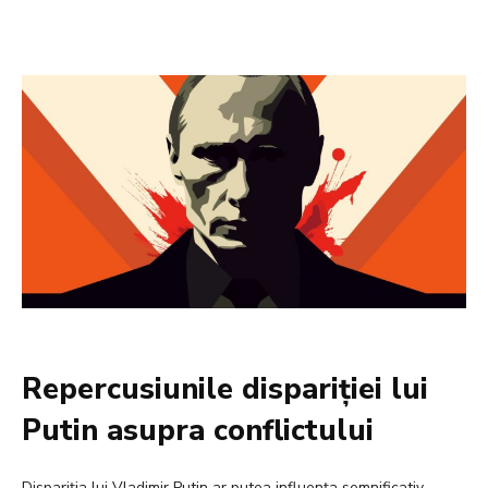
Repercusiunile dispariției lui
Putin asupra conflictului
Dispariția lui Vladimir Putin ar putea influența semnificativ