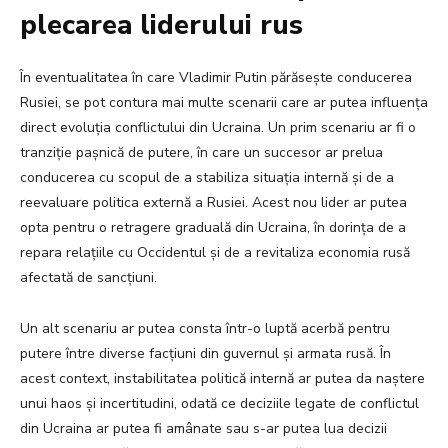
plecarea liderului rus
În eventualitatea în care Vladimir Putin părăsește conducerea
Rusiei, se pot contura mai multe scenarii care ar putea influența
direct evoluția conflictului din Ucraina. Un prim scenariu ar fi o
tranziție pașnică de putere, în care un succesor ar prelua
conducerea cu scopul de a stabiliza situația internă și de a
reevaluare politica externă a Rusiei. Acest nou lider ar putea
opta pentru o retragere graduală din Ucraina, în dorința de a
repara relațiile cu Occidentul și de a revitaliza economia rusă
afectată de sancțiuni.
Un alt scenariu ar putea consta într-o luptă acerbă pentru
putere între diverse facțiuni din guvernul și armata rusă. În
acest context, instabilitatea politică internă ar putea da naștere
unui haos și incertitudini, odată ce deciziile legate de conflictul
din Ucraina ar putea fi amânate sau s-ar putea lua decizii