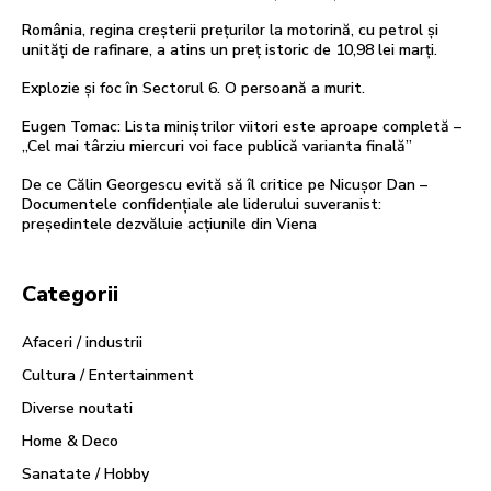
România, regina creșterii prețurilor la motorină, cu petrol și
unități de rafinare, a atins un preț istoric de 10,98 lei marți.
Explozie și foc în Sectorul 6. O persoană a murit.
Eugen Tomac: Lista miniștrilor viitori este aproape completă –
„Cel mai târziu miercuri voi face publică varianta finală”
De ce Călin Georgescu evită să îl critice pe Nicușor Dan –
Documentele confidențiale ale liderului suveranist:
președintele dezvăluie acțiunile din Viena
Categorii
Afaceri / industrii
Cultura / Entertainment
Diverse noutati
Home & Deco
Sanatate / Hobby