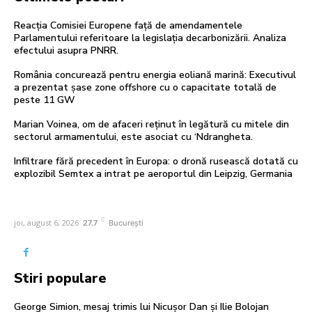
Reacția Comisiei Europene față de amendamentele
Parlamentului referitoare la legislația decarbonizării. Analiza
efectului asupra PNRR.
România concurează pentru energia eoliană marină: Executivul
a prezentat șase zone offshore cu o capacitate totală de
peste 11 GW
Marian Voinea, om de afaceri reținut în legătură cu mitele din
sectorul armamentului, este asociat cu ‘Ndrangheta.
Infiltrare fără precedent în Europa: o dronă rusească dotată cu
explozibil Semtex a intrat pe aeroportul din Leipzig, Germania
C
joi, august 6, 2026
27.7
București
Stiri populare
George Simion, mesaj trimis lui Nicușor Dan și Ilie Bolojan