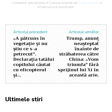
- Companie specializata in tranzactionarea de
Criptomonede
si
infrastructura blockchain.
Articolul precedent
Articolul următor
„A pătruns în
Trump, anunț
vegetație și nu
neașteptat
știu ce s-a
înainte de
petrecut”.
străbaterea către
Declarația tatălui
China: „Vom
copilului căutat
triumfa” fără
cu elicopterul
sprijinul lui Xi în
și…
această arie.
Ultimele stiri