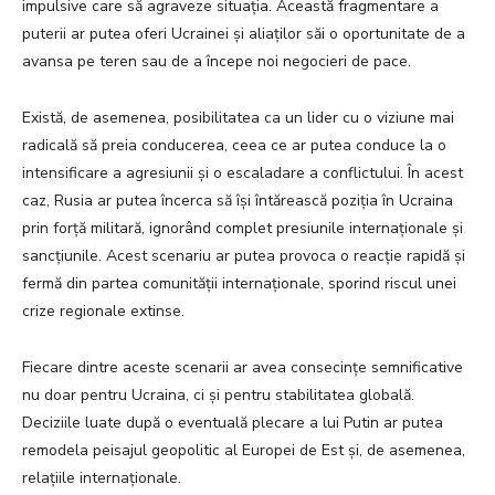
impulsive care să agraveze situația. Această fragmentare a
puterii ar putea oferi Ucrainei și aliaților săi o oportunitate de a
avansa pe teren sau de a începe noi negocieri de pace.
Există, de asemenea, posibilitatea ca un lider cu o viziune mai
radicală să preia conducerea, ceea ce ar putea conduce la o
intensificare a agresiunii și o escaladare a conflictului. În acest
caz, Rusia ar putea încerca să își întărească poziția în Ucraina
prin forță militară, ignorând complet presiunile internaționale și
sancțiunile. Acest scenariu ar putea provoca o reacție rapidă și
fermă din partea comunității internaționale, sporind riscul unei
crize regionale extinse.
Fiecare dintre aceste scenarii ar avea consecințe semnificative
nu doar pentru Ucraina, ci și pentru stabilitatea globală.
Deciziile luate după o eventuală plecare a lui Putin ar putea
remodela peisajul geopolitic al Europei de Est și, de asemenea,
relațiile internaționale.