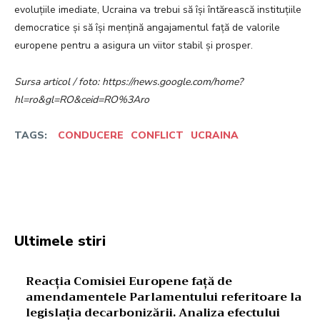
evoluțiile imediate, Ucraina va trebui să își întărească instituțiile
democratice și să își mențină angajamentul față de valorile
europene pentru a asigura un viitor stabil și prosper.
Sursa articol / foto: https://news.google.com/home?
hl=ro&gl=RO&ceid=RO%3Aro
TAGS:
CONDUCERE
CONFLICT
UCRAINA
Facebook
Twitter
Pinterest
W
Ultimele stiri
Reacția Comisiei Europene față de
amendamentele Parlamentului referitoare la
legislația decarbonizării. Analiza efectului