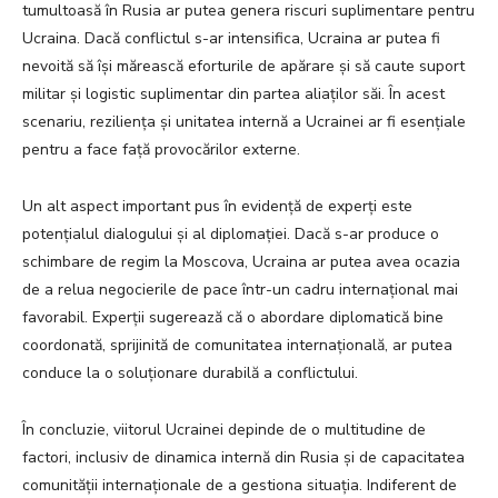
tumultoasă în Rusia ar putea genera riscuri suplimentare pentru
Ucraina. Dacă conflictul s-ar intensifica, Ucraina ar putea fi
nevoită să își mărească eforturile de apărare și să caute suport
militar și logistic suplimentar din partea aliaților săi. În acest
scenariu, reziliența și unitatea internă a Ucrainei ar fi esențiale
pentru a face față provocărilor externe.
Un alt aspect important pus în evidență de experți este
potențialul dialogului și al diplomației. Dacă s-ar produce o
schimbare de regim la Moscova, Ucraina ar putea avea ocazia
de a relua negocierile de pace într-un cadru internațional mai
favorabil. Experții sugerează că o abordare diplomatică bine
coordonată, sprijinită de comunitatea internațională, ar putea
conduce la o soluționare durabilă a conflictului.
În concluzie, viitorul Ucrainei depinde de o multitudine de
factori, inclusiv de dinamica internă din Rusia și de capacitatea
comunității internaționale de a gestiona situația. Indiferent de