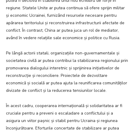
putea fi decisivă în stabilirea unui nou echilibru de forțe în
regiune. Statele Unite ar putea continua să ofere sprijin militar
și economic Ucrainei, furnizând resursele necesare pentru
apărarea teritoriului și reconstruirea infrastructurii afectate de
conflict. În contrast, China ar putea juca un rol de mediator,
având în vedere relațiile sale economice și politice cu Rusia.
Pe lângă actorii statali, organizațiile non-guvernamentale și
societatea civilă ar putea contribui la stabilizarea regionului prin
promovarea dialogului interetnic și sprijinirea inițiativelor de
reconstrucție și reconciliere. Proiectele de dezvoltare
economică și socială ar putea ajuta la reunificarea comunităților
divizate de conflict și la reducerea tensiunilor locale.
În acest cadru, cooperarea internațională și solidaritatea ar fi
cruciale pentru a preveni o escaladare a conflictului și a
asigura un viitor pașnic și stabil pentru Ucraina și regiunea
înconjurătoare. Eforturile concertate de stabilizare ar putea