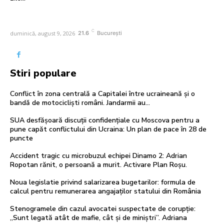
C
duminică, august 9, 2026
21.6
București
Stiri populare
Conflict în zona centrală a Capitalei între ucraineană și o
bandă de motocicliști români. Jandarmii au…
SUA desfășoară discuții confidențiale cu Moscova pentru a
pune capăt conflictului din Ucraina: Un plan de pace în 28 de
puncte
Accident tragic cu microbuzul echipei Dinamo 2: Adrian
Ropotan rănit, o persoană a murit. Activare Plan Roșu.
Noua legislatie privind salarizarea bugetarilor: formula de
calcul pentru remunerarea angajaților statului din România
Stenogramele din cazul avocatei suspectate de corupție:
„Sunt legată atât de mafie, cât și de miniștri”. Adriana