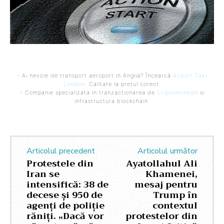
- Ai nevoie de transport aeroport in Anglia? Încearcă
Airport Taxi
London
. Calitate la prețul corect.
- Companie specializata in tranzactionarea de
Criptomonede
si
infrastructura blockchain.
Articolul precedent
Articolul următor
Protestele din
Ayatollahul Ali
Iran se
Khamenei,
intensifică: 38 de
mesaj pentru
decese și 950 de
Trump în
agenți de poliție
contextul
răniți. „Dacă vor
protestelor din