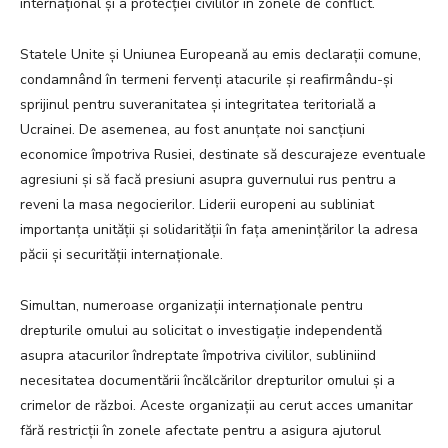
internațional și a protecției civililor în zonele de conflict.
Statele Unite și Uniunea Europeană au emis declarații comune,
condamnând în termeni fervenți atacurile și reafirmându-și
sprijinul pentru suveranitatea și integritatea teritorială a
Ucrainei. De asemenea, au fost anunțate noi sancțiuni
economice împotriva Rusiei, destinate să descurajeze eventuale
agresiuni și să facă presiuni asupra guvernului rus pentru a
reveni la masa negocierilor. Liderii europeni au subliniat
importanța unității și solidarității în fața amenințărilor la adresa
păcii și securității internaționale.
Simultan, numeroase organizații internaționale pentru
drepturile omului au solicitat o investigație independentă
asupra atacurilor îndreptate împotriva civililor, subliniind
necesitatea documentării încălcărilor drepturilor omului și a
crimelor de război. Aceste organizații au cerut acces umanitar
fără restricții în zonele afectate pentru a asigura ajutorul