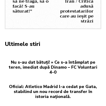
să ne tragă, să o
Iran / Critică
facă! S-au
adusă
săturat!”
protestatarilor
care au ieșit pe
străzi
Ultimele stiri
Nu s-au dat bătuți! » Ce s-a întâmplat pe
teren, imediat după Dinamo – FC Voluntari
4-0
Oficial: Atletico Madrid l-a cedat pe Gata,
stabilind un nou record de transfer în
istoria națională.