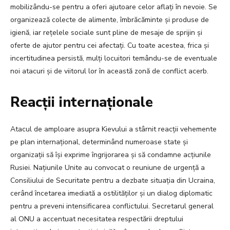
mobilizându-se pentru a oferi ajutoare celor aflați în nevoie. Se
organizează colecte de alimente, îmbrăcăminte și produse de
igienă, iar rețelele sociale sunt pline de mesaje de sprijin și
oferte de ajutor pentru cei afectați. Cu toate acestea, frica și
incertitudinea persistă, mulți locuitori temându-se de eventuale
noi atacuri și de viitorul lor în această zonă de conflict acerb.
Reacții internaționale
Atacul de amploare asupra Kievului a stârnit reacții vehemente
pe plan internațional, determinând numeroase state și
organizații să își exprime îngrijorarea și să condamne acțiunile
Rusiei. Națiunile Unite au convocat o reuniune de urgență a
Consiliului de Securitate pentru a dezbate situația din Ucraina,
cerând încetarea imediată a ostilităților și un dialog diplomatic
pentru a preveni intensificarea conflictului. Secretarul general
al ONU a accentuat necesitatea respectării dreptului