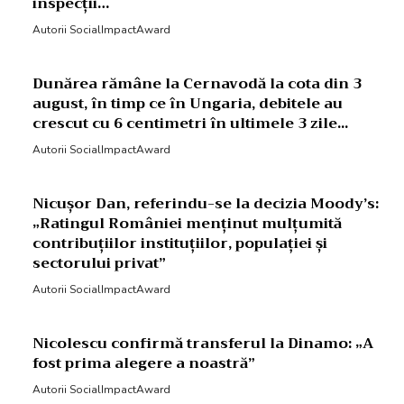
inspecții…
Autorii SocialImpactAward
Dunărea rămâne la Cernavodă la cota din 3
august, în timp ce în Ungaria, debitele au
crescut cu 6 centimetri în ultimele 3 zile...
Autorii SocialImpactAward
Nicușor Dan, referindu-se la decizia Moody’s:
„Ratingul României menținut mulțumită
contribuțiilor instituțiilor, populației și
sectorului privat”
Autorii SocialImpactAward
Nicolescu confirmă transferul la Dinamo: „A
fost prima alegere a noastră”
Autorii SocialImpactAward