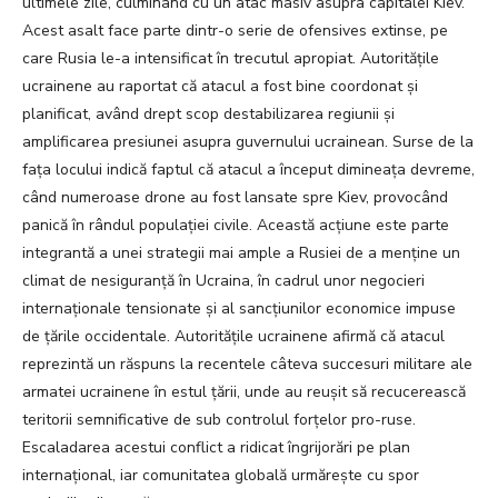
ultimele zile, culminând cu un atac masiv asupra capitalei Kiev.
Acest asalt face parte dintr-o serie de ofensives extinse, pe
care Rusia le-a intensificat în trecutul apropiat. Autoritățile
ucrainene au raportat că atacul a fost bine coordonat și
planificat, având drept scop destabilizarea regiunii și
amplificarea presiunei asupra guvernului ucrainean. Surse de la
fața locului indică faptul că atacul a început dimineața devreme,
când numeroase drone au fost lansate spre Kiev, provocând
panică în rândul populației civile. Această acțiune este parte
integrantă a unei strategii mai ample a Rusiei de a menține un
climat de nesiguranță în Ucraina, în cadrul unor negocieri
internaționale tensionate și al sancțiunilor economice impuse
de țările occidentale. Autoritățile ucrainene afirmă că atacul
reprezintă un răspuns la recentele câteva succesuri militare ale
armatei ucrainene în estul țării, unde au reușit să recucerească
teritorii semnificative de sub controlul forțelor pro-ruse.
Escaladarea acestui conflict a ridicat îngrijorări pe plan
internațional, iar comunitatea globală urmărește cu spor