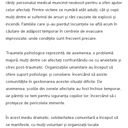
răniți, personalul medical muncind neobosit pentru a oferi ajutor
celor afectați. Printre victime se numără atât adulți, cât și copii,
mulți dintre ei suferind de arsuri și răni cauzate de explozii și
incendii. Familiile care și-au pierdut locuințele se află acum în
căutare de adăpost temporar în centrele de evacuare
improvizate, unde condițiile sunt frecvent precare.
Traumele psihologice reprezintă, de asemenea, o problemă
majoră, mulți dintre cei afectați confruntându-se cu anxietate și
stres post-traumatic. Organizațiile umanitare au început să
ofere suport psihologic și consiliere, încercând să asiste
comunitățile în gestionarea acestei situații dificile. De
asemenea, școlile din zonele afectate au fost închise temporar,
iar părinții se tem pentru siguranța copiilor lor, încercând să-i
protejeze de pericolele iminente.
În acest mediu dramatic, solidaritatea comunitară a început să
se manifeste, cu mulți voluntari și organizații locale