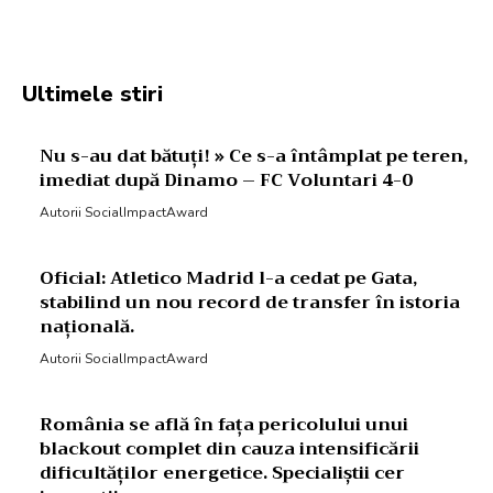
Facebook
Twitter
Pinterest
W
Ultimele stiri
Nu s-au dat bătuți! » Ce s-a întâmplat pe teren,
imediat după Dinamo – FC Voluntari 4-0
Autorii SocialImpactAward
Oficial: Atletico Madrid l-a cedat pe Gata,
stabilind un nou record de transfer în istoria
națională.
Autorii SocialImpactAward
România se află în fața pericolului unui
blackout complet din cauza intensificării
dificultăților energetice. Specialiștii cer