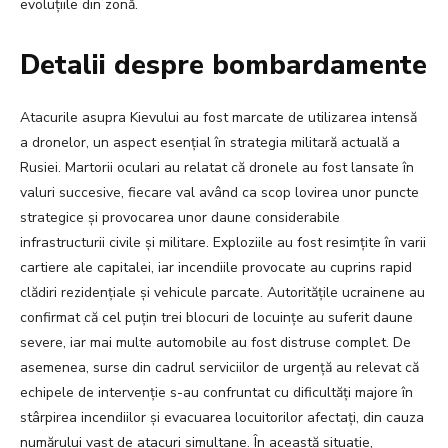
evoluțiile din zonă.
Detalii despre bombardamente
Atacurile asupra Kievului au fost marcate de utilizarea intensă
a dronelor, un aspect esențial în strategia militară actuală a
Rusiei. Martorii oculari au relatat că dronele au fost lansate în
valuri succesive, fiecare val având ca scop lovirea unor puncte
strategice și provocarea unor daune considerabile
infrastructurii civile și militare. Exploziile au fost resimțite în varii
cartiere ale capitalei, iar incendiile provocate au cuprins rapid
clădiri rezidențiale și vehicule parcate. Autoritățile ucrainene au
confirmat că cel puțin trei blocuri de locuințe au suferit daune
severe, iar mai multe automobile au fost distruse complet. De
asemenea, surse din cadrul serviciilor de urgență au relevat că
echipele de intervenție s-au confruntat cu dificultăți majore în
stârpirea incendiilor și evacuarea locuitorilor afectați, din cauza
numărului vast de atacuri simultane. În această situație,