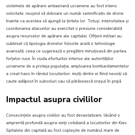
sistemele de apărare antiaeriană ucrainene au fost intens
solicitate, reușind să doboare un număr semnificativ de drone
înainte ca acestea să ajungă la țintele lor. Totuși, intensitatea și
coordonarea atacurilor au exercitat o presiune considerabilă
asupra resurselor de apărare ale capitalei. Ofițerii militari au
subliniat că tipologia dronelor folosite arată o tehnologie
avansată, ceea ce sugerează o pregătire minuțioasă din partea
forțelor ruse. În ciuda eforturilor intense ale autorităților
ucrainene de a proteja populația, amploarea bombardamentelor
a creat haos în rândul locuitorilor, mulți dintre ei fiind nevoiți să
caute adăpost în subsoluri sau să părăsească orașul în pripă.
Impactul asupra civililor
Consecințele asupra civililor au fost devastatoare, lăsând o
amprentă profundă asupra vieții cotidiană a locuitorilor din Kiev.
Spitalele din capitală au fost copleșite de numărul mare de