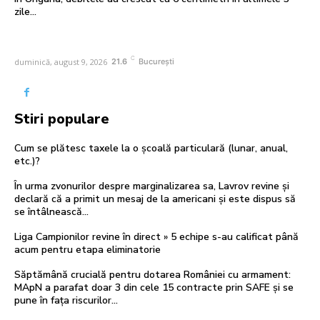
zile...
C
duminică, august 9, 2026
21.6
București
Stiri populare
Cum se plătesc taxele la o școală particulară (lunar, anual,
etc.)?
În urma zvonurilor despre marginalizarea sa, Lavrov revine și
declară că a primit un mesaj de la americani și este dispus să
se întâlnească...
Liga Campionilor revine în direct » 5 echipe s-au calificat până
acum pentru etapa eliminatorie
Săptămână crucială pentru dotarea României cu armament:
MApN a parafat doar 3 din cele 15 contracte prin SAFE și se
pune în fața riscurilor…