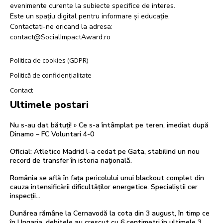
evenimente curente la subiecte specifice de interes.
Este un spațiu digital pentru informare și educație.
Contactati-ne oricand la adresa:
contact@SocialImpactAward.ro
Politica de cookies (GDPR)
Politică de confidențialitate
Contact
Ultimele postari
Nu s-au dat bătuți! » Ce s-a întâmplat pe teren, imediat după
Dinamo – FC Voluntari 4-0
Oficial: Atletico Madrid l-a cedat pe Gata, stabilind un nou
record de transfer în istoria națională.
România se află în fața pericolului unui blackout complet din
cauza intensificării dificultăților energetice. Specialiștii cer
inspecții…
Dunărea rămâne la Cernavodă la cota din 3 august, în timp ce
în Ungaria, debitele au crescut cu 6 centimetri în ultimele 3