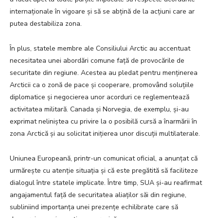
internaționale în vigoare și să se abțină de la acțiuni care ar
putea destabiliza zona.
În plus, statele membre ale Consiliului Arctic au accentuat
necesitatea unei abordări comune față de provocările de
securitate din regiune. Acestea au pledat pentru menținerea
Arcticii ca o zonă de pace și cooperare, promovând soluțiile
diplomatice și negocierea unor acorduri ce reglementează
activitatea militară. Canada și Norvegia, de exemplu, și-au
exprimat neliniștea cu privire la o posibilă cursă a înarmării în
zona Arctică și au solicitat inițierea unor discuții multilaterale.
Uniunea Europeană, printr-un comunicat oficial, a anunțat că
urmărește cu atenție situația și că este pregătită să faciliteze
dialogul între statele implicate. Între timp, SUA și-au reafirmat
angajamentul față de securitatea aliaților săi din regiune,
subliniind importanța unei prezențe echilibrate care să