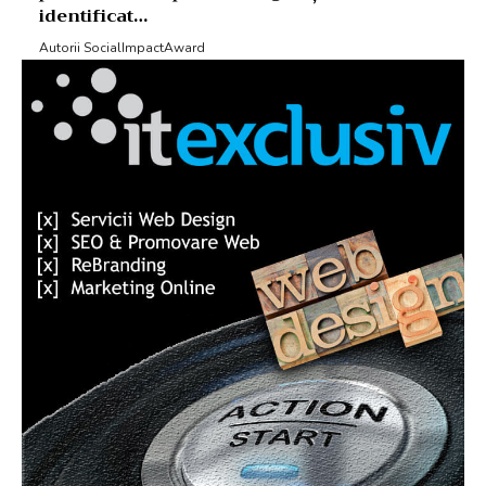
identificat…
Autorii SocialImpactAward