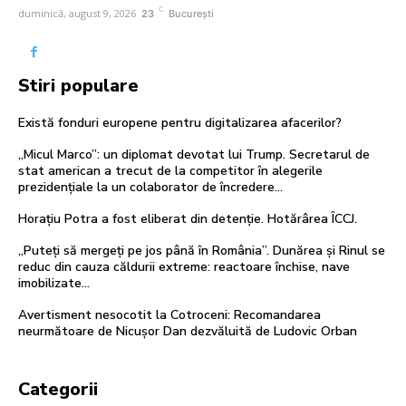
C
duminică, august 9, 2026
23
București
Stiri populare
Există fonduri europene pentru digitalizarea afacerilor?
„Micul Marco”: un diplomat devotat lui Trump. Secretarul de
stat american a trecut de la competitor în alegerile
prezidențiale la un colaborator de încredere...
Horațiu Potra a fost eliberat din detenție. Hotărârea ÎCCJ.
„Puteți să mergeți pe jos până în România”. Dunărea și Rinul se
reduc din cauza căldurii extreme: reactoare închise, nave
imobilizate…
Avertisment nesocotit la Cotroceni: Recomandarea
neurmătoare de Nicușor Dan dezvăluită de Ludovic Orban
Categorii