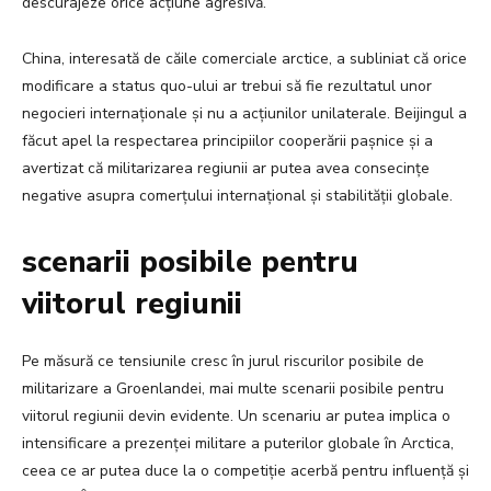
descurajeze orice acțiune agresivă.
China, interesată de căile comerciale arctice, a subliniat că orice
modificare a status quo-ului ar trebui să fie rezultatul unor
negocieri internaționale și nu a acțiunilor unilaterale. Beijingul a
făcut apel la respectarea principiilor cooperării pașnice și a
avertizat că militarizarea regiunii ar putea avea consecințe
negative asupra comerțului internațional și stabilității globale.
scenarii posibile pentru
viitorul regiunii
Pe măsură ce tensiunile cresc în jurul riscurilor posibile de
militarizare a Groenlandei, mai multe scenarii posibile pentru
viitorul regiunii devin evidente. Un scenariu ar putea implica o
intensificare a prezenței militare a puterilor globale în Arctica,
ceea ce ar putea duce la o competiție acerbă pentru influență și