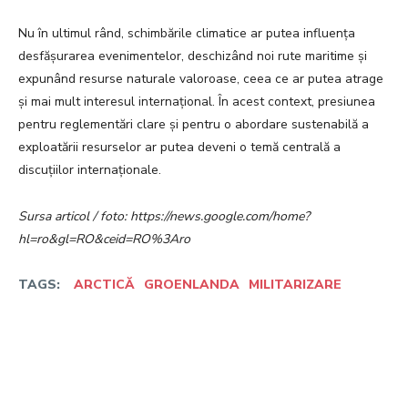
Nu în ultimul rând, schimbările climatice ar putea influența
desfășurarea evenimentelor, deschizând noi rute maritime și
expunând resurse naturale valoroase, ceea ce ar putea atrage
și mai mult interesul internațional. În acest context, presiunea
pentru reglementări clare și pentru o abordare sustenabilă a
exploatării resurselor ar putea deveni o temă centrală a
discuțiilor internaționale.
Sursa articol / foto: https://news.google.com/home?
hl=ro&gl=RO&ceid=RO%3Aro
TAGS:
ARCTICĂ
GROENLANDA
MILITARIZARE
Facebook
Twitter
Pinterest
W