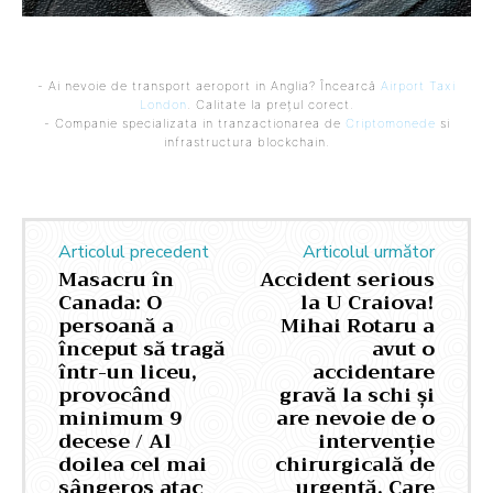
- Ai nevoie de transport aeroport in Anglia? Încearcă
Airport Taxi
London
. Calitate la prețul corect.
- Companie specializata in tranzactionarea de
Criptomonede
si
infrastructura blockchain.
Articolul precedent
Articolul următor
Masacru în
Accident serious
Canada: O
la U Craiova!
persoană a
Mihai Rotaru a
început să tragă
avut o
într-un liceu,
accidentare
provocând
gravă la schi și
minimum 9
are nevoie de o
decese / Al
intervenție
doilea cel mai
chirurgicală de
sângeros atac
urgență. Care