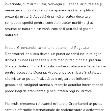
învecinate, cum ar fi Rusia, Norvegia și Canada, ar putea să-și
reevalueze propriile planuri de apărare și să își amplifice
prezența militară. Această dinamică ar putea duce la o
competiție sporită pentru controlul rutelor maritime și al
resurselor naturale din zonă, cum ar fi petrolul și gazele
naturale.
În plus, Groenlanda, ca teritoriu autonom al Regatului
Danemarcei, ar putea deveni un punct de tensiune în relațiile
dintre Uniunea Europeană și alte mari puteri globale, precum
Statele Unite și China. Datorită poziției strategice a Groenlandei
pentru accesul la Oceanul Arctic, orice schimbare în statutul
său militar ar putea fi văzută ca o mișcare de influență
geopolitică, atrăgând atenția și reacțiile actorilor internaționali
preocupați de stabilitatea și securitatea regiunii arctice.
Mai mult, creșterea relevanței militare a Groenlandei ar putea
stimula eforturile internaționale de reglementare a activităților