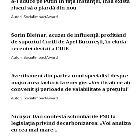
a-l aduce pe Putin în fața instanței, însă există
riscul să o piardă din nou
Autorii SocialImpactAward
Sorin Blejnar, acuzat de influență, profitând
de suportul Curții de Apel București, în ciuda
recentei decizii a CJUE
Autorii SocialImpactAward
Avertisment din partea unui specialist despre
majorarea facturii la energie: „Verificați ce ați
convenit și perioada de valabilitate a prețului”
Autorii SocialImpactAward
Nicușor Dan contestă schimbările PSD la
legislația privind decarbonizarea: „Voi analiza
cu cea mai mare…