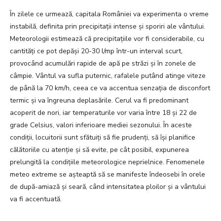
În zilele ce urmează, capitala României va experimenta o vreme
instabilă, definita prin precipitații intense și sporiri ale vântului.
Meteorologii estimează că precipitațiile vor fi considerabile, cu
cantități ce pot depăși 20-30 l/mp într-un interval scurt,
provocând acumulări rapide de apă pe străzi și în zonele de
câmpie. Vântul va sufla puternic, rafalele putând atinge viteze
de până la 70 km/h, ceea ce va accentua senzația de disconfort
termic și va îngreuna deplasările. Cerul va fi predominant
acoperit de nori, iar temperaturile vor varia între 18 și 22 de
grade Celsius, valori inferioare mediei sezonului. În aceste
condiții, locuitorii sunt sfătuiți să fie prudenți, să își planifice
călătoriile cu atenție și să evite, pe cât posibil, expunerea
prelungită la condițiile meteorologice neprielnice. Fenomenele
meteo extreme se așteaptă să se manifeste îndeosebi în orele
de după-amiază și seară, când intensitatea ploilor și a vântului
va fi accentuată.