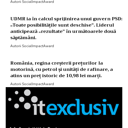
Autorii SocialImpactAward
UDMR ia în calcul sprijinirea unui guvern PSD:
„Toate posibilitățile sunt deschise”. Liderul
anticipează „rezultate” în următoarele două
săptămâni.
Autorii SocialImpactAward
România, regina creșterii prețurilor la
motorină, cu petrol și unități de rafinare, a
atins un preț istoric de 10,98 lei marți.
Autorii SocialImpactAward