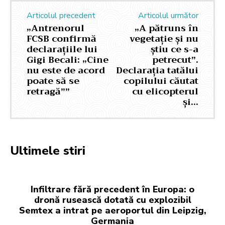
Articolul precedent
Articolul următor
„Antrenorul
„A pătruns în
FCSB confirmă
vegetație și nu
declarațiile lui
știu ce s-a
Gigi Becali: „Cine
petrecut”.
nu este de acord
Declarația tatălui
poate să se
copilului căutat
retragă””
cu elicopterul
și…
Ultimele stiri
Infiltrare fără precedent în Europa: o
dronă rusească dotată cu explozibil
Semtex a intrat pe aeroportul din Leipzig,
Germania