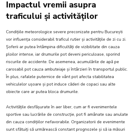
Impactul vremii asupra
traficului și activităților
Condițiile meteorologice severe preconizate pentru București
vor influența considerabil traficul rutier și activitățile de zi cu zi.
Șoferii ar putea întâmpina dificultăți de vizibilitate din cauza
ploilor intense, iar drumurile pot deveni periculoase, sporind
riscurile de accidente. De asemenea, acumulările de apă pe
carosabil pot cauza ambuteiaje și întârzieri în transportul public.
În plus, rafalele puternice de vânt pot afecta stabilitatea
vehiculelor ușoare și pot induce căderi de copaci sau alte
obiecte care ar putea bloca drumurile.
Activitățile desfășurate în aer liber, cum ar fi evenimentele
sportive sau lucrările de construcție, pot fi amânate sau anulate
din cauza condițiilor nefavorabile. Organizatorii de evenimente
sunt sfătuiți să urmărească constant prognozele și să ia măsuri