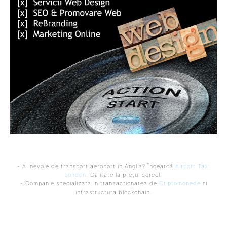
- Ai nevoie de transport aeroport in Anglia? Încearcă
Airport Taxi
London
. Calitate la prețul corect.
- Companie specializata in tranzactionarea de
Criptomonede
si
infrastructura blockchain.