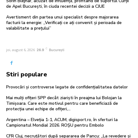
Sorin Blejnar, acuzat de influență, profitând de suportul Curții
de Apel București, în ciuda recentei decizii a CJUE
Avertisment din partea unui specialist despre majorarea
facturii la energie: „Verificați ce ați convenit și perioada de
valabilitate a prețului”
C
joi, august 6, 2026
26.9
București
Stiri populare
Provocări și controverse legate de confidențialitatea datelor
Mai mulți ofițeri SPP decât ziariști în preajma lui Bolojan la
Timișoara. Care este motivul pentru care beneficiază de
protecția unei echipe de ofițeri,...
Argentina – Elveția 1-1, ACUM, digisport.ro, în sferturi la
Campionatul Mondial 2026. ROȘU pentru Embolo
CFR Cluj, necruțători după separarea de Pancu: „La revedere și