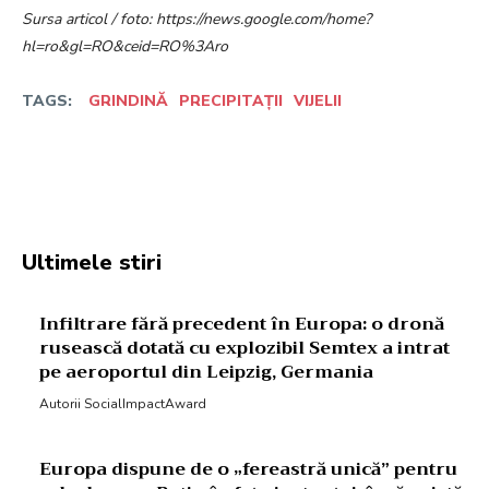
Sursa articol / foto: https://news.google.com/home?
hl=ro&gl=RO&ceid=RO%3Aro
TAGS:
GRINDINĂ
PRECIPITAȚII
VIJELII
Facebook
Twitter
Pinterest
W
Ultimele stiri
Infiltrare fără precedent în Europa: o dronă
rusească dotată cu explozibil Semtex a intrat
pe aeroportul din Leipzig, Germania
Autorii SocialImpactAward
Europa dispune de o „fereastră unică” pentru