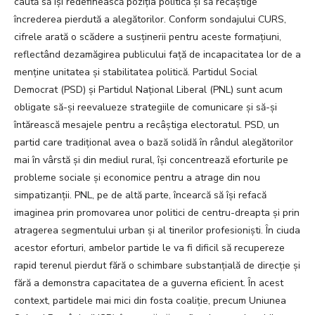
caută să își redefinească poziția politică și să recâștige
încrederea pierdută a alegătorilor. Conform sondajului CURS,
cifrele arată o scădere a susținerii pentru aceste formațiuni,
reflectând dezamăgirea publicului față de incapacitatea lor de a
menține unitatea și stabilitatea politică. Partidul Social
Democrat (PSD) și Partidul Național Liberal (PNL) sunt acum
obligate să-și reevalueze strategiile de comunicare și să-și
întărească mesajele pentru a recâștiga electoratul. PSD, un
partid care tradițional avea o bază solidă în rândul alegătorilor
mai în vârstă și din mediul rural, își concentrează eforturile pe
probleme sociale și economice pentru a atrage din nou
simpatizanții. PNL, pe de altă parte, încearcă să își refacă
imaginea prin promovarea unor politici de centru-dreapta și prin
atragerea segmentului urban și al tinerilor profesioniști. În ciuda
acestor eforturi, ambelor partide le va fi dificil să recupereze
rapid terenul pierdut fără o schimbare substanțială de direcție și
fără a demonstra capacitatea de a guverna eficient. În acest
context, partidele mai mici din fosta coaliție, precum Uniunea