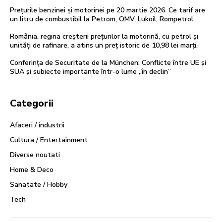
Prețurile benzinei și motorinei pe 20 martie 2026. Ce tarif are
un litru de combustibil la Petrom, OMV, Lukoil, Rompetrol
România, regina creșterii prețurilor la motorină, cu petrol și
unități de rafinare, a atins un preț istoric de 10,98 lei marți.
Conferința de Securitate de la München: Conflicte între UE și
SUA și subiecte importante într-o lume „în declin”
Categorii
Afaceri / industrii
Cultura / Entertainment
Diverse noutati
Home & Deco
Sanatate / Hobby
Tech