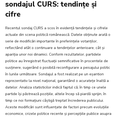
sondajul CURS: tendințe și
cifre
Recentul sondaj CURS a scos în evidență tendințele și cifrele
actuale din scena politică românească. Datele obținute arată o
serie de modificări importante în preferințele votanților,
reflectând atât o continuare a tendințelor anterioare, cât și
apariția unor noi dinamici. Conform rezultatelor, partidele
politice au înregistrat fluctuații semnificative în procentele de
susținere, sugerând o posibilă reconfigurare a peisajului politic
în lunile următoare. Sondajul a fost realizat pe un eșantion
reprezentativ la nivel național, garantând o acuratețe înaltă a
datelor. Analiza statisticilor indică faptul că, în timp ce unele
partide își păstrează pozițiile, altele încep să piardă sprijin, în
timp ce noi formațiuni câștigă treptat încrederea publicului.
Aceste modificări sunt influențate de factori precum evoluțiile
economice, crizele politice recente și percepțiile publice asupra