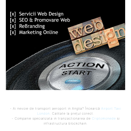
- Ai nevoie de transport aeroport in Anglia? Încearcă
Airport Taxi
London
. Calitate la prețul corect.
- Companie specializata in tranzactionarea de
Criptomonede
si
infrastructura blockchain.