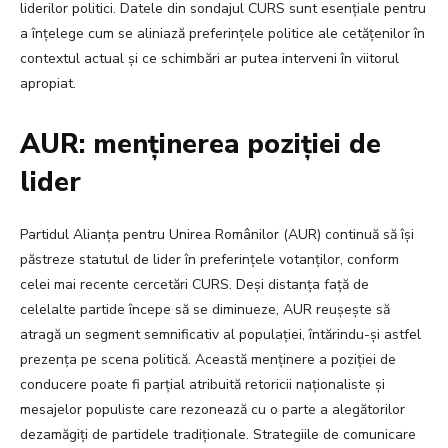
liderilor politici. Datele din sondajul CURS sunt esențiale pentru
a înțelege cum se aliniază preferințele politice ale cetățenilor în
contextul actual și ce schimbări ar putea interveni în viitorul
apropiat.
AUR: menținerea poziției de
lider
Partidul Alianța pentru Unirea Românilor (AUR) continuă să își
păstreze statutul de lider în preferințele votanților, conform
celei mai recente cercetări CURS. Deși distanța față de
celelalte partide începe să se diminueze, AUR reușește să
atragă un segment semnificativ al populației, întărindu-și astfel
prezența pe scena politică. Această menținere a poziției de
conducere poate fi parțial atribuită retoricii naționaliste și
mesajelor populiste care rezonează cu o parte a alegătorilor
dezamăgiți de partidele tradiționale. Strategiile de comunicare