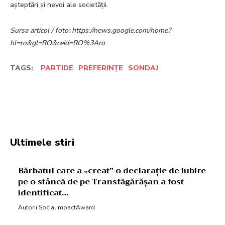
așteptări și nevoi ale societății.
Sursa articol / foto: https://news.google.com/home?
hl=ro&gl=RO&ceid=RO%3Aro
TAGS:
PARTIDE
PREFERINȚE
SONDAJ
Facebook
Twitter
Pinterest
W
Ultimele stiri
Bărbatul care a „creat” o declarație de iubire
pe o stâncă de pe Transfăgărășan a fost
identificat…
Autorii SocialImpactAward