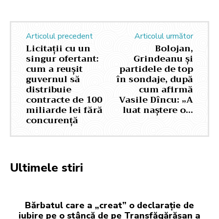
Articolul precedent
Articolul următor
Licitații cu un
Bolojan,
singur ofertant:
Grindeanu și
cum a reușit
partidele de top
guvernul să
în sondaje, după
distribuie
cum afirmă
contracte de 100
Vasile Dîncu: „A
miliarde lei fără
luat naștere o…
concurență
Ultimele stiri
Bărbatul care a „creat” o declarație de
iubire pe o stâncă de pe Transfăgărășan a