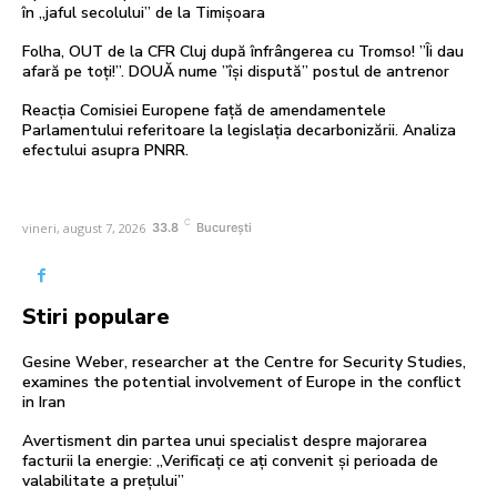
în „jaful secolului” de la Timișoara
Folha, OUT de la CFR Cluj după înfrângerea cu Tromso! ”Îi dau
afară pe toți!”. DOUĂ nume ”își dispută” postul de antrenor
Reacția Comisiei Europene față de amendamentele
Parlamentului referitoare la legislația decarbonizării. Analiza
efectului asupra PNRR.
C
vineri, august 7, 2026
33.8
București
Stiri populare
Gesine Weber, researcher at the Centre for Security Studies,
examines the potential involvement of Europe in the conflict
in Iran
Avertisment din partea unui specialist despre majorarea
facturii la energie: „Verificați ce ați convenit și perioada de
valabilitate a prețului”