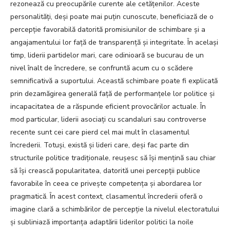
rezonează cu preocupările curente ale cetățenilor. Aceste
personalități, deși poate mai puțin cunoscute, beneficiază de o
percepție favorabilă datorită promisiunilor de schimbare și a
angajamentului lor față de transparență și integritate. În același
timp, liderii partidelor mari, care odinioară se bucurau de un
nivel înalt de încredere, se confruntă acum cu o scădere
semnificativă a suportului. Această schimbare poate fi explicată
prin dezamăgirea generală față de performanțele lor politice și
incapacitatea de a răspunde eficient provocărilor actuale. În
mod particular, liderii asociați cu scandaluri sau controverse
recente sunt cei care pierd cel mai mult în clasamentul
încrederii. Totuși, există și lideri care, deși fac parte din
structurile politice tradiționale, reușesc să își mențină sau chiar
să își crească popularitatea, datorită unei percepții publice
favorabile în ceea ce privește competența și abordarea lor
pragmatică. În acest context, clasamentul încrederii oferă o
imagine clară a schimbărilor de percepție la nivelul electoratului
și subliniază importanța adaptării liderilor politici la noile