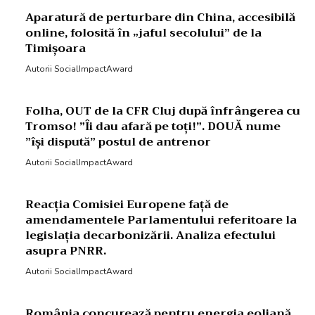
Aparatură de perturbare din China, accesibilă
online, folosită în „jaful secolului” de la
Timișoara
Autorii SocialImpactAward
Folha, OUT de la CFR Cluj după înfrângerea cu
Tromso! ”Îi dau afară pe toți!”. DOUĂ nume
”își dispută” postul de antrenor
Autorii SocialImpactAward
Reacția Comisiei Europene față de
amendamentele Parlamentului referitoare la
legislația decarbonizării. Analiza efectului
asupra PNRR.
Autorii SocialImpactAward
România concurează pentru energia eoliană