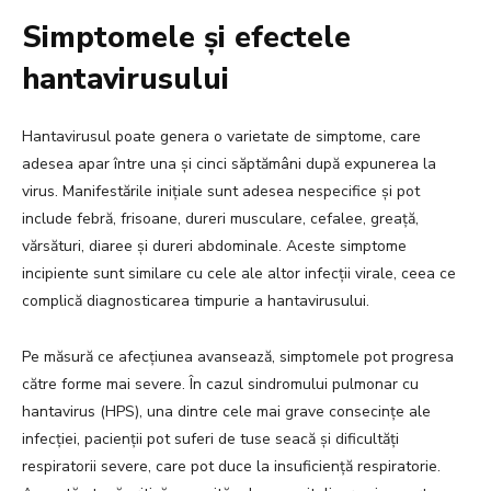
Simptomele și efectele
hantavirusului
Hantavirusul poate genera o varietate de simptome, care
adesea apar între una și cinci săptămâni după expunerea la
virus. Manifestările inițiale sunt adesea nespecifice și pot
include febră, frisoane, dureri musculare, cefalee, greață,
vărsături, diaree și dureri abdominale. Aceste simptome
incipiente sunt similare cu cele ale altor infecții virale, ceea ce
complică diagnosticarea timpurie a hantavirusului.
Pe măsură ce afecțiunea avansează, simptomele pot progresa
către forme mai severe. În cazul sindromului pulmonar cu
hantavirus (HPS), una dintre cele mai grave consecințe ale
infecției, pacienții pot suferi de tuse seacă și dificultăți
respiratorii severe, care pot duce la insuficiență respiratorie.