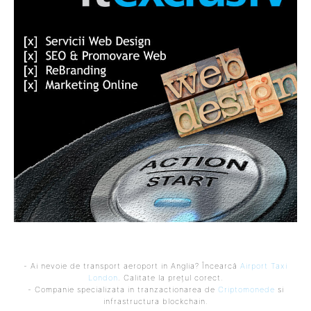
- Ai nevoie de transport aeroport in Anglia? Încearcă
Airport Taxi
London
. Calitate la prețul corect.
- Companie specializata in tranzactionarea de
Criptomonede
si
infrastructura blockchain.