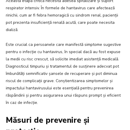
Această etapă critică necesită adesea spitalizare și suport
respirator intensiv. În formele de hantavirus care afectează
rinichii, cum ar fi febra hemoragică cu sindrom renal, pacienții
pot prezenta insuficiență renală acută, care poate necesita
dializă.
Este crucial ca persoanele care manifestă simptome sugestive
pentru o infecție cu hantavirus, în special dacă au fost expuse
la medii cu risc crescut, să solicite imediat asistență medicală.
Diagnosticul timpuriu și tratamentul de susținere adecvat pot
îmbunătăți semnificativ șansele de recuperare și pot diminua
riscul de complicații grave. Conștientizarea simptomelor și
impactului hantavirusului este esențială pentru prevenirea
răspândirii și pentru asigurarea unui răspuns prompt și eficient
în caz de infecție.
Măsuri de prevenire și