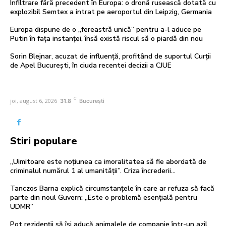
Infiltrare fără precedent în Europa: o dronă rusească dotată cu
explozibil Semtex a intrat pe aeroportul din Leipzig, Germania
Europa dispune de o „fereastră unică” pentru a-l aduce pe
Putin în fața instanței, însă există riscul să o piardă din nou
Sorin Blejnar, acuzat de influență, profitând de suportul Curții
de Apel București, în ciuda recentei decizii a CJUE
C
joi, august 6, 2026
31.8
București
Stiri populare
„Uimitoare este noțiunea ca imoralitatea să fie abordată de
criminalul numărul 1 al umanității”. Criza încrederii…
Tanczos Barna explică circumstanțele în care ar refuza să facă
parte din noul Guvern: „Este o problemă esențială pentru
UDMR”
Pot rezidenții să își aducă animalele de companie într-un azil