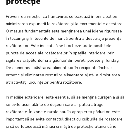
protecție
Prevenirea infecției cu hantavirus se bazează în principal pe
minimizarea expunerii la rozătoare și la excrementele acestora.
O măsură fundamentală este menținerea unei igiene riguroase
în locuințe și în locurile de muncă pentru a descuraja prezența
rozătoarelor. Este indicat să se blocheze toate posibilele
puncte de acces ale rozătoarelor în spațiile interioare, prin
sigilarea crăpăturilor și a găurilor din pereți, podele și fundații.
De asemenea, păstrarea alimentelor în recipiente închise
ermetic și eliminarea resturilor alimentare ajută la diminuarea
atractivității locuințelor pentru rozătoare.
În mediile exterioare, este esențial să se mențină curățenia și să
se evite acumulările de deșeuri care ar putea atrage
rozătoarele. În zonele rurale sau în apropierea pădurilor, este
important să se evite contactul direct cu cuiburile de rozătoare
și să se folosească mănuși și măști de protecție atunci când