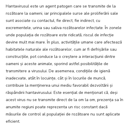
Hantavirusul este un agent patogen care se transmite de la
rozătoare la oameni, iar principalele surse ale proliferării sale
sunt asociate cu contactul, fie direct, fie indirect, cu
excrementele, urina sau saliva rozătoarelor infectate. În zonele
unde populația de rozătoare este ridicată, riscul de infecție
devine mult mai mare. În plus, activitățile umane care afectează
habitatele naturale ale rozătoarelor, cum ar fi defrișările sau
construcțiile, pot conduce la o creștere a interacțiunii dintre
oameni și aceste animale, sporind astfel posibilitățile de
transmitere a virusului. De asemenea, condițiile de igienă
inadecvate, atât în locuințe, cât și în locurile de muncă,
contribuie la menținerea unui mediu favorabil dezvoltării și
răspândirii hantavirusului. Este esențial de menționat că, deși
acest virus nu se transmite direct de la om la om, prezența sa în
anumite regiuni poate reprezenta un risc constant dacă
măsurile de control al populației de rozătoare nu sunt aplicate
eficient.