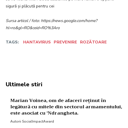
sigură și plăcută pentru cei
Sursa articol / foto: https://news.google.com/home?
hl=ro&gl=RO&ceid=RO%3Aro
TAGS:
HANTAVIRUS
PREVENIRE
ROZĂTOARE
Facebook
Twitter
Pinterest
W
Ultimele stiri
Marian Voinea, om de afaceri reținut în
legătură cu mitele din sectorul armamentului,
este asociat cu ‘Ndrangheta.
Autorii SocialImpactAward