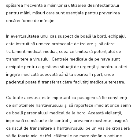
spălarea frecventă a mâinilor și utilizarea dezinfectantului
pentru mâini, măsuri care sunt esențiale pentru prevenirea
oricărei forme de infecție.
În eventualitatea unui caz suspect de boală la bord, echipajul
este instruit să urmeze protocoale de izolare și să ofere
tratament medical imediat, ceea ce limitează potențialul de
transmitere a virusului. Centrele medicale de pe nave sunt
echipate pentru a gestiona situații de urgență și pentru a oferi
îngrijire medicală adecvată până la sosirea în port, unde
pacientul poate fi transferat către facilități medicale terestre.
Cu toate acestea, este important ca pasagerii să fie conștienți
de simptomele hantavirusului și să raporteze imediat orice semn
de boală personalului medical de la bord. Această vigilență,
împreună cu măsurile de control și prevenire existente, asigură
ca riscul de transmitere a hantavirusului pe un vas de croazieră
să fie foarte mic. Astfel, călătoriile pe mare rămân o opțiune