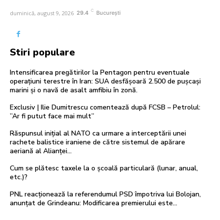
C
duminică, august 9, 2026
29.4
București
Stiri populare
Intensificarea pregătirilor la Pentagon pentru eventuale
operațiuni terestre în Iran: SUA desfășoară 2.500 de pușcași
marini și o navă de asalt amfibiu în zonă.
Exclusiv | Ilie Dumitrescu comentează după FCSB – Petrolul:
”Ar fi putut face mai mult”
Răspunsul inițial al NATO ca urmare a interceptării unei
rachete balistice iraniene de către sistemul de apărare
aeriană al Alianței…
Cum se plătesc taxele la o școală particulară (lunar, anual,
etc.)?
PNL reacționează la referendumul PSD împotriva lui Bolojan,
anunțat de Grindeanu: Modificarea premierului este…