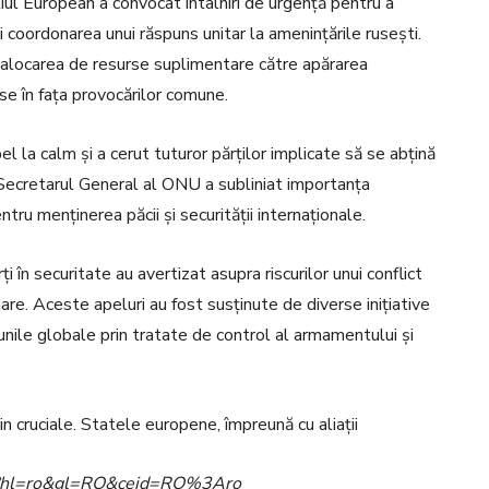
iliul European a convocat întâlniri de urgență pentru a
 coordonarea unui răspuns unitar la amenințările rusești.
u alocarea de resurse suplimentare către apărarea
se în fața provocărilor comune.
el la calm și a cerut tuturor părților implicate să se abțină
r. Secretarul General al ONU a subliniat importanța
tru menținerea păcii și securității internaționale.
ți în securitate au avertizat asupra riscurilor unui conflict
mare. Aceste apeluri au fost susținute de diverse inițiative
ile globale prin tratate de control al armamentului și
n cruciale. Statele europene, împreună cu aliații
ome?hl=ro&gl=RO&ceid=RO%3Aro