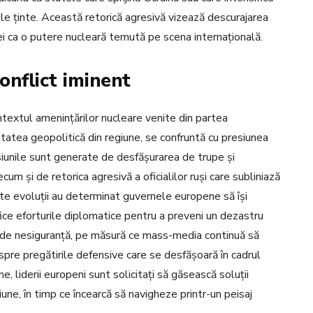
ile ținte. Această retorică agresivă vizează descurajarea
siei ca o putere nucleară temută pe scena internațională.
onflict iminent
ntextul amenințărilor nucleare venite din partea
itatea geopolitică din regiune, se confruntă cu presiunea
nsiunile sunt generate de desfășurarea de trupe și
um și de retorica agresivă a oficialilor ruși care subliniază
te evoluții au determinat guvernele europene să își
fice eforturile diplomatice pentru a preveni un dezastru
de nesiguranță, pe măsură ce mass-media continuă să
despre pregătirile defensive care se desfășoară în cadrul
ne, liderii europeni sunt solicitați să găsească soluții
iune, în timp ce încearcă să navigheze printr-un peisaj