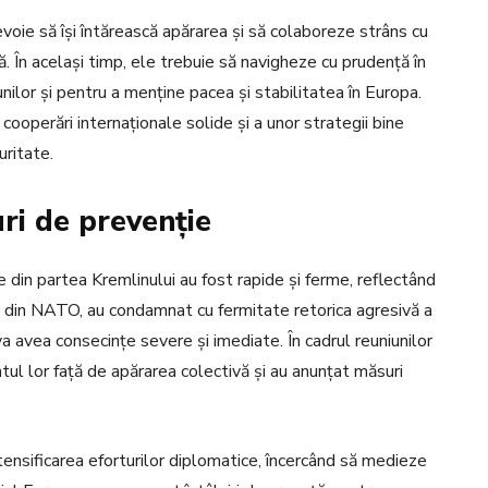
evoie să își întărească apărarea și să colaboreze strâns cu
ă. În același timp, ele trebuie să navigheze cu prudență în
nilor și pentru a menține pacea și stabilitatea în Europa.
ooperări internaționale solide și a unor strategii bine
uritate.
uri de prevenție
e din partea Kremlinului au fost rapide și ferme, reflectând
 săi din NATO, au condamnat cu fermitate retorica agresivă a
 va avea consecințe severe și imediate. În cadrul reuniunilor
ntul lor față de apărarea colectivă și au anunțat măsuri
ensificarea eforturilor diplomatice, încercând să medieze