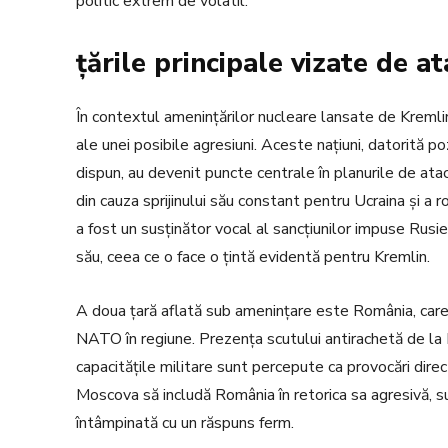
politic extrem de volatil.
țările principale vizate de at
În contextul amenințărilor nucleare lansate de Kremlin
ale unei posibile agresiuni. Aceste națiuni, datorită pozi
dispun, au devenit puncte centrale în planurile de atac 
din cauza sprijinului său constant pentru Ucraina și a r
a fost un susținător vocal al sancțiunilor impuse Rus
său, ceea ce o face o țintă evidentă pentru Kremlin.
A doua țară aflată sub amenințare este România, care 
NATO în regiune. Prezența scutului antirachetă de l
capacitățile militare sunt percepute ca provocări dire
Moscova să includă România în retorica sa agresivă, su
întâmpinată cu un răspuns ferm.