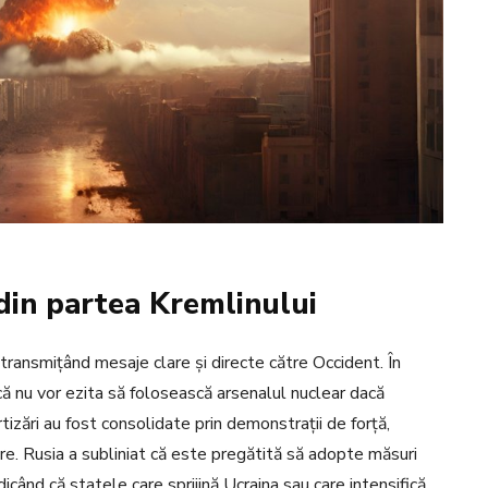
din partea Kremlinului
 transmițând mesaje clare și directe către Occident. În
at că nu vor ezita să folosească arsenalul nuclear dacă
izări au fost consolidate prin demonstrații de forță,
eare. Rusia a subliniat că este pregătită să adopte măsuri
dicând că statele care sprijină Ucraina sau care intensifică