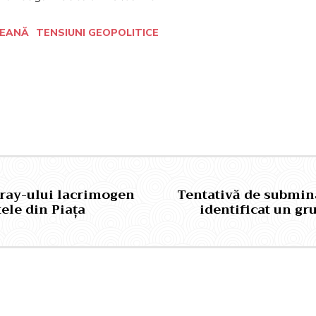
PEANĂ
TENSIUNI GEOPOLITICE
Pinterest
WhatsApp
pray-ului lacrimogen
Tentativă de submin
ele din Piața
identificat un gru