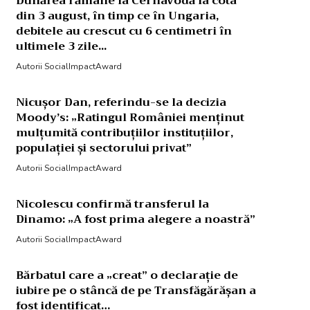
Dunărea rămâne la Cernavodă la cota
din 3 august, în timp ce în Ungaria,
debitele au crescut cu 6 centimetri în
ultimele 3 zile...
Autorii SocialImpactAward
Nicușor Dan, referindu-se la decizia
Moody’s: „Ratingul României menținut
mulțumită contribuțiilor instituțiilor,
populației și sectorului privat”
Autorii SocialImpactAward
Nicolescu confirmă transferul la
Dinamo: „A fost prima alegere a noastră”
Autorii SocialImpactAward
Bărbatul care a „creat” o declarație de
iubire pe o stâncă de pe Transfăgărășan a
fost identificat…