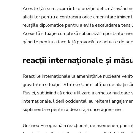
Aceste țări sunt acum într-o poziție delicată, având n
aliații lor pentru a contracara orice amenințare iminent
relațiile diplomatice pentru a evita escaladarea tensiu
Această situație complexă subliniază importanța unei c
gândite pentru a face față provocărilor actuale de sec
reacții internaționale și măs
Reacțiile internaționale la amenințările nucleare venit
gravitatea situației. Statele Unite, alături de aliații
Rusiei, subliniind că orice utilizare a armelor nucleare
internaționale, liderii occidentali au reiterat angajame
suplimentare pentru a descuraja orice agresiune.
Uniunea Europeană a reacționat, de asemenea, prin int