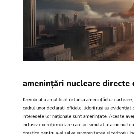
amenințări nucleare directe 
Kremlinul a amplificat retorica amenințărilor nucleare,
cadrul unor declarații oficiale, liderii ruși au evidenți
interesele lor naționale sunt amenințate. Aceste avert
inclusiv exerciții militare care au simulat atacuri nucl
drastice pentru a-și salva suveranitatea și teritoriu, in