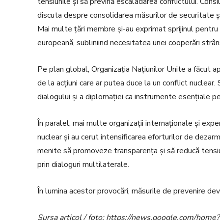
tensiunile și să prevină escaladarea conflictului. Cons
discuta despre consolidarea măsurilor de securitate și
Mai multe țări membre și-au exprimat sprijinul pentr
europeană, subliniind necesitatea unei cooperări strân
Pe plan global, Organizația Națiunilor Unite a făcut ap
de la acțiuni care ar putea duce la un conflict nuclea
dialogului și a diplomației ca instrumente esențiale pen
În paralel, mai multe organizații internaționale și exper
nuclear și au cerut intensificarea eforturilor de dezar
menite să promoveze transparența și să reducă tensiun
prin dialoguri multilaterale.
În lumina acestor provocări, măsurile de prevenire devi
Sursa articol / foto: https://news.google.com/h