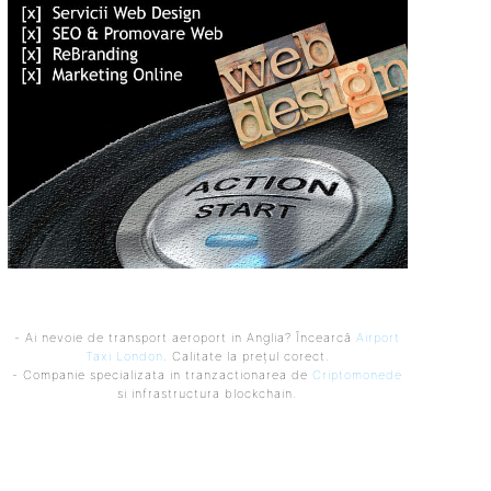
- Ai nevoie de transport aeroport in Anglia? Încearcă
Airport
Taxi London
. Calitate la prețul corect.
- Companie specializata in tranzactionarea de
Criptomonede
si infrastructura blockchain.