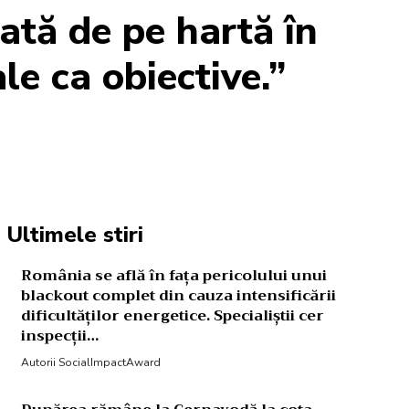
nată de pe hartă în
le ca obiective.”
Acțiune
Ultimele stiri
România se află în fața pericolului unui
blackout complet din cauza intensificării
dificultăților energetice. Specialiștii cer
inspecții…
Autorii SocialImpactAward