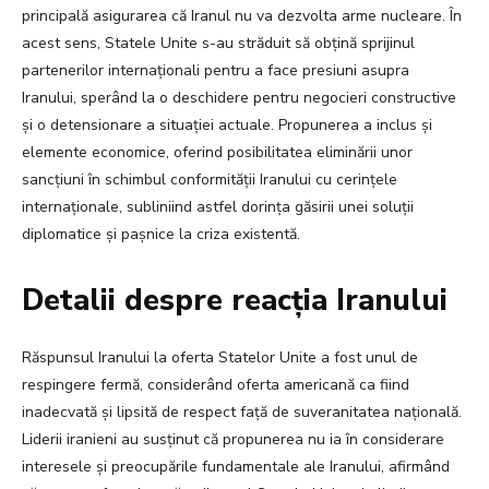
principală asigurarea că Iranul nu va dezvolta arme nucleare. În
acest sens, Statele Unite s-au străduit să obțină sprijinul
partenerilor internaționali pentru a face presiuni asupra
Iranului, sperând la o deschidere pentru negocieri constructive
și o detensionare a situației actuale. Propunerea a inclus și
elemente economice, oferind posibilitatea eliminării unor
sancțiuni în schimbul conformității Iranului cu cerințele
internaționale, subliniind astfel dorința găsirii unei soluții
diplomatice și pașnice la criza existentă.
Detalii despre reacția Iranului
Răspunsul Iranului la oferta Statelor Unite a fost unul de
respingere fermă, considerând oferta americană ca fiind
inadecvată și lipsită de respect față de suveranitatea națională.
Liderii iranieni au susținut că propunerea nu ia în considerare
interesele și preocupările fundamentale ale Iranului, afirmând