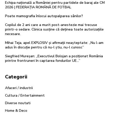
Echipa națională a României pentru partidele de baraj ale CM
2026 | FEDERAȚIA ROMÂNĂ DE FOTBAL
Poate mamografia înlocui autopalparea sânilor?
Copilul de 2 ani care a murit post-anestezie mai trecuse
printr-o sedare. Clinica susține că deținea toate autorizațiile
necesare.
Mihai Teja, apel EXPLOSIV și afirmații neașteptate: „Nu l-am
adus în discuție pentru că nu-l știu, nu-l cunosc”
Siegfried Mureşan: „Executivul Bolojan a poziţionat România
printre frontruneri în captarea fondurilor UE…”
Categorii
Afaceri / industrii
Cultura / Entertainment
Diverse noutati
Home & Deco