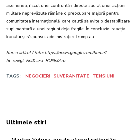
asemenea, riscul unei confruntări directe sau al unor acțiuni
militare neprevăzute rămâne o preocupare majoră pentru
comunitatea internațională, care caută să evite o destabilizare
suplimentară a unei regiuni deja fragile. În concluzie, reacția
Iranului și răspunsul administrației Trump au
Sursa articol / foto: https://news.google.com/home?
hl=ro&gl=RO&ceid=RO%3Aro
TAGS:
NEGOCIERI
SUVERANITATE
TENSIUNI
Facebook
Twitter
Pinterest
W
Ultimele stiri