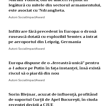
Marian Voinea, om de afaceri reținut în
legătură cu mitele din sectorul armamentului,
este asociat cu ‘Ndrangheta.
Autorii SocialImpactAward
Infiltrare fără precedent în Europa: o dronă
rusească dotată cu explozibil Semtex a intrat
pe aeroportul din Leipzig, Germania
Autorii SocialImpactAward
Europa dispune de o „fereastră unică” pentru
a-l aduce pe Putin în fața instanței, însă există
riscul să o piardă din nou
Autorii SocialImpactAward
Sorin Blejnar, acuzat de influență, profitând
de suportul Curții de Apel București, în ciuda
recentei decizii a CJUE