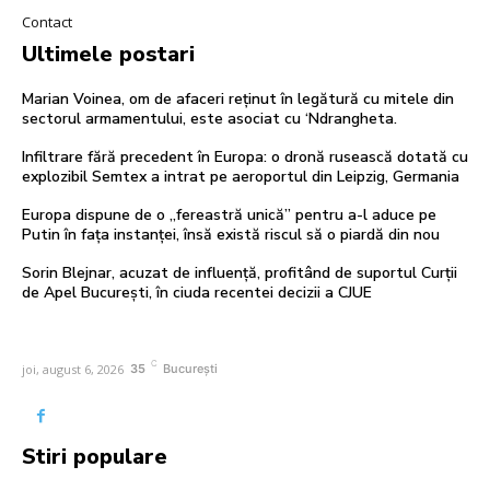
Contact
Ultimele postari
Marian Voinea, om de afaceri reținut în legătură cu mitele din
sectorul armamentului, este asociat cu ‘Ndrangheta.
Infiltrare fără precedent în Europa: o dronă rusească dotată cu
explozibil Semtex a intrat pe aeroportul din Leipzig, Germania
Europa dispune de o „fereastră unică” pentru a-l aduce pe
Putin în fața instanței, însă există riscul să o piardă din nou
Sorin Blejnar, acuzat de influență, profitând de suportul Curții
de Apel București, în ciuda recentei decizii a CJUE
C
joi, august 6, 2026
35
București
Stiri populare