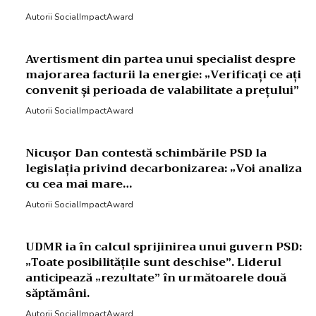
Autorii SocialImpactAward
Avertisment din partea unui specialist despre
majorarea facturii la energie: „Verificați ce ați
convenit și perioada de valabilitate a prețului”
Autorii SocialImpactAward
Nicușor Dan contestă schimbările PSD la
legislația privind decarbonizarea: „Voi analiza
cu cea mai mare…
Autorii SocialImpactAward
UDMR ia în calcul sprijinirea unui guvern PSD:
„Toate posibilitățile sunt deschise”. Liderul
anticipează „rezultate” în următoarele două
săptămâni.
Autorii SocialImpactAward