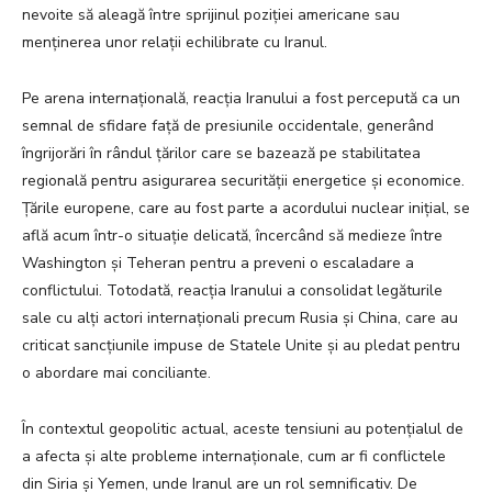
nevoite să aleagă între sprijinul poziției americane sau
menținerea unor relații echilibrate cu Iranul.
Pe arena internațională, reacția Iranului a fost percepută ca un
semnal de sfidare față de presiunile occidentale, generând
îngrijorări în rândul țărilor care se bazează pe stabilitatea
regională pentru asigurarea securității energetice și economice.
Țările europene, care au fost parte a acordului nuclear inițial, se
află acum într-o situație delicată, încercând să medieze între
Washington și Teheran pentru a preveni o escaladare a
conflictului. Totodată, reacția Iranului a consolidat legăturile
sale cu alți actori internaționali precum Rusia și China, care au
criticat sancțiunile impuse de Statele Unite și au pledat pentru
o abordare mai conciliante.
În contextul geopolitic actual, aceste tensiuni au potențialul de
a afecta și alte probleme internaționale, cum ar fi conflictele
din Siria și Yemen, unde Iranul are un rol semnificativ. De