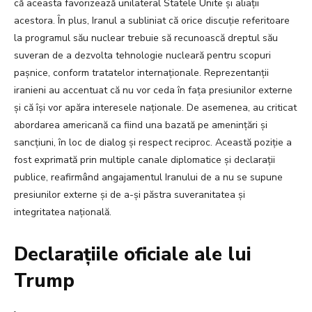
că aceasta favorizează unilateral Statele Unite și aliații
acestora. În plus, Iranul a subliniat că orice discuție referitoare
la programul său nuclear trebuie să recunoască dreptul său
suveran de a dezvolta tehnologie nucleară pentru scopuri
pașnice, conform tratatelor internaționale. Reprezentanții
iranieni au accentuat că nu vor ceda în fața presiunilor externe
și că își vor apăra interesele naționale. De asemenea, au criticat
abordarea americană ca fiind una bazată pe amenințări și
sancțiuni, în loc de dialog și respect reciproc. Această poziție a
fost exprimată prin multiple canale diplomatice și declarații
publice, reafirmând angajamentul Iranului de a nu se supune
presiunilor externe și de a-și păstra suveranitatea și
integritatea națională.
Declarațiile oficiale ale lui
Trump