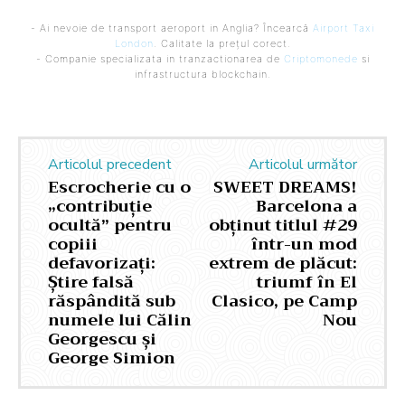
- Ai nevoie de transport aeroport in Anglia? Încearcă
Airport Taxi
London
. Calitate la prețul corect.
- Companie specializata in tranzactionarea de
Criptomonede
si
infrastructura blockchain.
Articolul precedent
Articolul următor
Escrocherie cu o
SWEET DREAMS!
„contribuție
Barcelona a
ocultă” pentru
obținut titlul #29
copiii
într-un mod
defavorizați:
extrem de plăcut:
Știre falsă
triumf în El
răspândită sub
Clasico, pe Camp
numele lui Călin
Nou
Georgescu și
George Simion