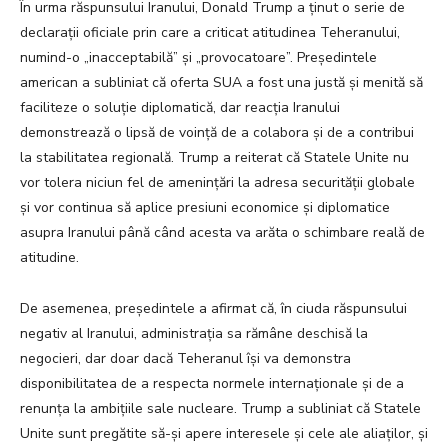
În urma răspunsului Iranului, Donald Trump a ținut o serie de
declarații oficiale prin care a criticat atitudinea Teheranului,
numind-o „inacceptabilă” și „provocatoare”. Președintele
american a subliniat că oferta SUA a fost una justă și menită să
faciliteze o soluție diplomatică, dar reacția Iranului
demonstrează o lipsă de voință de a colabora și de a contribui
la stabilitatea regională. Trump a reiterat că Statele Unite nu
vor tolera niciun fel de amenințări la adresa securității globale
și vor continua să aplice presiuni economice și diplomatice
asupra Iranului până când acesta va arăta o schimbare reală de
atitudine.
De asemenea, președintele a afirmat că, în ciuda răspunsului
negativ al Iranului, administrația sa rămâne deschisă la
negocieri, dar doar dacă Teheranul își va demonstra
disponibilitatea de a respecta normele internaționale și de a
renunța la ambițiile sale nucleare. Trump a subliniat că Statele
Unite sunt pregătite să-și apere interesele și cele ale aliaților, și