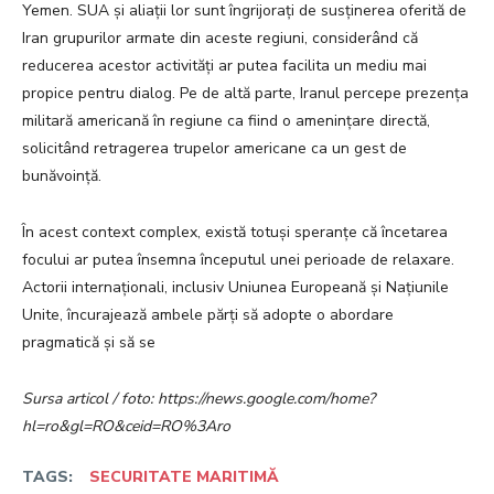
Yemen. SUA și aliații lor sunt îngrijorați de susținerea oferită de
Iran grupurilor armate din aceste regiuni, considerând că
reducerea acestor activități ar putea facilita un mediu mai
propice pentru dialog. Pe de altă parte, Iranul percepe prezența
militară americană în regiune ca fiind o amenințare directă,
solicitând retragerea trupelor americane ca un gest de
bunăvoință.
În acest context complex, există totuși speranțe că încetarea
focului ar putea însemna începutul unei perioade de relaxare.
Actorii internaționali, inclusiv Uniunea Europeană și Națiunile
Unite, încurajează ambele părți să adopte o abordare
pragmatică și să se
Sursa articol / foto: https://news.google.com/home?
hl=ro&gl=RO&ceid=RO%3Aro
TAGS:
SECURITATE MARITIMĂ