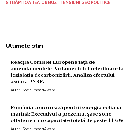
STRÂMTOAREA ORMUZ
TENSIUNI GEOPOLITICE
Facebook
Twitter
Pinterest
W
Ultimele stiri
Reacția Comisiei Europene față de
amendamentele Parlamentului referitoare la
legislația decarbonizării. Analiza efectului
asupra PNRR.
Autorii SocialImpactAward
România concurează pentru energia eoliană
marină: Executivul a prezentat șase zone
offshore cu o capacitate totală de peste 11 GW
Autorii SocialImpactAward