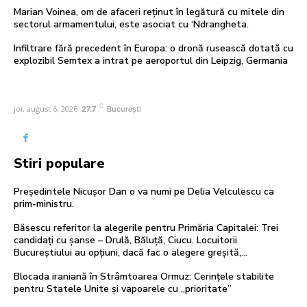
Marian Voinea, om de afaceri reținut în legătură cu mitele din
sectorul armamentului, este asociat cu ‘Ndrangheta.
Infiltrare fără precedent în Europa: o dronă rusească dotată cu
explozibil Semtex a intrat pe aeroportul din Leipzig, Germania
C
joi, august 6, 2026
27.7
București
Stiri populare
Președintele Nicușor Dan o va numi pe Delia Velculescu ca
prim-ministru.
Băsescu referitor la alegerile pentru Primăria Capitalei: Trei
candidați cu șanse – Drulă, Băluță, Ciucu. Locuitorii
Bucureștiului au opțiuni, dacă fac o alegere greșită,...
Blocada iraniană în Strâmtoarea Ormuz: Cerințele stabilite
pentru Statele Unite și vapoarele cu „prioritate”