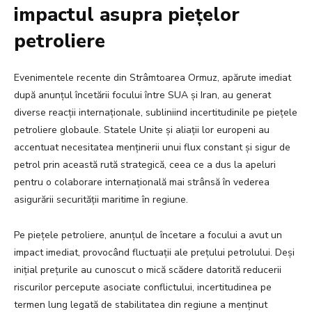
impactul asupra piețelor
petroliere
Evenimentele recente din Strâmtoarea Ormuz, apărute imediat
după anunțul încetării focului între SUA și Iran, au generat
diverse reacții internaționale, subliniind incertitudinile pe piețele
petroliere globaule. Statele Unite și aliații lor europeni au
accentuat necesitatea menținerii unui flux constant și sigur de
petrol prin această rută strategică, ceea ce a dus la apeluri
pentru o colaborare internațională mai strânsă în vederea
asigurării securității maritime în regiune.
Pe piețele petroliere, anunțul de încetare a focului a avut un
impact imediat, provocând fluctuații ale prețului petrolului. Deși
inițial prețurile au cunoscut o mică scădere datorită reducerii
riscurilor percepute asociate conflictului, incertitudinea pe
termen lung legată de stabilitatea din regiune a menținut