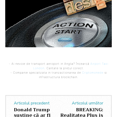
- Ai nevoie de transport aeroport in Anglia? Încearcă
Airport Taxi
London
. Calitate la prețul corect.
- Companie specializata in tranzactionarea de
Criptomonede
si
infrastructura blockchain.
Articolul precedent
Articolul următor
Donald Trump
BREAKING:
susține că ar fi
Realitatea Plus is