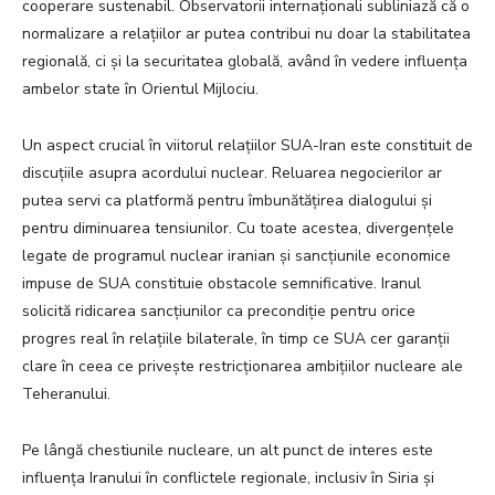
cooperare sustenabil. Observatorii internaționali subliniază că o
normalizare a relațiilor ar putea contribui nu doar la stabilitatea
regională, ci și la securitatea globală, având în vedere influența
ambelor state în Orientul Mijlociu.
Un aspect crucial în viitorul relațiilor SUA-Iran este constituit de
discuțiile asupra acordului nuclear. Reluarea negocierilor ar
putea servi ca platformă pentru îmbunătățirea dialogului și
pentru diminuarea tensiunilor. Cu toate acestea, divergențele
legate de programul nuclear iranian și sancțiunile economice
impuse de SUA constituie obstacole semnificative. Iranul
solicită ridicarea sancțiunilor ca precondiție pentru orice
progres real în relațiile bilaterale, în timp ce SUA cer garanții
clare în ceea ce privește restricționarea ambițiilor nucleare ale
Teheranului.
Pe lângă chestiunile nucleare, un alt punct de interes este
influența Iranului în conflictele regionale, inclusiv în Siria și