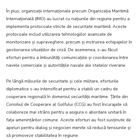
În plus, organizații internaționale precum Organizația Maritimă
Internațională (IMO) au lucrat cu națiunile din regiune pentru a
implementa protocoale stricte de securitate maritimă. Aceste
protocoale includ utilizarea tehnologiilor avansate de
monitorizare și supraveghere, precum și instruirea echipajelor în
gestionarea situațiilor de criză. De asemenea, s-au făcut
eforturi pentru a îmbunătăți comunicațiile și coordonarea între
navele comerciale și autoritățile navale ale statelor riverane.
Pe lângă măsurile de securitate și cele militare, eforturile
diplomatice s-au intensificat pentru a stabili un cadru de
cooperare regională în domeniul securității maritime. Țările din
Consiliul de Cooperare al Golfului (CCG) au fost încurajate să
colaboreze mai strâns pentru a asigura o abordare unitară în
fața amenințărilor comune. Aceste eforturi au fost susținute de
apeluri pentru dialog și negocieri menite să reducă tensiunile și
să promoveze stabilitatea în regiune.