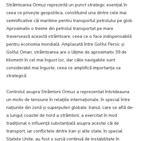
Strâmtoarea Ormuz reprezintă un punct strategic esențial în
ceea ce privește geopolitica, constituind una dintre cele mai
semnificative căi maritime pentru transportul petrolului pe glob.
Aproximativ o treime din petrolul transportat pe mare
traversează această strâmtoare, ceea ce o face indispensabilă
pentru economia mondială. Amplasată între Golful Persic și
Golful Oman, strâmtoarea are o lățime de aproximativ 39 de
kilometri în cel mai îngust loc, dar căile navigabile sunt
considerabil mai înguste, ceea ce amplifică importanța sa
strategică.
Controlul asupra Strâmtorii Ormuz a reprezentat întotdeauna
un motiv de tensiune în relațiile internaționale, în special între
națiunile din zonă și superputeri globale. Iranul, care se află de-
a lungul coastei de nord a strâmtorii, a exercitat în mod
tradițional o influență substanțială asupra acestei căi de
transport, iar conflictele dintre Iran și alte state, în special
Statele Unite, au fost o sursă continuă de instabilitate în