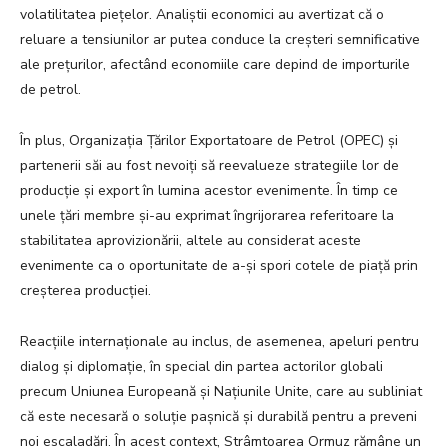
volatilitatea piețelor. Analiștii economici au avertizat că o
reluare a tensiunilor ar putea conduce la creșteri semnificative
ale prețurilor, afectând economiile care depind de importurile
de petrol.
În plus, Organizația Țărilor Exportatoare de Petrol (OPEC) și
partenerii săi au fost nevoiți să reevalueze strategiile lor de
producție și export în lumina acestor evenimente. În timp ce
unele țări membre și-au exprimat îngrijorarea referitoare la
stabilitatea aprovizionării, altele au considerat aceste
evenimente ca o oportunitate de a-și spori cotele de piață prin
creșterea producției.
Reacțiile internaționale au inclus, de asemenea, apeluri pentru
dialog și diplomație, în special din partea actorilor globali
precum Uniunea Europeană și Națiunile Unite, care au subliniat
că este necesară o soluție pașnică și durabilă pentru a preveni
noi escaladări. În acest context, Strâmtoarea Ormuz rămâne un