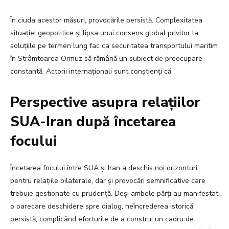
În ciuda acestor măsuri, provocările persistă. Complexitatea
situației geopolitice și lipsa unui consens global privitor la
soluțiile pe termen lung fac ca securitatea transportului maritim
în Strâmtoarea Ormuz să rămână un subiect de preocupare
constantă. Actorii internaționali sunt conștienți că
Perspective asupra relațiilor
SUA-Iran după încetarea
focului
Încetarea focului între SUA și Iran a deschis noi orizonturi
pentru relațiile bilaterale, dar și provocări semnificative care
trebuie gestionate cu prudență. Deși ambele părți au manifestat
o oarecare deschidere spre dialog, neîncrederea istorică
persistă, complicând eforturile de a construi un cadru de