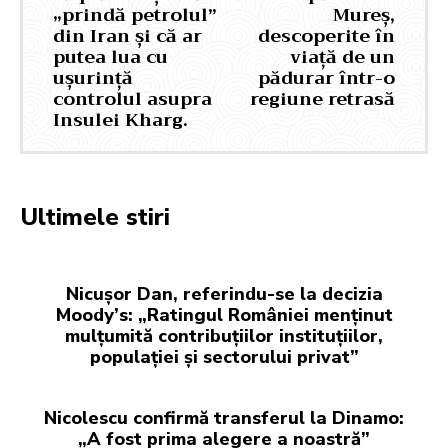
„prindă petrolul”
Mureș,
din Iran și că ar
descoperite în
putea lua cu
viaţă de un
ușurință
pădurar într-o
controlul asupra
regiune retrasă
Insulei Kharg.
Ultimele stiri
Nicușor Dan, referindu-se la decizia
Moody’s: „Ratingul României menținut
mulțumită contribuțiilor instituțiilor,
populației și sectorului privat”
Nicolescu confirmă transferul la Dinamo:
„A fost prima alegere a noastră”