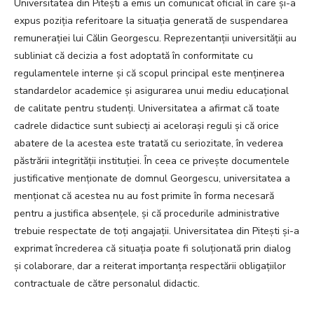
Universitatea din Pitești a emis un comunicat oficial în care și-a
expus poziția referitoare la situația generată de suspendarea
remunerației lui Călin Georgescu. Reprezentanții universității au
subliniat că decizia a fost adoptată în conformitate cu
regulamentele interne și că scopul principal este menținerea
standardelor academice și asigurarea unui mediu educațional
de calitate pentru studenți. Universitatea a afirmat că toate
cadrele didactice sunt subiecți ai acelorași reguli și că orice
abatere de la acestea este tratată cu seriozitate, în vederea
păstrării integrității instituției. În ceea ce privește documentele
justificative menționate de domnul Georgescu, universitatea a
menționat că acestea nu au fost primite în forma necesară
pentru a justifica absențele, și că procedurile administrative
trebuie respectate de toți angajații. Universitatea din Pitești și-a
exprimat încrederea că situația poate fi soluționată prin dialog
și colaborare, dar a reiterat importanța respectării obligațiilor
contractuale de către personalul didactic.