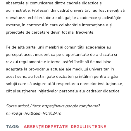
absențele și comunicarea dintre cadrele didactice și
administrație. Profesorii din cadrul universitatii au fost nevoiți să
reevalueze echilibrul dintre obligațiile academice și activitățile
externe, în contextul în care colaborările internaționale și
proiectele de cercetare devin tot mai frecvente.
Pe de altă parte, unii membri ai comunității academice au
perceput acest incident ca pe o oportunitate de a discuta și
revizui regulamentele interne, astfel încât să fie mai bine
adaptate la provocările actuale ale mediului universitar. În
acest sens, au fost inițiate dezbateri și întâlniri pentru a găsi
soluții care să asigure atât respectarea normelor instituționale,
cât și susținerea inițiativelor personale ale cadrelor didactice.
Sursa articol / foto: https://news.google.com/home?
hl=ro&gl=RO&ceid=RO%3Aro
TAGS:
ABSENȚE REPETATE
REGULI INTERNE