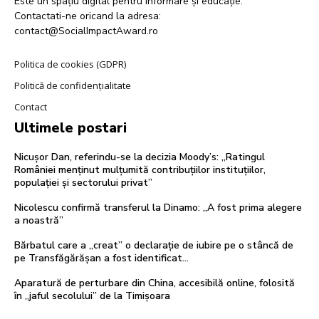
Este un spațiu digital pentru informare și educație.
Contactati-ne oricand la adresa:
contact@SocialImpactAward.ro
Politica de cookies (GDPR)
Politică de confidențialitate
Contact
Ultimele postari
Nicușor Dan, referindu-se la decizia Moody’s: „Ratingul
României menținut mulțumită contribuțiilor instituțiilor,
populației și sectorului privat”
Nicolescu confirmă transferul la Dinamo: „A fost prima alegere
a noastră”
Bărbatul care a „creat” o declarație de iubire pe o stâncă de
pe Transfăgărășan a fost identificat…
Aparatură de perturbare din China, accesibilă online, folosită
în „jaful secolului” de la Timișoara