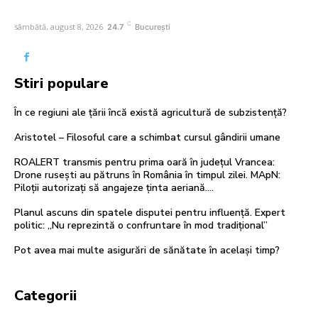
C
sâmbătă, august 8, 2026
24.7
București
Stiri populare
În ce regiuni ale țării încă există agricultură de subzistență?
Aristotel – Filosoful care a schimbat cursul gândirii umane
ROALERT transmis pentru prima oară în județul Vrancea:
Drone rusești au pătruns în România în timpul zilei. MApN:
Piloții autorizați să angajeze ținta aeriană....
Planul ascuns din spatele disputei pentru influență. Expert
politic: „Nu reprezintă o confruntare în mod tradițional”
Pot avea mai multe asigurări de sănătate în același timp?
Categorii