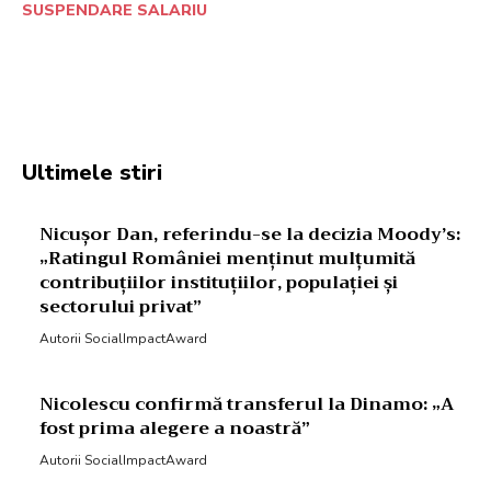
SUSPENDARE SALARIU
Facebook
Twitter
Pinterest
W
Ultimele stiri
Nicușor Dan, referindu-se la decizia Moody’s:
„Ratingul României menținut mulțumită
contribuțiilor instituțiilor, populației și
sectorului privat”
Autorii SocialImpactAward
Nicolescu confirmă transferul la Dinamo: „A
fost prima alegere a noastră”
Autorii SocialImpactAward