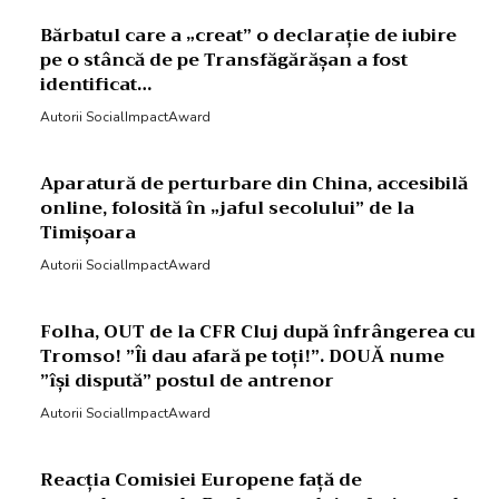
Bărbatul care a „creat” o declarație de iubire
pe o stâncă de pe Transfăgărășan a fost
identificat…
Autorii SocialImpactAward
Aparatură de perturbare din China, accesibilă
online, folosită în „jaful secolului” de la
Timișoara
Autorii SocialImpactAward
Folha, OUT de la CFR Cluj după înfrângerea cu
Tromso! ”Îi dau afară pe toți!”. DOUĂ nume
”își dispută” postul de antrenor
Autorii SocialImpactAward
Reacția Comisiei Europene față de