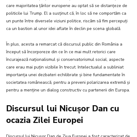
care majoritatea țărilor europene au optat să se distanțeze de
politicile lui Trump. El a susținut că, în loc să ne comportăm ca
un punte între diversele viziuni politice, riscăm să fim percepuți
ca un bastion al unor idei aflate în declin pe scena globală.
În plus, acesta a remarcat că discursul public din România a
început să încorporeze din ce în ce mai mult retorici care
încurajează naționalismul și conservatorismul social, aspecte
care erau mai puțin vizibile în trecut. Intelectualul a subliniat
importanța unei dezbateri echilibrate și bine fundamentate în
societatea românească, pentru a preveni polarizarea extremă și
pentru a menține un dialog constructiv cu partenerii din Europa.
Discursul lui Nicușor Dan cu
ocazia Zilei Europei
Discursul lui Nicușor Dan de Ziua Europei a fost caracterizat de