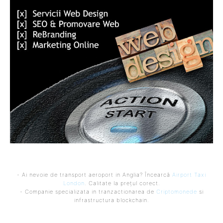
- Ai nevoie de transport aeroport in Anglia? Încearcă
Airport Taxi
London
. Calitate la prețul corect.
- Companie specializata in tranzactionarea de
Criptomonede
si
infrastructura blockchain.