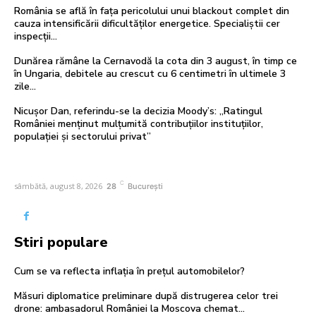
România se află în fața pericolului unui blackout complet din
cauza intensificării dificultăților energetice. Specialiștii cer
inspecții…
Dunărea rămâne la Cernavodă la cota din 3 august, în timp ce
în Ungaria, debitele au crescut cu 6 centimetri în ultimele 3
zile...
Nicușor Dan, referindu-se la decizia Moody’s: „Ratingul
României menținut mulțumită contribuțiilor instituțiilor,
populației și sectorului privat”
C
sâmbătă, august 8, 2026
28
București
Stiri populare
Cum se va reflecta inflația în prețul automobilelor?
Măsuri diplomatice preliminare după distrugerea celor trei
drone: ambasadorul României la Moscova chemat…