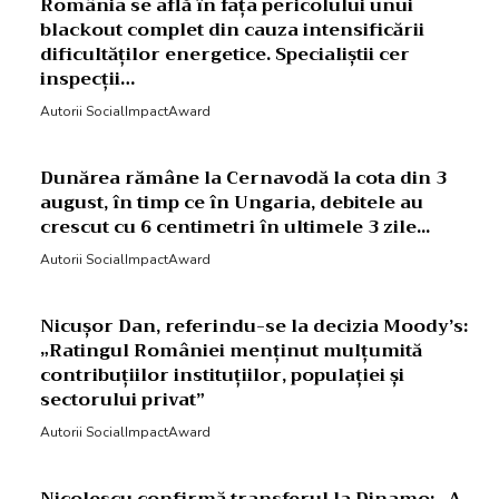
România se află în fața pericolului unui
blackout complet din cauza intensificării
dificultăților energetice. Specialiștii cer
inspecții…
Autorii SocialImpactAward
Dunărea rămâne la Cernavodă la cota din 3
august, în timp ce în Ungaria, debitele au
crescut cu 6 centimetri în ultimele 3 zile...
Autorii SocialImpactAward
Nicușor Dan, referindu-se la decizia Moody’s:
„Ratingul României menținut mulțumită
contribuțiilor instituțiilor, populației și
sectorului privat”
Autorii SocialImpactAward