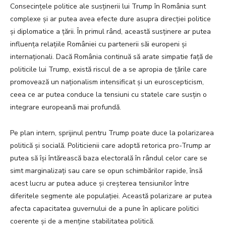
Consecințele politice ale susținerii lui Trump în România sunt
complexe și ar putea avea efecte dure asupra direcției politice
și diplomatice a țării. În primul rând, această susținere ar putea
influența relațiile României cu partenerii săi europeni și
internaționali. Dacă România continuă să arate simpatie față de
politicile lui Trump, există riscul de a se apropia de țările care
promovează un naționalism intensificat și un euroscepticism,
ceea ce ar putea conduce la tensiuni cu statele care susțin o
integrare europeană mai profundă.
Pe plan intern, sprijinul pentru Trump poate duce la polarizarea
politică și socială. Politicienii care adoptă retorica pro-Trump ar
putea să își întărească baza electorală în rândul celor care se
simt marginalizați sau care se opun schimbărilor rapide, însă
acest lucru ar putea aduce și creșterea tensiunilor între
diferitele segmente ale populației. Această polarizare ar putea
afecta capacitatea guvernului de a pune în aplicare politici
coerente și de a menține stabilitatea politică.