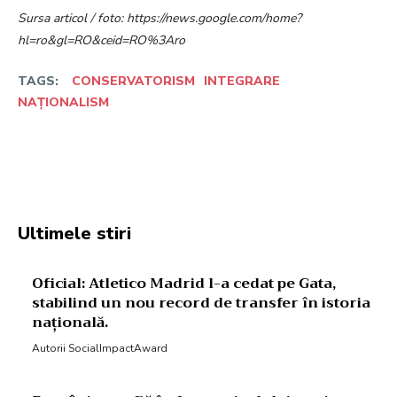
Sursa articol / foto: https://news.google.com/home?
hl=ro&gl=RO&ceid=RO%3Aro
TAGS:
CONSERVATORISM
INTEGRARE
NAȚIONALISM
Facebook
Twitter
Pinterest
W
Ultimele stiri
Oficial: Atletico Madrid l-a cedat pe Gata,
stabilind un nou record de transfer în istoria
națională.
Autorii SocialImpactAward