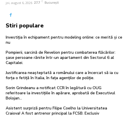
C
joi, august 6, 2026
27.7
București
Stiri populare
Investiția în echipament pentru modeling online: ce merită și ce
nu
Pompierii, sarcină de Revelion pentru combaterea flăcărilor:
șase persoane rănite într-un apartament din Sectorul 6 al
Capitalei.
Justificarea neașteptată a românului care a încercat să ia cu
forța o fetiță în Italia, în fața agenților de poliție.
Sorin Grindeanu a notificat CCR în legătură cu OUG
referitoare la investițiile în apărare, aprobată de Executivul
Bolojan…
Asistent surpriză pentru Filipe Coelho la Universitatea
Craiova! A fost antrenor principal la FCSB. Exclusiv