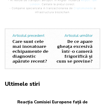
- Ai nevoie de transport aeroport in Anglia? Încearcă
Airport Taxi
London
. Calitate la prețul corect.
- Companie specializata in tranzactionarea de
Criptomonede
si
infrastructura blockchain.
Articolul precedent
Articolul următor
Care sunt cele
De ce apare
mai inovatoare
gheața excesivă
echipamente de
într-o cameră
diagnostic
frigorifică și
apărute recent?
cum se previne?
Ultimele stiri
Reacția Comisiei Europene față de