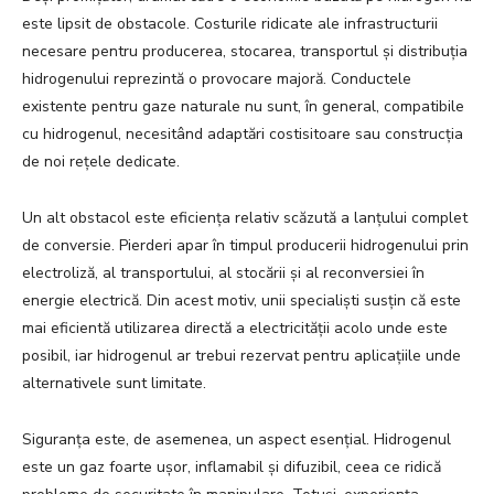
este lipsit de obstacole. Costurile ridicate ale infrastructurii
necesare pentru producerea, stocarea, transportul și distribuția
hidrogenului reprezintă o provocare majoră. Conductele
existente pentru gaze naturale nu sunt, în general, compatibile
cu hidrogenul, necesitând adaptări costisitoare sau construcția
de noi rețele dedicate.
Un alt obstacol este eficiența relativ scăzută a lanțului complet
de conversie. Pierderi apar în timpul producerii hidrogenului prin
electroliză, al transportului, al stocării și al reconversiei în
energie electrică. Din acest motiv, unii specialiști susțin că este
mai eficientă utilizarea directă a electricității acolo unde este
posibil, iar hidrogenul ar trebui rezervat pentru aplicațiile unde
alternativele sunt limitate.
Siguranța este, de asemenea, un aspect esențial. Hidrogenul
este un gaz foarte ușor, inflamabil și difuzibil, ceea ce ridică