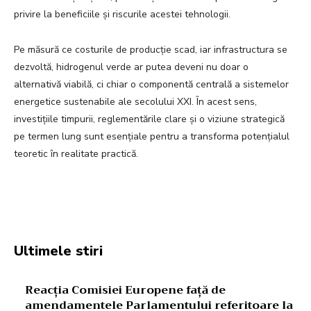
privire la beneficiile și riscurile acestei tehnologii.
Pe măsură ce costurile de producție scad, iar infrastructura se
dezvoltă, hidrogenul verde ar putea deveni nu doar o
alternativă viabilă, ci chiar o componentă centrală a sistemelor
energetice sustenabile ale secolului XXI. În acest sens,
investițiile timpurii, reglementările clare și o viziune strategică
pe termen lung sunt esențiale pentru a transforma potențialul
teoretic în realitate practică.
Facebook
Twitter
Pinterest
W
Ultimele stiri
Reacția Comisiei Europene față de
amendamentele Parlamentului referitoare la