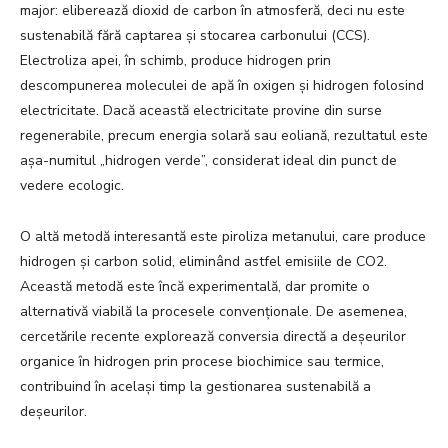
major: eliberează dioxid de carbon în atmosferă, deci nu este
sustenabilă fără captarea și stocarea carbonului (CCS).
Electroliza apei, în schimb, produce hidrogen prin
descompunerea moleculei de apă în oxigen și hidrogen folosind
electricitate. Dacă această electricitate provine din surse
regenerabile, precum energia solară sau eoliană, rezultatul este
așa-numitul „hidrogen verde”, considerat ideal din punct de
vedere ecologic.
O altă metodă interesantă este piroliza metanului, care produce
hidrogen și carbon solid, eliminând astfel emisiile de CO2.
Această metodă este încă experimentală, dar promite o
alternativă viabilă la procesele convenționale. De asemenea,
cercetările recente explorează conversia directă a deșeurilor
organice în hidrogen prin procese biochimice sau termice,
contribuind în același timp la gestionarea sustenabilă a
deșeurilor.