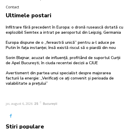
Contact
Ultimele postari
Infiltrare fără precedent în Europa: o dronă rusească dotată cu
explozibil Semtex a intrat pe aeroportul din Leipzig, Germania
Europa dispune de o „fereastră unică” pentru a-l aduce pe
Putin în fața instanței, însă există riscul să o piardă din nou
Sorin Blejnar, acuzat de influență, profitând de suportul Curții
de Apel București, în ciuda recentei decizii a CJUE
Avertisment din partea unui specialist despre majorarea
facturii la energie: „Verificați ce ați convenit și perioada de
valabilitate a prețului”
C
joi, august 6, 2026
25
București
Stiri populare