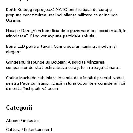
Keith Kellogg reproșează NATO pentru lipsa de curaj și
propune constituirea unei noi alianțe militare ce ar include
Ucraina.
Nicușor Dan: „Vom beneficia de o guvernare pro-occidentală, în
minoritate”. Când vor expune partidele soluția…
Benzi LED pentru tavan. Cum creezi un iluminat modern și
elegant
Grindeanu răspunde lui Bolojan: A solicita vânzarea
companiilor de stat echivalează cu a jefui întreaga cămară…
Corina Machado subliniază intenția de a împărți premiul Nobel
pentru Pace cu Trump: „Dacă în luna octombrie consideram că
îl merita, închipuiți-vă acum”
Categorii
Afaceri / industrii
Cultura / Entertainment