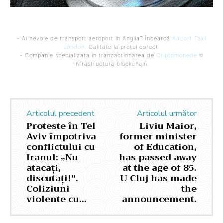
- Ai nevoie de transport aeroport in Anglia? Încearcă
Airport Taxi
London
. Calitate la prețul corect.
- Companie specializata in tranzactionarea de
Criptomonede
si
infrastructura blockchain.
Articolul precedent
Articolul următor
Proteste în Tel
Liviu Maior,
Aviv împotriva
former minister
conflictului cu
of Education,
Iranul: „Nu
has passed away
atacați,
at the age of 85.
discutați!”.
U Cluj has made
Coliziuni
the
violente cu…
announcement.