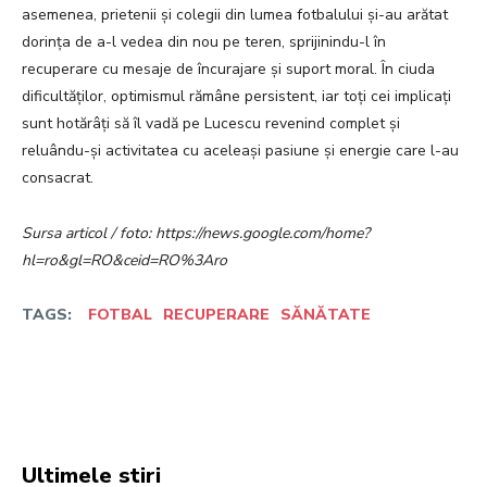
asemenea, prietenii și colegii din lumea fotbalului și-au arătat
dorința de a-l vedea din nou pe teren, sprijinindu-l în
recuperare cu mesaje de încurajare și suport moral. În ciuda
dificultăților, optimismul rămâne persistent, iar toți cei implicați
sunt hotărâți să îl vadă pe Lucescu revenind complet și
reluându-și activitatea cu aceleași pasiune și energie care l-au
consacrat.
Sursa articol / foto: https://news.google.com/home?
hl=ro&gl=RO&ceid=RO%3Aro
TAGS:
FOTBAL
RECUPERARE
SĂNĂTATE
Facebook
Twitter
Pinterest
W
Ultimele stiri