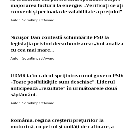
majorarea facturii la energie: „Verificați ce ați
convenit și perioada de valabilitate a prețului”
Autorii SocialImpactAward
Nicușor Dan contestă schimbările PSD la
legislația privind decarbonizarea: „Voi analiza
cu cea mai mare…
Autorii SocialImpactAward
UDMR ia în calcul sprijinirea unui guvern PSD:
„Toate posibilitățile sunt deschise”. Liderul
anticipează „rezultate” în următoarele două
săptămâni.
Autorii SocialImpactAward
România, regina creșterii prețurilor la
motorină, cu petrol și unități de rafinare, a