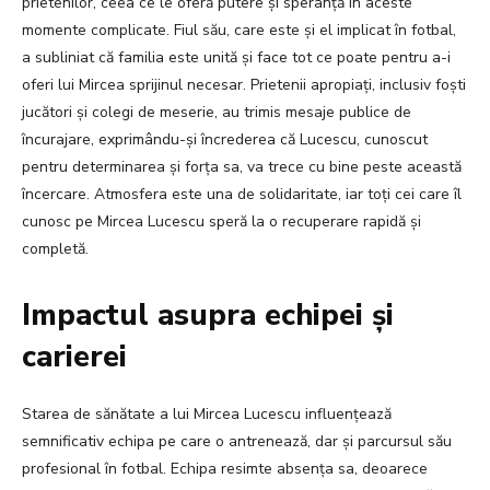
prietenilor, ceea ce le oferă putere și speranță în aceste
momente complicate. Fiul său, care este și el implicat în fotbal,
a subliniat că familia este unită și face tot ce poate pentru a-i
oferi lui Mircea sprijinul necesar. Prietenii apropiați, inclusiv foști
jucători și colegi de meserie, au trimis mesaje publice de
încurajare, exprimându-și încrederea că Lucescu, cunoscut
pentru determinarea și forța sa, va trece cu bine peste această
încercare. Atmosfera este una de solidaritate, iar toți cei care îl
cunosc pe Mircea Lucescu speră la o recuperare rapidă și
completă.
Impactul asupra echipei și
carierei
Starea de sănătate a lui Mircea Lucescu influențează
semnificativ echipa pe care o antrenează, dar și parcursul său
profesional în fotbal. Echipa resimte absența sa, deoarece