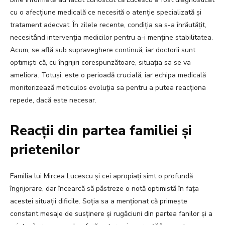
cu o afecțiune medicală ce necesită o atenție specializată și
tratament adecvat. În zilele recente, condiția sa s-a înrăutățit,
necesitând intervenția medicilor pentru a-i menține stabilitatea.
Acum, se află sub supraveghere continuă, iar doctorii sunt
optimiști că, cu îngrijiri corespunzătoare, situația sa se va
ameliora. Totuși, este o perioadă crucială, iar echipa medicală
monitorizează meticulos evoluția sa pentru a putea reacționa
repede, dacă este necesar.
Reacții din partea familiei și
prietenilor
Familia lui Mircea Lucescu și cei apropiați simt o profundă
îngrijorare, dar încearcă să păstreze o notă optimistă în fața
acestei situații dificile. Soția sa a menționat că primește
constant mesaje de susținere și rugăciuni din partea fanilor și a