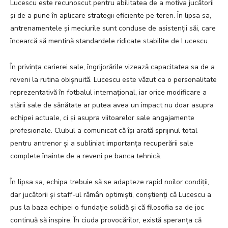
Lucescu este recunoscut pentru abilitatea de a motiva jucătorii
și de a pune în aplicare strategii eficiente pe teren. În lipsa sa,
antrenamentele și meciurile sunt conduse de asistenții săi, care
încearcă să mentină standardele ridicate stabilite de Lucescu.
În privința carierei sale, îngrijorările vizează capacitatea sa de a
reveni la rutina obișnuită. Lucescu este văzut ca o personalitate
reprezentativă în fotbalul internațional, iar orice modificare a
stării sale de sănătate ar putea avea un impact nu doar asupra
echipei actuale, ci și asupra viitoarelor sale angajamente
profesionale. Clubul a comunicat că își arată sprijinul total
pentru antrenor și a subliniat importanța recuperării sale
complete înainte de a reveni pe banca tehnică.
În lipsa sa, echipa trebuie să se adapteze rapid noilor condiții,
dar jucătorii și staff-ul rămân optimiști, conștienți că Lucescu a
pus la baza echipei o fundație solidă și că filosofia sa de joc
continuă să inspire. În ciuda provocărilor, există speranța că