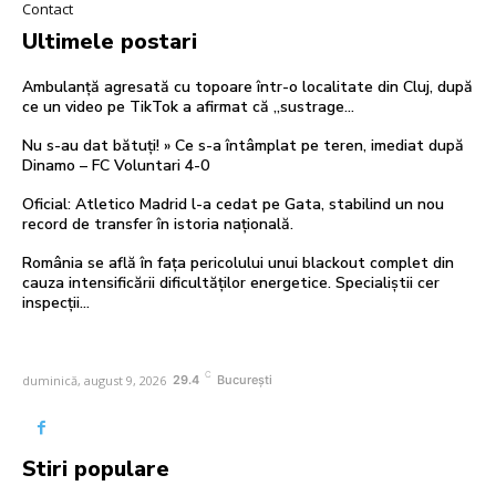
Contact
Ultimele postari
Ambulanță agresată cu topoare într-o localitate din Cluj, după
ce un video pe TikTok a afirmat că „sustrage…
Nu s-au dat bătuți! » Ce s-a întâmplat pe teren, imediat după
Dinamo – FC Voluntari 4-0
Oficial: Atletico Madrid l-a cedat pe Gata, stabilind un nou
record de transfer în istoria națională.
România se află în fața pericolului unui blackout complet din
cauza intensificării dificultăților energetice. Specialiștii cer
inspecții…
C
duminică, august 9, 2026
29.4
București
Stiri populare