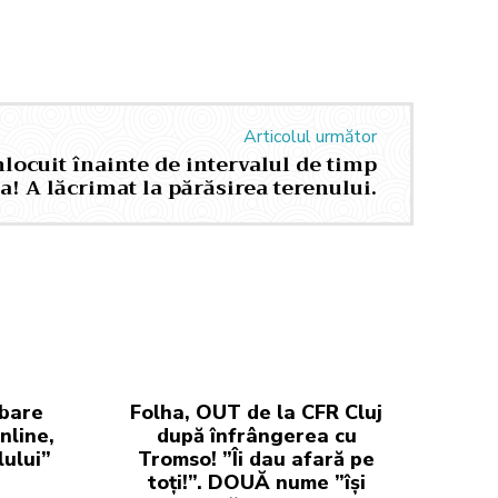
Articolul următor
nlocuit înainte de intervalul de timp
a! A lăcrimat la părăsirea terenului.
rbare
Folha, OUT de la CFR Cluj
nline,
după înfrângerea cu
lului”
Tromso! ”Îi dau afară pe
toți!”. DOUĂ nume ”își