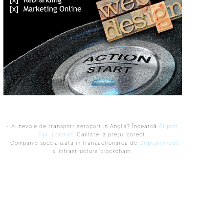
- Ai nevoie de transport aeroport in Anglia? Încearcă
Airport
Taxi London
. Calitate la prețul corect.
- Companie specializata in tranzactionarea de
Criptomonede
si infrastructura blockchain.