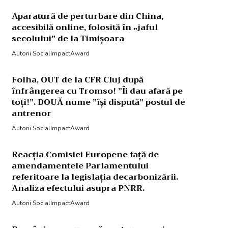
Aparatură de perturbare din China,
accesibilă online, folosită în „jaful
secolului” de la Timișoara
Autorii SocialImpactAward
Folha, OUT de la CFR Cluj după
înfrângerea cu Tromso! ”Îi dau afară pe
toți!”. DOUĂ nume ”își dispută” postul de
antrenor
Autorii SocialImpactAward
Reacția Comisiei Europene față de
amendamentele Parlamentului
referitoare la legislația decarbonizării.
Analiza efectului asupra PNRR.
Autorii SocialImpactAward