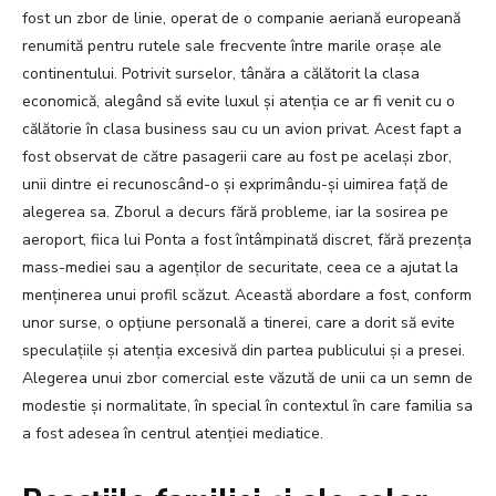
fost un zbor de linie, operat de o companie aeriană europeană
renumită pentru rutele sale frecvente între marile orașe ale
continentului. Potrivit surselor, tânăra a călătorit la clasa
economică, alegând să evite luxul și atenția ce ar fi venit cu o
călătorie în clasa business sau cu un avion privat. Acest fapt a
fost observat de către pasagerii care au fost pe același zbor,
unii dintre ei recunoscând-o și exprimându-și uimirea față de
alegerea sa. Zborul a decurs fără probleme, iar la sosirea pe
aeroport, fiica lui Ponta a fost întâmpinată discret, fără prezența
mass-mediei sau a agenților de securitate, ceea ce a ajutat la
menținerea unui profil scăzut. Această abordare a fost, conform
unor surse, o opțiune personală a tinerei, care a dorit să evite
speculațiile și atenția excesivă din partea publicului și a presei.
Alegerea unui zbor comercial este văzută de unii ca un semn de
modestie și normalitate, în special în contextul în care familia sa
a fost adesea în centrul atenției mediatice.