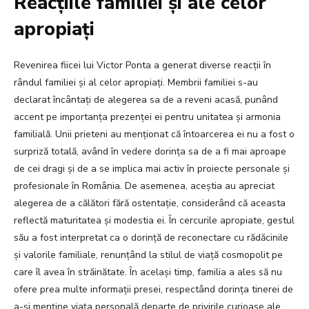
Reacțiile familiei și ale celor
apropiați
Revenirea fiicei lui Victor Ponta a generat diverse reacții în
rândul familiei și al celor apropiați. Membrii familiei s-au
declarat încântați de alegerea sa de a reveni acasă, punând
accent pe importanța prezenței ei pentru unitatea și armonia
familială. Unii prieteni au menționat că întoarcerea ei nu a fost o
surpriză totală, având în vedere dorința sa de a fi mai aproape
de cei dragi și de a se implica mai activ în proiecte personale și
profesionale în România. De asemenea, aceștia au apreciat
alegerea de a călători fără ostentație, considerând că aceasta
reflectă maturitatea și modestia ei. În cercurile apropiate, gestul
său a fost interpretat ca o dorință de reconectare cu rădăcinile
și valorile familiale, renunțând la stilul de viață cosmopolit pe
care îl avea în străinătate. În același timp, familia a ales să nu
ofere prea multe informații presei, respectând dorința tinerei de
a-și menține viața personală departe de privirile curioase ale