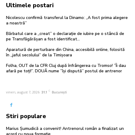
Ultimele postari
Nicolescu confirmă transferul la Dinamo: „A fost prima alegere
a noastră”
Bărbatul care a „creat” o declarație de iubire pe o stâncă de
pe Transfăgărășan a fost identificat…
Aparatură de perturbare din China, accesibilă online, folosită
în „jaful secolului” de la Timișoara
Folha, OUT de la CFR Cluj după înfrângerea cu Tromso! ”Îi dau
afară pe toți!”. DOUĂ nume ”își dispută” postul de antrenor
C
vineri, august 7, 2026
31.1
București
Stiri populare
Marius Șumudică a convenit! Antrenorul român a finalizat un
acord cu noua formație