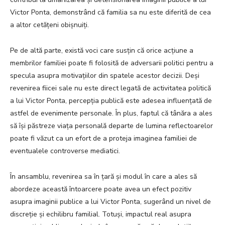
Victor Ponta, demonstrând că familia sa nu este diferită de cea
a altor cetățeni obișnuiți.
Pe de altă parte, există voci care susțin că orice acțiune a
membrilor familiei poate fi folosită de adversarii politici pentru a
specula asupra motivațiilor din spatele acestor decizii. Deși
revenirea fiicei sale nu este direct legată de activitatea politică
a lui Victor Ponta, percepția publică este adesea influențată de
astfel de evenimente personale. În plus, faptul că tânăra a ales
să își păstreze viața personală departe de lumina reflectoarelor
poate fi văzut ca un efort de a proteja imaginea familiei de
eventualele controverse mediatici.
În ansamblu, revenirea sa în țară și modul în care a ales să
abordeze această întoarcere poate avea un efect pozitiv
asupra imaginii publice a lui Victor Ponta, sugerând un nivel de
discreție și echilibru familial. Totuși, impactul real asupra