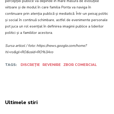
percepției publice va depinde în mare măsură de evoluțiile
viitoare și de modul în care familia Ponta va naviga în
continuare prin atenția publică și mediatică. Într-un peisaj politic
și social în continuă schimbare, astfel de evenimente personale
pot juca un rol esențial în definirea imaginii publice a liderilor
politici și a familiilor acestora.
Sursa articol / foto: https://news.google.com/home?
hl=ro&gl=RO&ceid=RO%3Aro
TAGS:
DISCREȚIE
REVENIRE
ZBOR COMERCIAL
Facebook
Twitter
Pinterest
W
Ultimele stiri