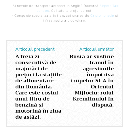
- Ai nevoie de transport aeroport in Anglia? Încearcă
Airport Taxi
London
. Calitate la prețul corect.
- Companie specializata in tranzactionarea de
Criptomonede
si
infrastructura blockchain.
Articolul precedent
Articolul următor
A treia zi
Rusia ar susține
consecutivă de
Iranul în
majorări de
agresiunile
prețuri la stațiile
împotriva
de alimentare
trupelor SUA în
din România.
Orientul
Care este costul
Mijlociu: rolul
unui litru de
Kremlinului în
benzină și
dispută.
motorină în ziua
de astăzi.