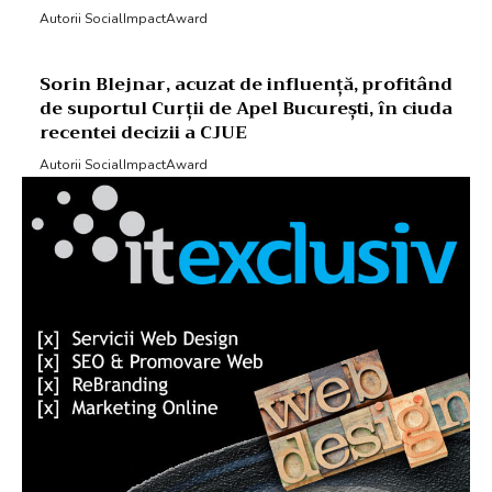
Autorii SocialImpactAward
Sorin Blejnar, acuzat de influență, profitând
de suportul Curții de Apel București, în ciuda
recentei decizii a CJUE
Autorii SocialImpactAward