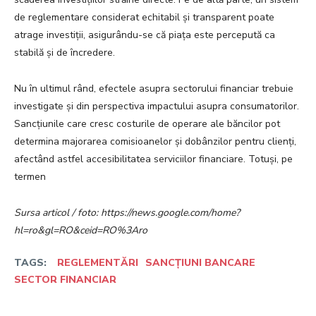
de reglementare considerat echitabil și transparent poate
atrage investiții, asigurându-se că piața este percepută ca
stabilă și de încredere.
Nu în ultimul rând, efectele asupra sectorului financiar trebuie
investigate și din perspectiva impactului asupra consumatorilor.
Sancțiunile care cresc costurile de operare ale băncilor pot
determina majorarea comisioanelor și dobânzilor pentru clienți,
afectând astfel accesibilitatea serviciilor financiare. Totuși, pe
termen
Sursa articol / foto: https://news.google.com/home?
hl=ro&gl=RO&ceid=RO%3Aro
TAGS:
REGLEMENTĂRI
SANCȚIUNI BANCARE
SECTOR FINANCIAR