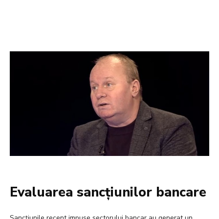
Evaluarea sancțiunilor bancare
Sancțiunile recent impuse sectorului bancar au generat un