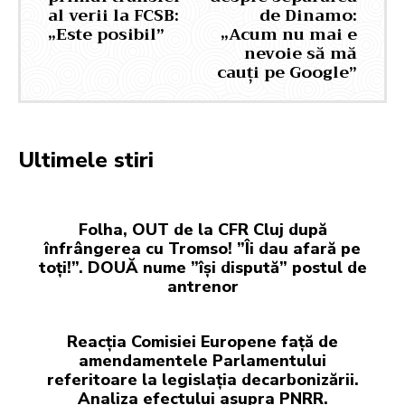
al verii la FCSB:
de Dinamo:
„Este posibil”
„Acum nu mai e
nevoie să mă
cauți pe Google”
Ultimele stiri
Folha, OUT de la CFR Cluj după
înfrângerea cu Tromso! ”Îi dau afară pe
toți!”. DOUĂ nume ”își dispută” postul de
antrenor
Reacția Comisiei Europene față de
amendamentele Parlamentului
referitoare la legislația decarbonizării.
Analiza efectului asupra PNRR.