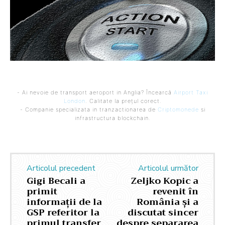
- Ai nevoie de transport aeroport in Anglia? Încearcă
Airport Taxi
London
. Calitate la prețul corect.
- Companie specializata in tranzactionarea de
Criptomonede
si
infrastructura blockchain.
Articolul precedent
Articolul următor
Gigi Becali a
Zeljko Kopic a
primit
revenit în
informații de la
România și a
GSP referitor la
discutat sincer
primul transfer
despre separarea