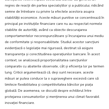
regres de reacții din partea specialiștilor și a publicului, ridicând
semne de întrebare cu privire la efectele acestora asupra
stabilității economice. Aceste măsuri punitive se concentrează în
principal pe instituțiile financiare care nu au respectat normele
stabilite de autorități, având ca obiectiv descurajarea
comportamentelor necorespunzătoare și încurajarea unui mediu
de conformitate și responsabilitate. Studiul acestor sancțiuni
evidențiază o legislație mai riguroasă, destinat să asigure
transparența și corectitudinea operațiunilor bancare. În acest
context, se analizează proporționalitatea sancțiunilor
comparativ cu abaterile observate, cât și eficiența lor pe termen
lung. Criticii argumentează că, deși sunt necesare, aceste
măsuri ar putea conduce la o supraveghere excesivă care să
limiteze flexibilitatea și competitivitatea băncilor pe piața
globală. De asemenea, se discută despre echilibrul între
protejarea consumatorilor și menținerea unui climat favorabil
inovației financiare.