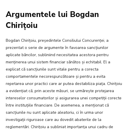
Argumentele lui Bogdan
Chirițoiu
Bogdan Chirițoiu, președintele Consiliului Concurenței, a
prezentat o serie de argumente în favoarea sancțiunilor
aplicate băncilor, subliniind necesitatea acestora pentru
menținerea unui sistem financiar sănătos și echitabil. El a
explicat că sancțiunile sunt vitale pentru a corecta
comportamentele necorespunzătoare și pentru a evita
repetarea unor practici care ar putea destabiliza piața. Chirițoiu
a evidențiat că, prin aceste măsuri, se urmărește protejarea
intereselor consumatorilor și asigurarea unei competiții corecte
între instituțiile financiare. De asemenea, a menționat că
sancțiunile nu sunt aplicate aleatoriu, ci în urma unor
investigații riguroase care au dovedit abaterile de la
reglementări. Chirițoiu a subliniat importanța unui cadru de