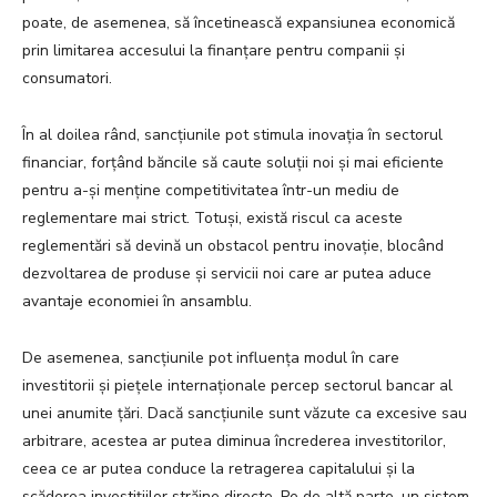
poate, de asemenea, să încetinească expansiunea economică
prin limitarea accesului la finanțare pentru companii și
consumatori.
În al doilea rând, sancțiunile pot stimula inovația în sectorul
financiar, forțând băncile să caute soluții noi și mai eficiente
pentru a-și menține competitivitatea într-un mediu de
reglementare mai strict. Totuși, există riscul ca aceste
reglementări să devină un obstacol pentru inovație, blocând
dezvoltarea de produse și servicii noi care ar putea aduce
avantaje economiei în ansamblu.
De asemenea, sancțiunile pot influența modul în care
investitorii și piețele internaționale percep sectorul bancar al
unei anumite țări. Dacă sancțiunile sunt văzute ca excesive sau
arbitrare, acestea ar putea diminua încrederea investitorilor,
ceea ce ar putea conduce la retragerea capitalului și la
scăderea investițiilor străine directe. Pe de altă parte, un sistem