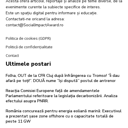
Acesta oferă articole, reportaje și analize pe teme diverse, de la
evenimente curente la subiecte specifice de interes.
Este un spațiu digital pentru informare și educație.
Contactati-ne oricand la adresa:
contact@SocialImpactAward.ro
Politica de cookies (GDPR)
Politică de confidențialitate
Contact
Ultimele postari
Folha, OUT de la CFR Cluj după înfrângerea cu Tromso! ”Îi dau
afară pe toți!”. DOUĂ nume ”își dispută” postul de antrenor
Reacția Comisiei Europene față de amendamentele
Parlamentului referitoare la legislația decarbonizării. Analiza
efectului asupra PNRR.
România concurează pentru energia eoliană marină: Executivul
a prezentat șase zone offshore cu o capacitate totală de
peste 11 GW