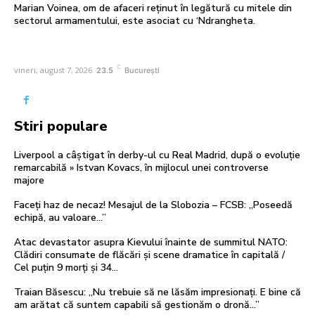
Marian Voinea, om de afaceri reținut în legătură cu mitele din
sectorul armamentului, este asociat cu ‘Ndrangheta.
C
vineri, august 7, 2026
23.5
București
Stiri populare
Liverpool a câștigat în derby-ul cu Real Madrid, după o evoluție
remarcabilă » Istvan Kovacs, în mijlocul unei controverse
majore
Faceți haz de necaz! Mesajul de la Slobozia – FCSB: „Poseedă
echipă, au valoare…”
Atac devastator asupra Kievului înainte de summitul NATO:
Clădiri consumate de flăcări și scene dramatice în capitală /
Cel puțin 9 morți și 34...
Traian Băsescu: „Nu trebuie să ne lăsăm impresionați. E bine că
am arătat că suntem capabili să gestionăm o dronă…”