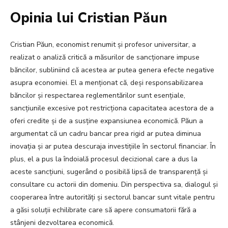
Opinia lui Cristian Păun
Cristian Păun, economist renumit și profesor universitar, a
realizat o analiză critică a măsurilor de sancționare impuse
băncilor, subliniind că acestea ar putea genera efecte negative
asupra economiei. El a menționat că, deși responsabilizarea
băncilor și respectarea reglementărilor sunt esențiale,
sancțiunile excesive pot restricționa capacitatea acestora de a
oferi credite și de a susține expansiunea economică. Păun a
argumentat că un cadru bancar prea rigid ar putea diminua
inovația și ar putea descuraja investițiile în sectorul financiar. În
plus, el a pus la îndoială procesul decizional care a dus la
aceste sancțiuni, sugerând o posibilă lipsă de transparență și
consultare cu actorii din domeniu. Din perspectiva sa, dialogul și
cooperarea între autorități și sectorul bancar sunt vitale pentru
a găsi soluții echilibrate care să apere consumatorii fără a
stânjeni dezvoltarea economică.