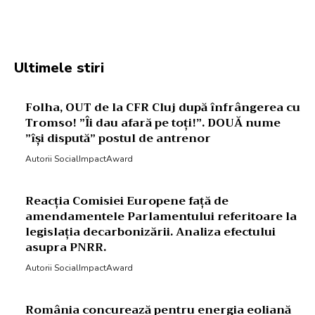
Facebook
Twitter
Pinterest
W
Ultimele stiri
Folha, OUT de la CFR Cluj după înfrângerea cu
Tromso! ”Îi dau afară pe toți!”. DOUĂ nume
”își dispută” postul de antrenor
Autorii SocialImpactAward
Reacția Comisiei Europene față de
amendamentele Parlamentului referitoare la
legislația decarbonizării. Analiza efectului
asupra PNRR.
Autorii SocialImpactAward
România concurează pentru energia eoliană