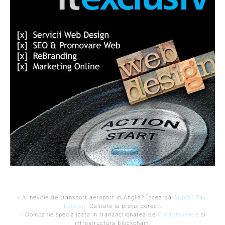
- Ai nevoie de transport aeroport in Anglia? Încearcă
Airport Taxi
London
. Calitate la prețul corect.
- Companie specializata in tranzactionarea de
Criptomonede
si
infrastructura blockchain.