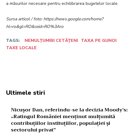
a măsurilor necesare pentru echilibrarea bugetelor locale.
Sursa articol / foto: https://news.google.com/home?
hl=ro&gl=RO&ceid=RO%3Aro
TAGS:
NEMULȚUMIRI CETĂȚENI
TAXA PE GUNOI
TAXE LOCALE
Facebook
Twitter
Pinterest
W
Ultimele stiri
Nicușor Dan, referindu-se la decizia Moody’s:
„Ratingul României menținut mulțumită
contribuțiilor instituțiilor, populației și
sectorului privat”