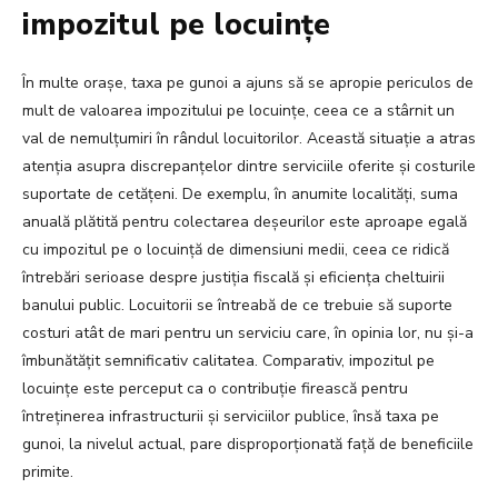
impozitul pe locuințe
În multe orașe, taxa pe gunoi a ajuns să se apropie periculos de
mult de valoarea impozitului pe locuințe, ceea ce a stârnit un
val de nemulțumiri în rândul locuitorilor. Această situație a atras
atenția asupra discrepanțelor dintre serviciile oferite și costurile
suportate de cetățeni. De exemplu, în anumite localități, suma
anuală plătită pentru colectarea deșeurilor este aproape egală
cu impozitul pe o locuință de dimensiuni medii, ceea ce ridică
întrebări serioase despre justiția fiscală și eficiența cheltuirii
banului public. Locuitorii se întreabă de ce trebuie să suporte
costuri atât de mari pentru un serviciu care, în opinia lor, nu și-a
îmbunătățit semnificativ calitatea. Comparativ, impozitul pe
locuințe este perceput ca o contribuție firească pentru
întreținerea infrastructurii și serviciilor publice, însă taxa pe
gunoi, la nivelul actual, pare disproporționată față de beneficiile
primite.