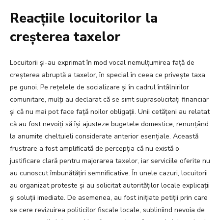
Reacțiile locuitorilor la
creșterea taxelor
Locuitorii și-au exprimat în mod vocal nemulțumirea față de
creșterea abruptă a taxelor, în special în ceea ce privește taxa
pe gunoi. Pe rețelele de socializare și în cadrul întâlnirilor
comunitare, mulți au declarat că se simt suprasolicitați financiar
și că nu mai pot face față noilor obligații. Unii cetățeni au relatat
că au fost nevoiți să își ajusteze bugetele domestice, renunțând
la anumite cheltuieli considerate anterior esențiale. Această
frustrare a fost amplificată de percepția că nu există o
justificare clară pentru majorarea taxelor, iar serviciile oferite nu
au cunoscut îmbunătățiri semnificative. În unele cazuri, locuitorii
au organizat proteste și au solicitat autorităților locale explicații
și soluții imediate. De asemenea, au fost inițiate petiții prin care
se cere revizuirea politicilor fiscale locale, subliniind nevoia de