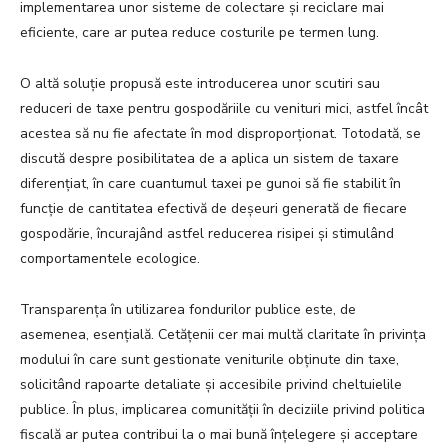
implementarea unor sisteme de colectare și reciclare mai
eficiente, care ar putea reduce costurile pe termen lung.
O altă soluție propusă este introducerea unor scutiri sau
reduceri de taxe pentru gospodăriile cu venituri mici, astfel încât
acestea să nu fie afectate în mod disproporționat. Totodată, se
discută despre posibilitatea de a aplica un sistem de taxare
diferențiat, în care cuantumul taxei pe gunoi să fie stabilit în
funcție de cantitatea efectivă de deșeuri generată de fiecare
gospodărie, încurajând astfel reducerea risipei și stimulând
comportamentele ecologice.
Transparența în utilizarea fondurilor publice este, de
asemenea, esențială. Cetățenii cer mai multă claritate în privința
modului în care sunt gestionate veniturile obținute din taxe,
solicitând rapoarte detaliate și accesibile privind cheltuielile
publice. În plus, implicarea comunității în deciziile privind politica
fiscală ar putea contribui la o mai bună înțelegere și acceptare