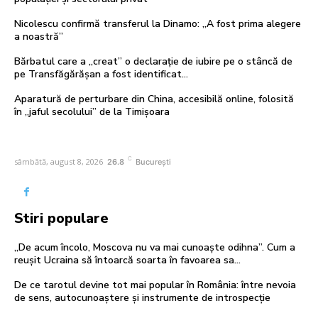
Nicolescu confirmă transferul la Dinamo: „A fost prima alegere
a noastră”
Bărbatul care a „creat” o declarație de iubire pe o stâncă de
pe Transfăgărășan a fost identificat…
Aparatură de perturbare din China, accesibilă online, folosită
în „jaful secolului” de la Timișoara
C
sâmbătă, august 8, 2026
26.8
București
Stiri populare
„De acum încolo, Moscova nu va mai cunoaște odihna”. Cum a
reușit Ucraina să întoarcă soarta în favoarea sa…
De ce tarotul devine tot mai popular în România: între nevoia
de sens, autocunoaștere și instrumente de introspecție