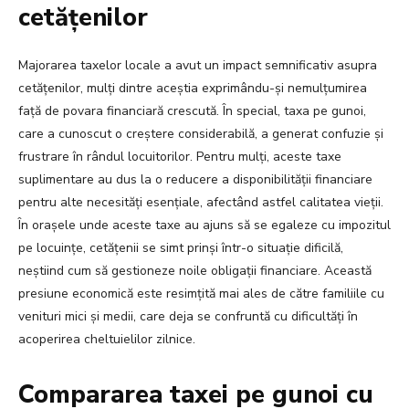
cetățenilor
Majorarea taxelor locale a avut un impact semnificativ asupra
cetățenilor, mulți dintre aceștia exprimându-și nemulțumirea
față de povara financiară crescută. În special, taxa pe gunoi,
care a cunoscut o creștere considerabilă, a generat confuzie și
frustrare în rândul locuitorilor. Pentru mulți, aceste taxe
suplimentare au dus la o reducere a disponibilității financiare
pentru alte necesități esențiale, afectând astfel calitatea vieții.
În orașele unde aceste taxe au ajuns să se egaleze cu impozitul
pe locuințe, cetățenii se simt prinși într-o situație dificilă,
neștiind cum să gestioneze noile obligații financiare. Această
presiune economică este resimțită mai ales de către familiile cu
venituri mici și medii, care deja se confruntă cu dificultăți în
acoperirea cheltuielilor zilnice.
Compararea taxei pe gunoi cu