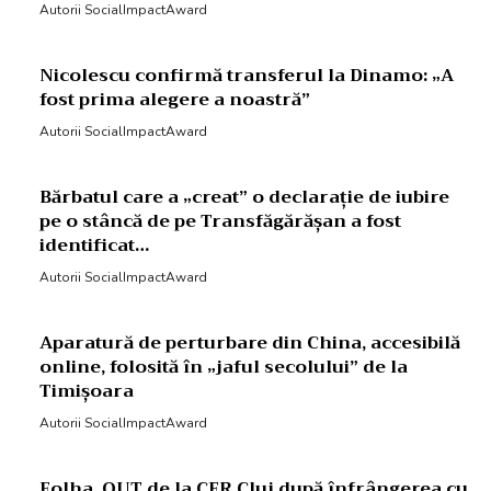
Autorii SocialImpactAward
Nicolescu confirmă transferul la Dinamo: „A
fost prima alegere a noastră”
Autorii SocialImpactAward
Bărbatul care a „creat” o declarație de iubire
pe o stâncă de pe Transfăgărășan a fost
identificat…
Autorii SocialImpactAward
Aparatură de perturbare din China, accesibilă
online, folosită în „jaful secolului” de la
Timișoara
Autorii SocialImpactAward
Folha, OUT de la CFR Cluj după înfrângerea cu