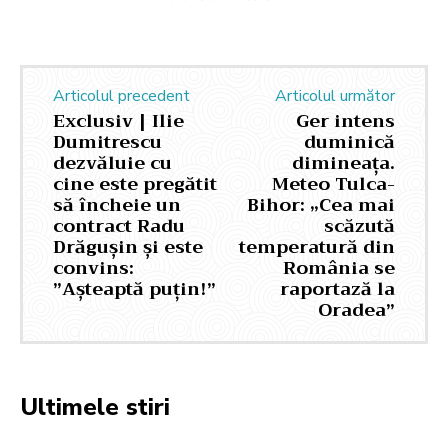
Articolul precedent
Articolul următor
Exclusiv | Ilie
Ger intens
Dumitrescu
duminică
dezvăluie cu
dimineața.
cine este pregătit
Meteo Tulca-
să încheie un
Bihor: „Cea mai
contract Radu
scăzută
Drăgușin și este
temperatură din
convins:
România se
”Așteaptă puțin!”
raportază la
Oradea”
Ultimele stiri