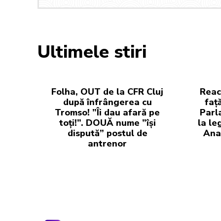
Ultimele stiri
Folha, OUT de la CFR Cluj
Reac
după înfrângerea cu
faț
Tromso! ”Îi dau afară pe
Parl
toți!”. DOUĂ nume ”își
la le
dispută” postul de
Anal
antrenor