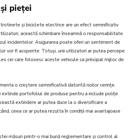
și pieței
rotinete și biciclete electrice are un efect semnificativ
u utilizatori, această schimbare înseamnă o responsabilitate
cazul incidentelor. Asigurarea poate oferi un sentiment de
r vor fi acoperite. Totuși, unii utilizatori ar putea percepe
les cei care folosesc aceste vehicule ca principal mijloc de
rimenta o creștere semnificativă datorită noilor cerințe.
i extinde portofoliul de produse pentru a include polițe
ceastă extindere ar putea duce la o diversificare a
scând, ceea ce ar putea rezulta în condiții mai avantajoase
estei măsuri printr-o mai bună reglementare și control al