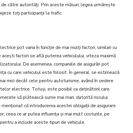
ile de către autorități. Prin aceste măsuri, legea urmărește
eze toți participanții la trafic.
ectrice pot varia în funcție de mai mulți factori, similari cu
re acești factori se află puterea vehiculului, viteza maximă
tilizatorului. De asemenea, companiile de asigurări pot
ența cu care vehiculul este folosit. În general, se estimează
 mai mici decât cele pentru autoturisme, având în vedere
elor electrice. Totuși, este posibil ca deținătorii care
merate să plătească sume mai mari, datorită riscului
 menționat că introducerea acestei obligații de asigurare
lor, ceea ce ar putea influența și mai mult costurile, pe
entru a include aceste tipuri de vehicule.