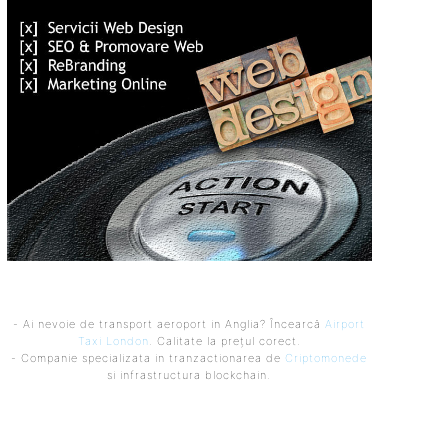
- Ai nevoie de transport aeroport in Anglia? Încearcă
Airport
Taxi London
. Calitate la prețul corect.
- Companie specializata in tranzactionarea de
Criptomonede
si infrastructura blockchain.