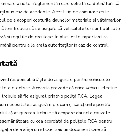
rmare a noilor reglementări care solicită ca deținătorii să
ților în caz de accidente. Acest tip de asigurare este
l de a acoperi costurile daunelor materiale și vătămărilor
orii trebuie să se asigure că vehiculele lor sunt utilizate
ză și regulile de circulație. În plus, este important ca
ână pentru a le arăta autorităților în caz de control.
ptată
ivind responsabilitățile de asigurare pentru vehiculele
cletele electrice. Aceasta prevede că orice vehicul electric
trebuie să fie asigurat printr-o poliță RCA. Legea
pun necesitatea asigurării, precum și sancțiunile pentru
tul că asigurarea trebuie să acopere daunele cauzate
ție asemănătoare cu cea acordată de polițele RCA pentru
igația de a afișa un sticker sau un document care să