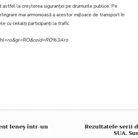
ind astfel la creșterea siguranței pe drumurile publice. Pe
integrare mai armonioasă a acestor mijloace de transport în
 cu ceilalți participanți la trafic.
ome?hl=ro&gl=RO&ceid=RO%3Aro
Pinterest
WhatsApp
nt leneș într-un
Rezultatele serii 
SUA. Sur