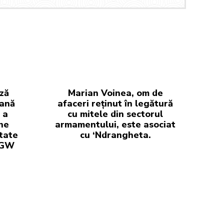
ză
Marian Voinea, om de
iană
afaceri reținut în legătură
 a
cu mitele din sectorul
ne
armamentului, este asociat
tate
cu ‘Ndrangheta.
 GW