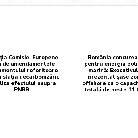
ția Comisiei Europene
România concurea
ă de amendamentele
pentru energia eol
amentului referitoare
marină: Executivul
gislația decarbonizării.
prezentat șase zo
iza efectului asupra
offshore cu o capaci
PNRR.
totală de peste 11