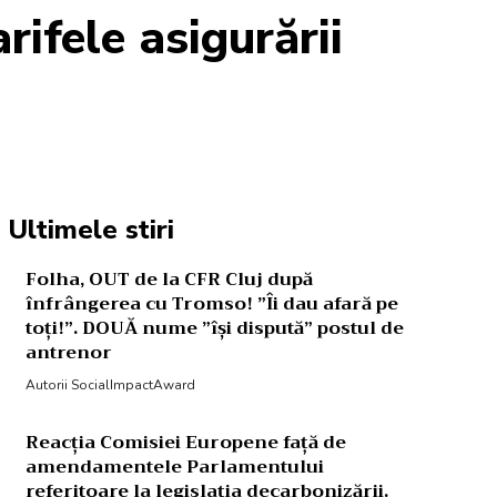
rifele asigurării
Acțiune
Ultimele stiri
Folha, OUT de la CFR Cluj după
înfrângerea cu Tromso! ”Îi dau afară pe
toți!”. DOUĂ nume ”își dispută” postul de
antrenor
Autorii SocialImpactAward
Reacția Comisiei Europene față de
amendamentele Parlamentului
referitoare la legislația decarbonizării.