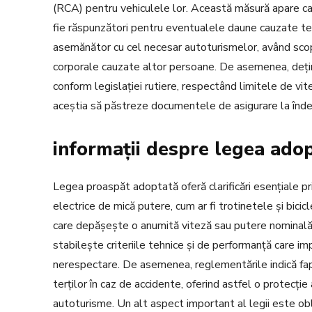
(RCA) pentru vehiculele lor. Această măsură apare ca u
fie răspunzători pentru eventualele daune cauzate ter
asemănător cu cel necesar autoturismelor, având scopu
corporale cauzate altor persoane. De asemenea, deținăt
conform legislației rutiere, respectând limitele de vite
aceștia să păstreze documentele de asigurare la îndem
informații despre legea ado
Legea proaspăt adoptată oferă clarificări esențiale pr
electrice de mică putere, cum ar fi trotinetele și bici
care depășește o anumită viteză sau putere nominală 
stabilește criteriile tehnice și de performanță care im
nerespectare. De asemenea, reglementările indică fap
terților în caz de accidente, oferind astfel o protec
autoturisme. Un alt aspect important al legii este obl