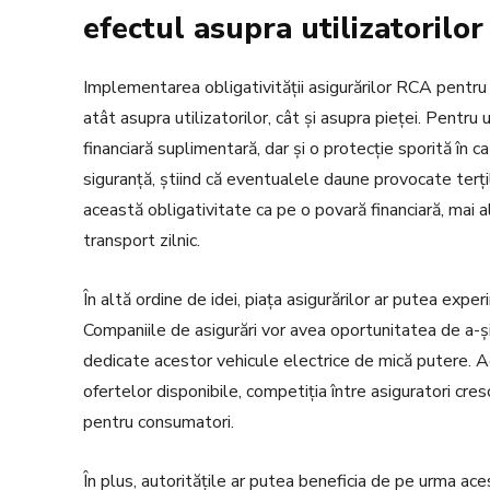
efectul asupra utilizatorilor 
Implementarea obligativității asigurărilor RCA pentru t
atât asupra utilizatorilor, cât și asupra pieței. Pentr
financiară suplimentară, dar și o protecție sporită în 
siguranță, știind că eventualele daune provocate terțilo
această obligativitate ca pe o povară financiară, mai a
transport zilnic.
În altă ordine de idei, piața asigurărilor ar putea expe
Companiile de asigurări vor avea oportunitatea de a-ș
dedicate acestor vehicule electrice de mică putere. A
ofertelor disponibile, competiția între asiguratori cre
pentru consumatori.
În plus, autoritățile ar putea beneficia de pe urma ac