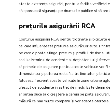
ateste existența asigurării, pentru a facilita verificăr
să sporească siguranța pe drumurile publice și să protej
prețurile asigurării RCA
Costurile asigurării RCA pentru trotinete și biciclete el
cei care influențează prețurile asigurărilor auto. Print
pe care o poate atinge, precum și profilul de risc al u
analiza istoricul de accidente al deținătorului și frecv
că primele de asigurare pentru aceste vehicule vor fi
dimensiunea și puterea redusă a trotinetelor și biciclet
folosesc frecvent aceste vehicule în zone urbane aglo
crescut de accidente în astfel de medii. Este demn de
ar putea duce la o creștere a cererii pe piața asigurări
măsură ce mai multe companii își vor adapta ofertele p