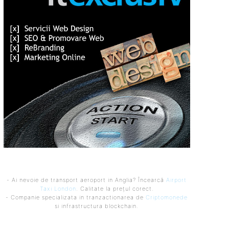
- Ai nevoie de transport aeroport in Anglia? Încearcă
Airport
Taxi London
. Calitate la prețul corect.
- Companie specializata in tranzactionarea de
Criptomonede
si infrastructura blockchain.