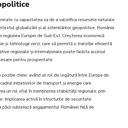
politice
elate cu capacitatea sa de a valorifica resursele naturale
textul globalizării și al schimbărilor geopolitice, România
l în regiunea Europei de Sud-Est. Creșterea economică
ație și tehnologii verzi, care să permită o tranziție eficientă
ative regionale și internaționale poate facilita accesul
ecesare pentru prosperitate.
 poziție cheie, având un rol de legătură între Europa de
 cadrul inițiativelor de transport și energie care
un rol vital în menținerea stabilității regionale, prin
e. Implicarea activă în structurile de securitate
 a păcii subliniază angajamentul României față de