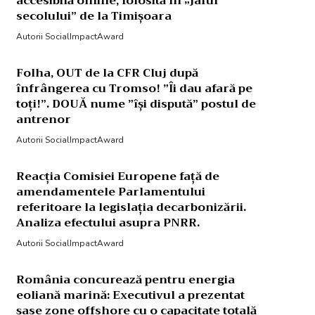
accesibilă online, folosită în „jaful
secolului” de la Timișoara
Autorii SocialImpactAward
Folha, OUT de la CFR Cluj după
înfrângerea cu Tromso! ”Îi dau afară pe
toți!”. DOUĂ nume ”își dispută” postul de
antrenor
Autorii SocialImpactAward
Reacția Comisiei Europene față de
amendamentele Parlamentului
referitoare la legislația decarbonizării.
Analiza efectului asupra PNRR.
Autorii SocialImpactAward
România concurează pentru energia
eoliană marină: Executivul a prezentat
șase zone offshore cu o capacitate totală