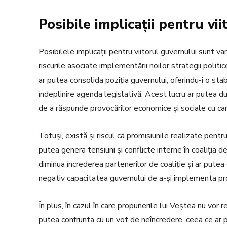
Posibile implicații pentru vi
Posibilele implicații pentru viitorul guvernului sunt va
riscurile asociate implementării noilor strategii politice
ar putea consolida poziția guvernului, oferindu-i o sta
îndeplinire agenda legislativă. Acest lucru ar putea du
de a răspunde provocărilor economice și sociale cu car
Totuși, există și riscul ca promisiunile realizate pentr
putea genera tensiuni și conflicte interne în coaliți
diminua încrederea partenerilor de coaliție și ar putea
negativ capacitatea guvernului de a-și implementa pr
În plus, în cazul în care propunerile lui Veștea nu vor 
putea confrunta cu un vot de neîncredere, ceea ce ar p