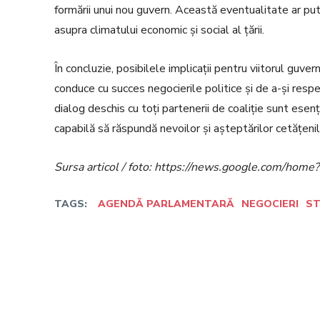
formării unui nou guvern. Această eventualitate ar pu
asupra climatului economic și social al țării.
În concluzie, posibilele implicații pentru viitorul guv
conduce cu succes negocierile politice și de a-și res
dialog deschis cu toți partenerii de coaliție sunt esenț
capabilă să răspundă nevoilor și așteptărilor cetățenil
Sursa articol / foto: https://news.google.com/h
TAGS:
AGENDĂ PARLAMENTARĂ
NEGOCIERI
ST
Facebook
Twitter
Acțiune