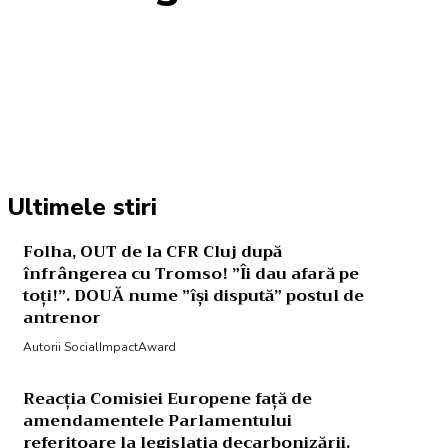
Acțiune
Ultimele stiri
Folha, OUT de la CFR Cluj după
înfrângerea cu Tromso! ”Îi dau afară pe
toți!”. DOUĂ nume ”își dispută” postul de
antrenor
Autorii SocialImpactAward
Reacția Comisiei Europene față de
amendamentele Parlamentului
referitoare la legislația decarbonizării.