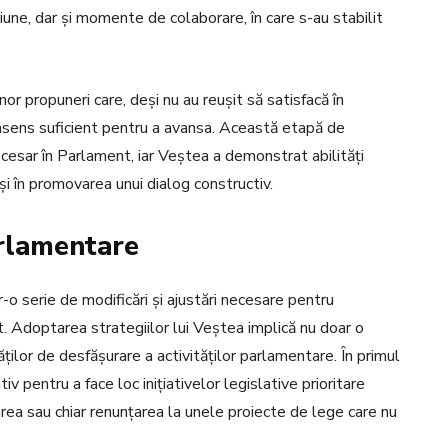
iune, dar și momente de colaborare, în care s-au stabilit
or propuneri care, deși nu au reușit să satisfacă în
consens suficient pentru a avansa. Această etapă de
ecesar în Parlament, iar Veștea a demonstrat abilități
i în promovarea unui dialog constructiv.
arlamentare
-o serie de modificări și ajustări necesare pentru
nt. Adoptarea strategiilor lui Veștea implică nu doar o
tăților de desfășurare a activităților parlamentare. În primul
iv pentru a face loc inițiativelor legislative prioritare
rea sau chiar renunțarea la unele proiecte de lege care nu