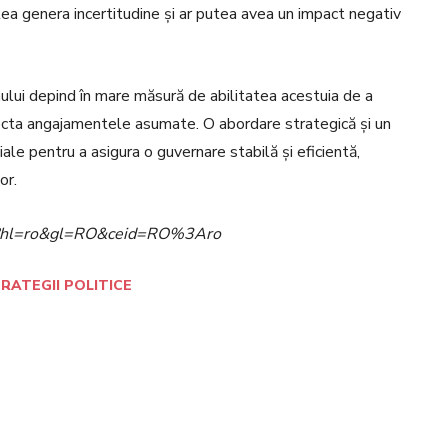
tea genera incertitudine și ar putea avea un impact negativ
ernului depind în mare măsură de abilitatea acestuia de a
pecta angajamentele asumate. O abordare strategică și un
iale pentru a asigura o guvernare stabilă și eficientă,
or.
ome?hl=ro&gl=RO&ceid=RO%3Aro
RATEGII POLITICE
Pinterest
WhatsApp