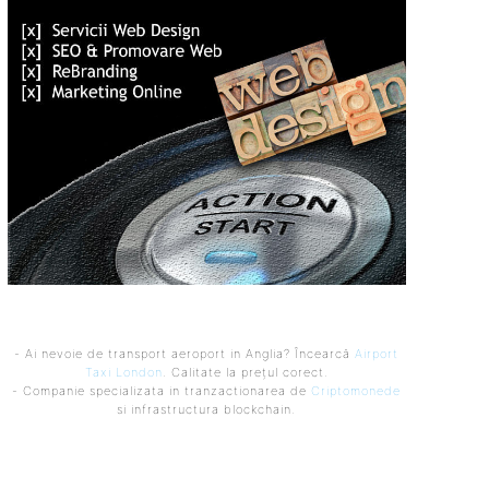
- Ai nevoie de transport aeroport in Anglia? Încearcă
Airport
Taxi London
. Calitate la prețul corect.
- Companie specializata in tranzactionarea de
Criptomonede
si infrastructura blockchain.