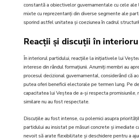
constantă a obiectivelor guvernamentale cu cele ale li
mixte cu reprezentanți din diverse segmente ale partid
sporind astfel unitatea și coeziunea în cadrul structuril
Reacții și discuții în interior
În interiorul partidului, reacțiile la inițiativele lui Veș
interese din rândul formațiunii. Anumiți membri au apr
procesul decizional guvernamental, considerând că acest 
putea oferi beneficii electorale pe termen lung. Pe de a
capacitatea lui Veștea de a-și respecta promisiunile,
similare nu au fost respectate.
Discuțiile au fost intense, cu polemici asupra priorități
partidului au insistat pe măsuri concrete și imediate c
nevoit să arate flexibilitate și deschidere pentru a a