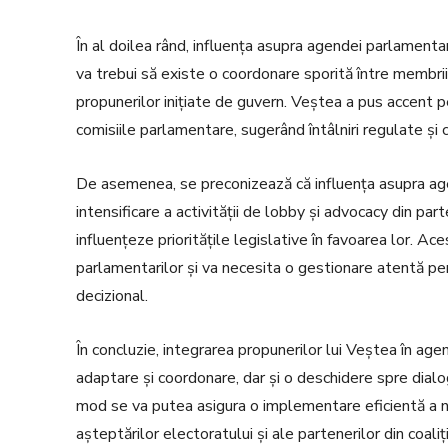
În al doilea rând, influența asupra agendei parlamentar
va trebui să existe o coordonare sporită între membrii
propunerilor inițiate de guvern. Veștea a pus accent p
comisiile parlamentare, sugerând întâlniri regulate și c
De asemenea, se preconizează că influența asupra age
intensificare a activității de lobby și advocacy din par
influențeze prioritățile legislative în favoarea lor. A
parlamentarilor și va necesita o gestionare atentă pen
decizional.
În concluzie, integrarea propunerilor lui Veștea în ag
adaptare și coordonare, dar și o deschidere spre dialo
mod se va putea asigura o implementare eficientă a n
așteptărilor electoratului și ale partenerilor din coaliț