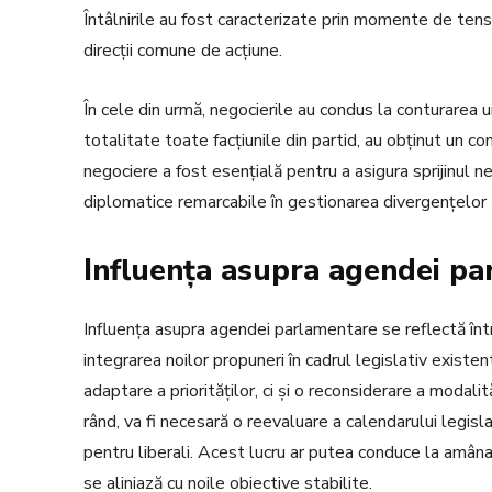
Întâlnirile au fost caracterizate prin momente de tens
direcții comune de acțiune.
În cele din urmă, negocierile au condus la conturarea un
totalitate toate facțiunile din partid, au obținut un 
negociere a fost esențială pentru a asigura sprijinul n
diplomatice remarcabile în gestionarea divergențelor ș
Influența asupra agendei p
Influența asupra agendei parlamentare se reflectă într
integrarea noilor propuneri în cadrul legislativ existe
adaptare a priorităților, ci și o reconsiderare a modali
rând, va fi necesară o reevaluare a calendarului legislat
pentru liberali. Acest lucru ar putea conduce la amâna
se aliniază cu noile obiective stabilite.