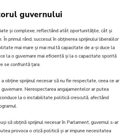
itorul guvernului
riate și complexe, reflectând atât oportunitățile, cât și
. În primul rând, succesul în obținerea sprijinului liberalilor
bilitate mai mare și mai multă capacitate de a-și duce la
ce la o guvernare mai eficientă și la o capacitate sporită
e se confruntă țara.
u a obține sprijinul necesar să nu fie respectate, ceea ce ar
a de guvernare. Nerespectarea angajamentelor ar putea
 conduce la o instabilitate politică crescută, afectând
ogramul.
reuși să obțină sprijinul necesar în Parlament, guvernul s-ar
utea provoca o criză politică și ar impune necesitatea