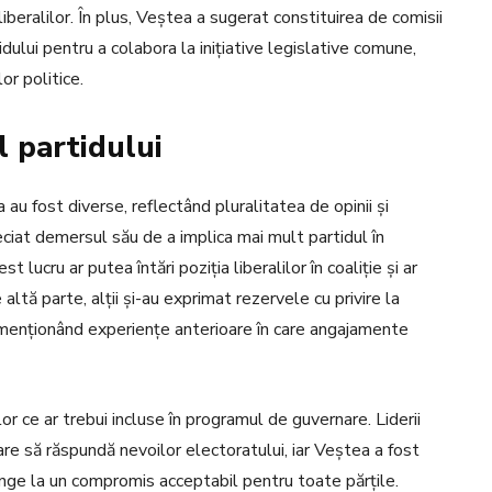
beralilor. În plus, Veștea a sugerat constituirea de comisii
ului pentru a colabora la inițiative legislative comune,
or politice.
ul partidului
tea au fost diverse, reflectând pluralitatea de opinii și
eciat demersul său de a implica mai mult partidul în
lucru ar putea întări poziția liberalilor în coaliție și ar
ltă parte, alții și-au exprimat rezervele cu privire la
 menționând experiențe anterioare în care angajamente
lor ce ar trebui incluse în programul de guvernare. Liderii
are să răspundă nevoilor electoratului, iar Veștea a fost
junge la un compromis acceptabil pentru toate părțile.