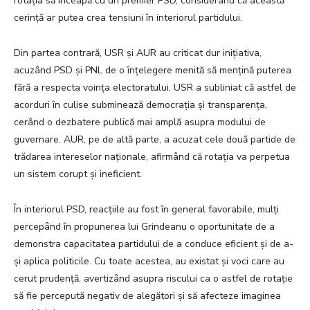
rotația să înceapă cu un premier PSD, considerând că această
cerință ar putea crea tensiuni în interiorul partidului.
Din partea contrară, USR și AUR au criticat dur inițiativa,
acuzând PSD și PNL de o înțelegere menită să mențină puterea
fără a respecta voința electoratului. USR a subliniat că astfel de
acorduri în culise subminează democrația și transparența,
cerând o dezbatere publică mai amplă asupra modului de
guvernare. AUR, pe de altă parte, a acuzat cele două partide de
trădarea intereselor naționale, afirmând că rotația va perpetua
un sistem corupt și ineficient.
În interiorul PSD, reacțiile au fost în general favorabile, mulți
percepând în propunerea lui Grindeanu o oportunitate de a
demonstra capacitatea partidului de a conduce eficient și de a-
și aplica politicile. Cu toate acestea, au existat și voci care au
cerut prudență, avertizând asupra riscului ca o astfel de rotație
să fie percepută negativ de alegători și să afecteze imaginea