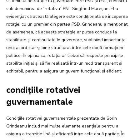
sistemului de rotație la guvernare între PSD și PNL, cunoscut
sub denumirea de ”rotativa” PNL-Siegfried Mureșan. El a
evidențiat că această alegere este condiționată de începerea
rotației cu un premier din partea PSD. Grindeanu a menționat,
de asemenea, că această strategie ar putea conduce la
stabilitate și continuitate în guvernare, subliniind importanța
unui acord clar și bine structurat între cele două formațiuni
politice. În opinia sa, rotația ar trebui să respecte principiile
stabilite inițial și să fie realizată într-un mod transparent și
echitabil, pentru a asigura un guvern funcțional și eficient.
condițiile rotativei
guvernamentale
Condițiile rotativei guvernamentale prezentate de Sorin
Grindeanu includ mai multe elemente esențiale pentru a
asigura o tranziție lină și eficientă între cele două partide. În