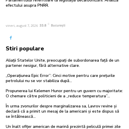
Parlamentului referitoare la legislația decarbonizării. Analiza
efectului asupra PNRR.
C
vineri, august 7, 2026
33.8
București
Stiri populare
Aliații Statelor Unite, preocupați de subordonarea față de un
partener nesigur, fără alternative clare.
„Operațiunea Epic Error”: Cinci motive pentru care prețurile
petrolului nu se vor stabiliza după…
Propunerea lui Kelemen Hunor pentru un guvern cu majoritate:
O chemare către politicieni de a „reduce temperatura”…
În urma zvonurilor despre marginalizarea sa, Lavrov revine și
declară că a primit un mesaj de la americani și este dispus să
se întâlnească...
Un înalt ofițer american de marină prezintă peliculă primei zile