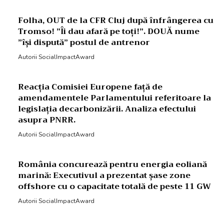
Folha, OUT de la CFR Cluj după înfrângerea cu
Tromso! ”Îi dau afară pe toți!”. DOUĂ nume
”își dispută” postul de antrenor
Autorii SocialImpactAward
Reacția Comisiei Europene față de
amendamentele Parlamentului referitoare la
legislația decarbonizării. Analiza efectului
asupra PNRR.
Autorii SocialImpactAward
România concurează pentru energia eoliană
marină: Executivul a prezentat șase zone
offshore cu o capacitate totală de peste 11 GW
Autorii SocialImpactAward