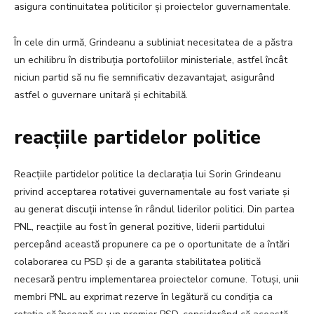
asigura continuitatea politicilor și proiectelor guvernamentale.
În cele din urmă, Grindeanu a subliniat necesitatea de a păstra
un echilibru în distribuția portofoliilor ministeriale, astfel încât
niciun partid să nu fie semnificativ dezavantajat, asigurând
astfel o guvernare unitară și echitabilă.
reacțiile partidelor politice
Reacțiile partidelor politice la declarația lui Sorin Grindeanu
privind acceptarea rotativei guvernamentale au fost variate și
au generat discuții intense în rândul liderilor politici. Din partea
PNL, reacțiile au fost în general pozitive, liderii partidului
percepând această propunere ca pe o oportunitate de a întări
colaborarea cu PSD și de a garanta stabilitatea politică
necesară pentru implementarea proiectelor comune. Totuși, unii
membri PNL au exprimat rezerve în legătură cu condiția ca