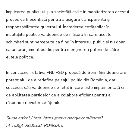
Implicarea publicului și a societății civile în monitorizarea acestui
proces va fi esențială pentru a asigura transparența și
responsabilitatea guvernului. Încrederea cetățenilor în
instituțiile politice va depinde de măsura în care aceste
schimbări sunt percepute ca fiind în interesul public și nu doar
ca un aranjament politic pentru menținerea puterii de către
elitele politice.
În concluzie, rotativa PNL-PSD propusă de Sorin Grindeanu are
potențialul de a redefine peisajul politic din România, dar
succesul său va depinde de felul în care este implementată și
de abilitatea partidelor de a colabora eficient pentru a
răspunde nevoilor cetățenilor.
Sursa articol / foto: https://news.google.com/home?
hl=ro&gl=RO&ceid=RO%3Aro