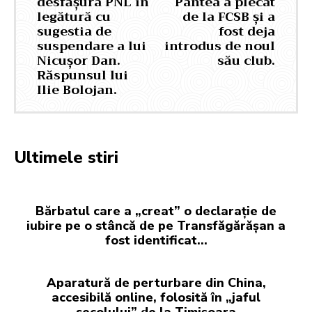
desfășura PNL în
Pantea a plecat
legătură cu
de la FCSB și a
sugestia de
fost deja
suspendare a lui
introdus de noul
Nicușor Dan.
său club.
Răspunsul lui
Ilie Bolojan.
Ultimele stiri
Bărbatul care a „creat” o declarație de
iubire pe o stâncă de pe Transfăgărășan a
fost identificat…
Aparatură de perturbare din China,
accesibilă online, folosită în „jaful