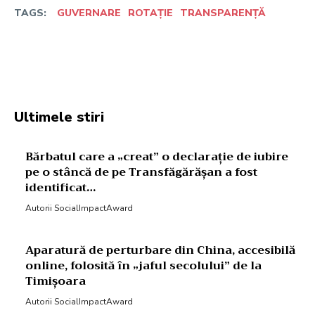
TAGS:
GUVERNARE
ROTAȚIE
TRANSPARENȚĂ
Facebook
Twitter
Pinterest
W
Ultimele stiri
Bărbatul care a „creat” o declarație de iubire
pe o stâncă de pe Transfăgărășan a fost
identificat…
Autorii SocialImpactAward
Aparatură de perturbare din China, accesibilă
online, folosită în „jaful secolului” de la
Timișoara
Autorii SocialImpactAward