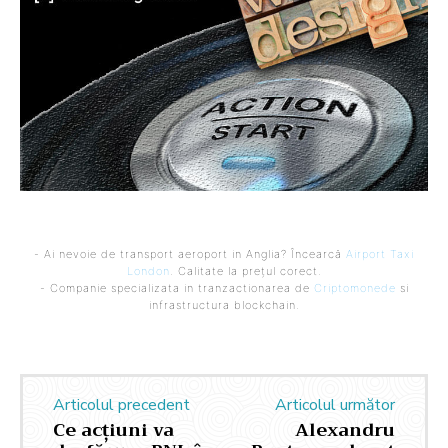
- Ai nevoie de transport aeroport in Anglia? Încearcă
Airport Taxi
London
. Calitate la prețul corect.
- Companie specializata in tranzactionarea de
Criptomonede
si
infrastructura blockchain.
Articolul precedent
Articolul următor
Ce acțiuni va
Alexandru