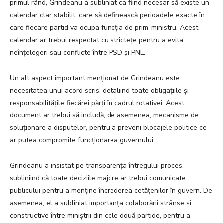
primul rând, Grindeanu a subliniat ca fiind necesar să existe un
calendar clar stabilit, care să definească perioadele exacte în
care fiecare partid va ocupa funcția de prim-ministru. Acest
calendar ar trebui respectat cu strictețe pentru a evita
neînțelegeri sau conflicte între PSD și PNL.
Un alt aspect important menționat de Grindeanu este
necesitatea unui acord scris, detaliind toate obligațiile și
responsabilitățile fiecărei părți în cadrul rotativei. Acest
document ar trebui să includă, de asemenea, mecanisme de
soluționare a disputelor, pentru a preveni blocajele politice ce
ar putea compromite funcționarea guvernului.
Grindeanu a insistat pe transparența întregului proces,
subliniind că toate deciziile majore ar trebui comunicate
publicului pentru a menține încrederea cetățenilor în guvern. De
asemenea, el a subliniat importanța colaborării strânse și
constructive între miniștrii din cele două partide, pentru a