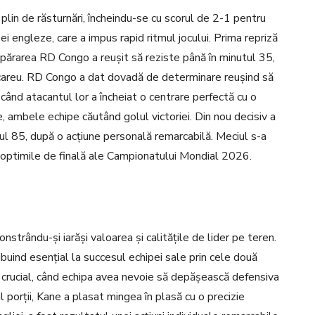
plin de răsturnări, încheindu-se cu scorul de 2-1 pentru
ei engleze, care a impus rapid ritmul jocului. Prima repriză
apărarea RD Congo a reușit să reziste până în minutul 35,
n careu. RD Congo a dat dovadă de determinare reușind să
când atacantul lor a încheiat o centrare perfectă cu o
ne, ambele echipe căutând golul victoriei. Din nou decisiv a
tul 85, după o acțiune personală remarcabilă. Meciul s-a
 în optimile de finală ale Campionatului Mondial 2026.
nstrându-și iarăși valoarea și calitățile de lider pe teren.
buind esențial la succesul echipei sale prin cele două
 crucial, când echipa avea nevoie să depășească defensiva
 porții, Kane a plasat mingea în plasă cu o precizie