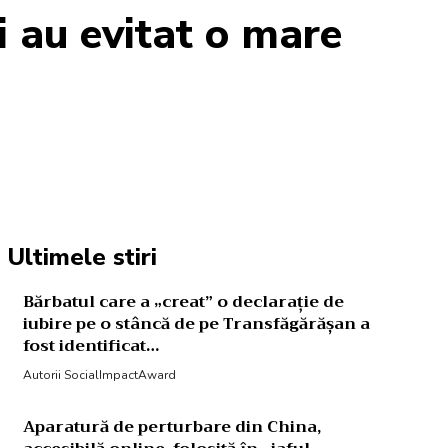
i au evitat o mare
Acțiune
Ultimele stiri
Bărbatul care a „creat” o declarație de
iubire pe o stâncă de pe Transfăgărășan a
fost identificat…
Autorii SocialImpactAward
Aparatură de perturbare din China,