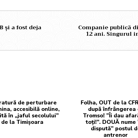
 și a fost deja
Companie publică din
12 ani. Singurul i
atură de perturbare
Folha, OUT de la CFR
hina, accesibilă online,
după înfrângerea 
ită în „jaful secolului”
Tromso! ”Îi dau afar
de la Timișoara
toți!”. DOUĂ nume ”
dispută” postul d
antrenor