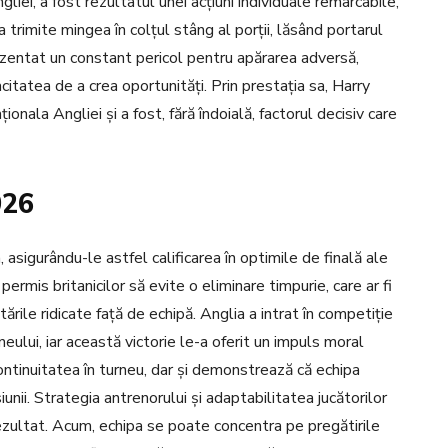
gliei, a fost rezultatul unei acțiuni individuale remarcabile,
a trimite mingea în colțul stâng al porții, lăsând portarul
rezentat un constant pericol pentru apărarea adversă,
citatea de a crea oportunități. Prin prestația sa, Harry
ionala Angliei și a fost, fără îndoială, factorul decisiv care
026
 asigurându-le astfel calificarea în optimile de finală ale
is britanicilor să evite o eliminare timpurie, care ar fi
rile ridicate față de echipă. Anglia a intrat în competiție
eului, iar această victorie le-a oferit un impuls moral
continuitatea în turneu, dar și demonstrează că echipa
nii. Strategia antrenorului și adaptabilitatea jucătorilor
ezultat. Acum, echipa se poate concentra pe pregătirile