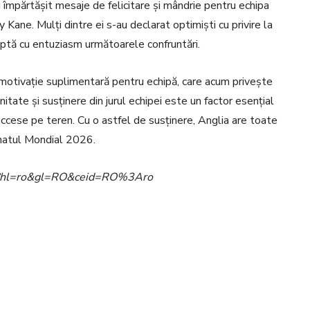
au împărtășit mesaje de felicitare și mândrie pentru echipa
 Kane. Mulți dintre ei s-au declarat optimiști cu privire la
aptă cu entuziasm următoarele confruntări.
 o motivație suplimentară pentru echipă, care acum privește
itate și susținere din jurul echipei este un factor esențial
succese pe teren. Cu o astfel de susținere, Anglia are toate
natul Mondial 2026.
ome?hl=ro&gl=RO&ceid=RO%3Aro
Pinterest
WhatsApp