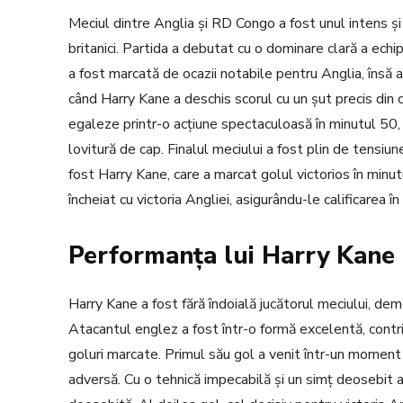
Meciul dintre Anglia și RD Congo a fost unul intens și 
britanici. Partida a debutat cu o dominare clară a echip
a fost marcată de ocazii notabile pentru Anglia, însă 
când Harry Kane a deschis scorul cu un șut precis di
egaleze printr-o acțiune spectaculoasă în minutul 50, 
lovitură de cap. Finalul meciului a fost plin de tensiu
fost Harry Kane, care a marcat golul victorios în minu
încheiat cu victoria Angliei, asigurându-le calificarea
Performanța lui Harry Kane
Harry Kane a fost fără îndoială jucătorul meciului, demo
Atacantul englez a fost într-o formă excelentă, contri
goluri marcate. Primul său gol a venit într-un moment
adversă. Cu o tehnică impecabilă și un simț deosebit al