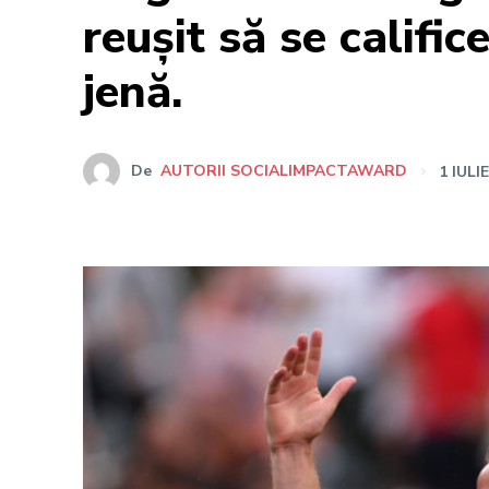
reușit să se califi
jenă.
De
AUTORII SOCIALIMPACTAWARD
1 IULI