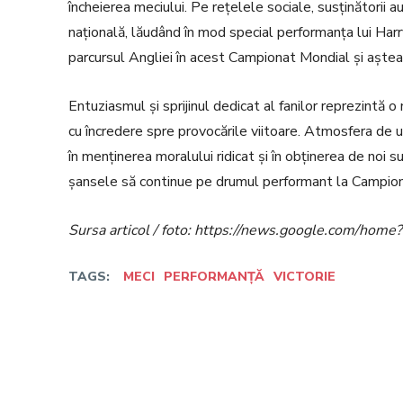
încheierea meciului. Pe rețelele sociale, susținătorii 
națională, lăudând în mod special performanța lui Harry
parcursul Angliei în acest Campionat Mondial și aște
Entuziasmul și sprijinul dedicat al fanilor reprezintă
cu încredere spre provocările viitoare. Atmosfera de un
în menținerea moralului ridicat și în obținerea de noi 
șansele să continue pe drumul performant la Campio
Sursa articol / foto: https://news.google.com/h
TAGS:
MECI
PERFORMANȚĂ
VICTORIE
Facebook
Twitter
Acțiune