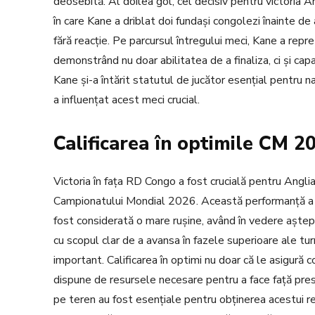
deosebită. Al doilea gol, cel decisiv pentru victoria An
în care Kane a driblat doi fundași congolezi înainte de 
fără reacție. Pe parcursul întregului meci, Kane a rep
demonstrând nu doar abilitatea de a finaliza, ci și capa
Kane și-a întărit statutul de jucător esențial pentru naț
a influențat acest meci crucial.
Calificarea în optimile CM 2
Victoria în fața RD Congo a fost crucială pentru Anglia,
Campionatului Mondial 2026. Această performanță a perm
fost considerată o mare rușine, având în vedere așteptă
cu scopul clar de a avansa în fazele superioare ale turn
important. Calificarea în optimi nu doar că le asigură 
dispune de resursele necesare pentru a face față presiu
pe teren au fost esențiale pentru obținerea acestui r