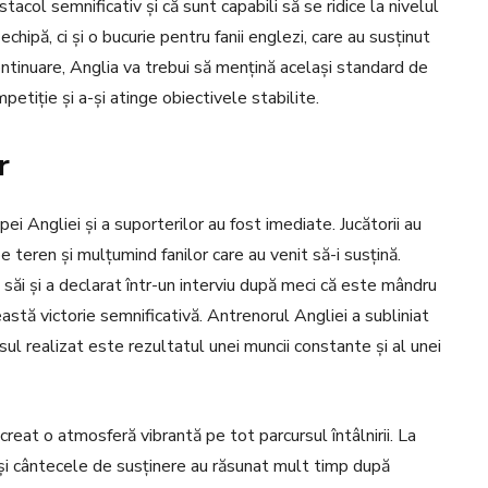
acol semnificativ și că sunt capabili să se ridice la nivelul
chipă, ci și o bucurie pentru fanii englezi, care au susținut
continuare, Anglia va trebui să mențină același standard de
petiție și a-și atinge obiectivele stabilite.
r
hipei Angliei și a suporterilor au fost imediate. Jucătorii au
e teren și mulțumind fanilor care au venit să-i susțină.
ii săi și a declarat într-un interviu după meci că este mândru
eastă victorie semnificativă. Antrenorul Angliei a subliniat
sul realizat este rezultatul unei muncii constante și al unei
 creat o atmosferă vibrantă pe tot parcursul întâlnirii. La
le și cântecele de susținere au răsunat mult timp după