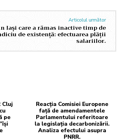
Articolul următor
 Iași care a rămas inactive timp de
ndiciu de existență: efectuarea plății
salariilor.
 Cluj
Reacția Comisiei Europene
cu
față de amendamentele
ă pe
Parlamentului referitoare
își
la legislația decarbonizării.
e
Analiza efectului asupra
PNRR.