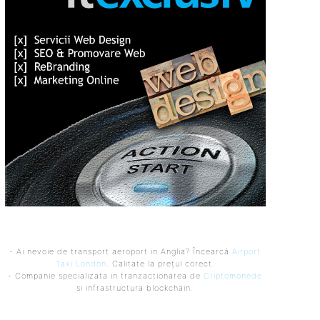
- Ai nevoie de transport aeroport in Anglia? Încearcă
Airport
Taxi London
. Calitate la prețul corect.
- Companie specializata in tranzactionarea de
Criptomonede
si infrastructura blockchain.