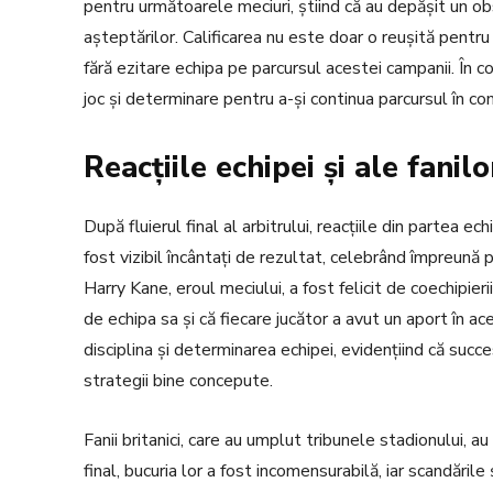
pentru următoarele meciuri, știind că au depășit un obst
așteptărilor. Calificarea nu este doar o reușită pentru e
fără ezitare echipa pe parcursul acestei campanii. În 
joc și determinare pentru a-și continua parcursul în com
Reacțiile echipei și ale fanilo
După fluierul final al arbitrului, reacțiile din partea ec
fost vizibil încântați de rezultat, celebrând împreună p
Harry Kane, eroul meciului, a fost felicit de coechipier
de echipa sa și că fiecare jucător a avut un aport în ac
disciplina și determinarea echipei, evidențiind că succe
strategii bine concepute.
Fanii britanici, care au umplut tribunele stadionului, au
final, bucuria lor a fost incomensurabilă, iar scandări