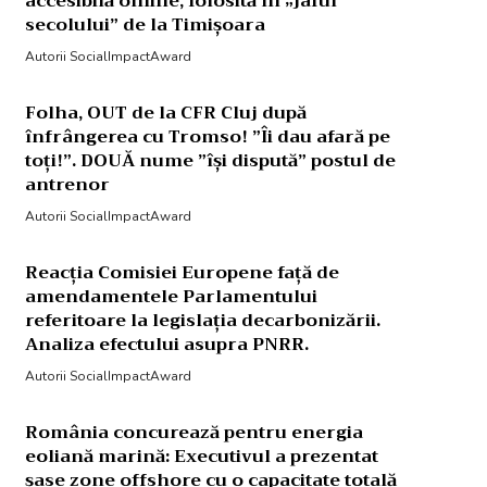
accesibilă online, folosită în „jaful
secolului” de la Timișoara
Autorii SocialImpactAward
Folha, OUT de la CFR Cluj după
înfrângerea cu Tromso! ”Îi dau afară pe
toți!”. DOUĂ nume ”își dispută” postul de
antrenor
Autorii SocialImpactAward
Reacția Comisiei Europene față de
amendamentele Parlamentului
referitoare la legislația decarbonizării.
Analiza efectului asupra PNRR.
Autorii SocialImpactAward
România concurează pentru energia
eoliană marină: Executivul a prezentat
șase zone offshore cu o capacitate totală