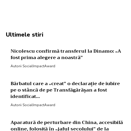
Facebook
Twitter
Pinterest
W
Ultimele stiri
Nicolescu confirmă transferul la Dinamo: „A
fost prima alegere a noastră”
Autorii SocialImpactAward
Bărbatul care a „creat” o declarație de iubire
pe o stâncă de pe Transfăgărășan a fost
identificat…
Autorii SocialImpactAward
Aparatură de perturbare din China, accesibilă
online, folosită în „jaful secolului” de la