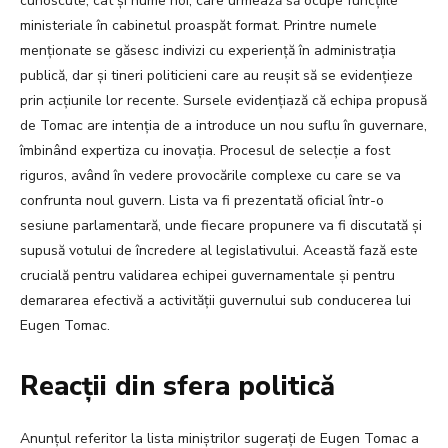
cunoscute, cât și nume noi, care urmează să ocupe funcțiile
ministeriale în cabinetul proaspăt format. Printre numele
menționate se găsesc indivizi cu experiență în administrația
publică, dar și tineri politicieni care au reușit să se evidențieze
prin acțiunile lor recente. Sursele evidențiază că echipa propusă
de Tomac are intenția de a introduce un nou suflu în guvernare,
îmbinând expertiza cu inovația. Procesul de selecție a fost
riguros, având în vedere provocările complexe cu care se va
confrunta noul guvern. Lista va fi prezentată oficial într-o
sesiune parlamentară, unde fiecare propunere va fi discutată și
supusă votului de încredere al legislativului. Această fază este
crucială pentru validarea echipei guvernamentale și pentru
demararea efectivă a activității guvernului sub conducerea lui
Eugen Tomac.
Reacții din sfera politică
Anunțul referitor la lista miniștrilor sugerați de Eugen Tomac a