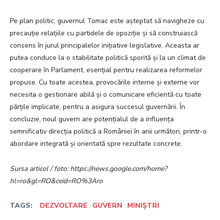
Pe plan politic, guvernul Tomac este așteptat să navigheze cu
precauție relațiile cu partidele de opoziție și să construiască
consens în jurul principalelor inițiative legislative. Aceasta ar
putea conduce la o stabilitate politică sporită și la un climat de
cooperare în Parlament, esențial pentru realizarea reformelor
propuse. Cu toate acestea, provocările interne și externe vor
necesita o gestionare abilă și o comunicare eficientă cu toate
părțile implicate, pentru a asigura succesul guvernării. În
concluzie, noul guvern are potențialul de a influența
semnificativ direcția politică a României în anii următori, printr-o
abordare integrată și orientată spre rezultate concrete.
Sursa articol / foto: https://news.google.com/home?
hl=ro&gl=RO&ceid=RO%3Aro
TAGS:
DEZVOLTARE
GUVERN
MINIȘTRI