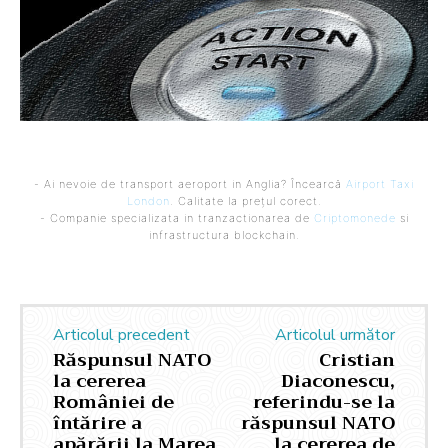
- Ai nevoie de transport aeroport in Anglia? Încearcă
Airport Taxi
London
. Calitate la prețul corect.
- Companie specializata in tranzactionarea de
Criptomonede
si
infrastructura blockchain.
Articolul precedent
Articolul următor
Răspunsul NATO
Cristian
la cererea
Diaconescu,
României de
referindu-se la
întărire a
răspunsul NATO
apărării la Marea
la cererea de