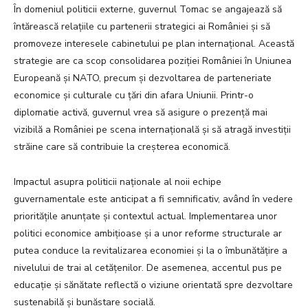
În domeniul politicii externe, guvernul Tomac se angajează să
întărească relațiile cu partenerii strategici ai României și să
promoveze interesele cabinetului pe plan internațional. Această
strategie are ca scop consolidarea poziției României în Uniunea
Europeană și NATO, precum și dezvoltarea de parteneriate
economice și culturale cu țări din afara Uniunii. Printr-o
diplomatie activă, guvernul vrea să asigure o prezență mai
vizibilă a României pe scena internațională și să atragă investiții
străine care să contribuie la creșterea economică.
Impactul asupra politicii naționale al noii echipe
guvernamentale este anticipat a fi semnificativ, având în vedere
prioritățile anunțate și contextul actual. Implementarea unor
politici economice ambițioase și a unor reforme structurale ar
putea conduce la revitalizarea economiei și la o îmbunătățire a
nivelului de trai al cetățenilor. De asemenea, accentul pus pe
educație și sănătate reflectă o viziune orientată spre dezvoltare
sustenabilă și bunăstare socială.