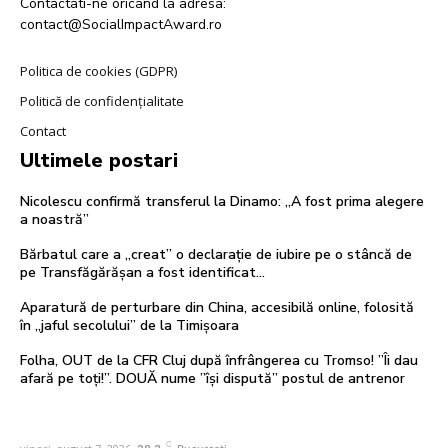
Contactati-ne oricand la adresa:
contact@SocialImpactAward.ro
Politica de cookies (GDPR)
Politică de confidențialitate
Contact
Ultimele postari
Nicolescu confirmă transferul la Dinamo: „A fost prima alegere
a noastră”
Bărbatul care a „creat” o declarație de iubire pe o stâncă de
pe Transfăgărășan a fost identificat…
Aparatură de perturbare din China, accesibilă online, folosită
în „jaful secolului” de la Timișoara
Folha, OUT de la CFR Cluj după înfrângerea cu Tromso! ”Îi dau
afară pe toți!”. DOUĂ nume ”își dispută” postul de antrenor
C