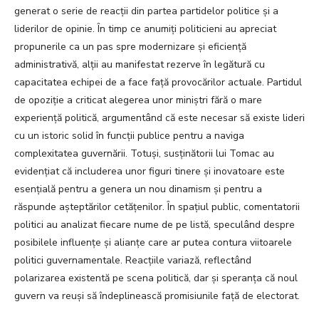
generat o serie de reacții din partea partidelor politice și a
liderilor de opinie. În timp ce anumiți politicieni au apreciat
propunerile ca un pas spre modernizare și eficiență
administrativă, alții au manifestat rezerve în legătură cu
capacitatea echipei de a face față provocărilor actuale. Partidul
de opoziție a criticat alegerea unor miniștri fără o mare
experiență politică, argumentând că este necesar să existe lideri
cu un istoric solid în funcții publice pentru a naviga
complexitatea guvernării. Totuși, susținătorii lui Tomac au
evidențiat că includerea unor figuri tinere și inovatoare este
esențială pentru a genera un nou dinamism și pentru a
răspunde așteptărilor cetățenilor. În spațiul public, comentatorii
politici au analizat fiecare nume de pe listă, speculând despre
posibilele influențe și alianțe care ar putea contura viitoarele
politici guvernamentale. Reacțiile variază, reflectând
polarizarea existentă pe scena politică, dar și speranța că noul
guvern va reuși să îndeplinească promisiunile față de electorat.