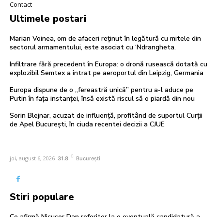
Contact
Ultimele postari
Marian Voinea, om de afaceri reținut în legătură cu mitele din
sectorul armamentului, este asociat cu ‘Ndrangheta.
Infiltrare fără precedent în Europa: o dronă rusească dotată cu
explozibil Semtex a intrat pe aeroportul din Leipzig, Germania
Europa dispune de o „fereastră unică” pentru a-l aduce pe
Putin în fața instanței, însă există riscul să o piardă din nou
Sorin Blejnar, acuzat de influență, profitând de suportul Curții
de Apel București, în ciuda recentei decizii a CJUE
C
joi, august 6, 2026
31.8
București
Stiri populare
Ce afirmă Nicușor Dan referitor la o eventuală candidatură a