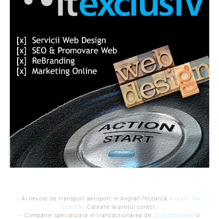
- Ai nevoie de transport aeroport in Anglia? Încearcă
Airport Taxi
London
. Calitate la prețul corect.
- Companie specializata in tranzactionarea de
Criptomonede
si