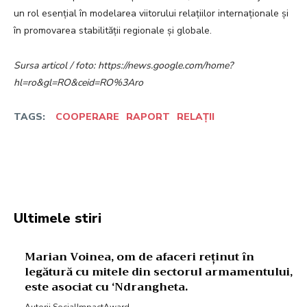
un rol esențial în modelarea viitorului relațiilor internaționale și
în promovarea stabilității regionale și globale.
Sursa articol / foto: https://news.google.com/home?
hl=ro&gl=RO&ceid=RO%3Aro
TAGS:
COOPERARE
RAPORT
RELAȚII
Facebook
Twitter
Pinterest
W
Ultimele stiri
Marian Voinea, om de afaceri reținut în
legătură cu mitele din sectorul armamentului,
este asociat cu ‘Ndrangheta.
Autorii SocialImpactAward