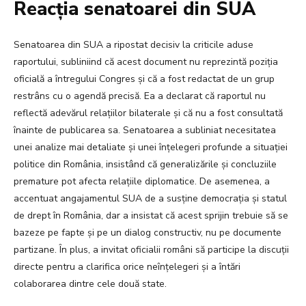
Reacția senatoarei din SUA
Senatoarea din SUA a ripostat decisiv la criticile aduse
raportului, subliniind că acest document nu reprezintă poziția
oficială a întregului Congres și că a fost redactat de un grup
restrâns cu o agendă precisă. Ea a declarat că raportul nu
reflectă adevărul relațiilor bilaterale și că nu a fost consultată
înainte de publicarea sa. Senatoarea a subliniat necesitatea
unei analize mai detaliate și unei înțelegeri profunde a situației
politice din România, insistând că generalizările și concluziile
premature pot afecta relațiile diplomatice. De asemenea, a
accentuat angajamentul SUA de a susține democrația și statul
de drept în România, dar a insistat că acest sprijin trebuie să se
bazeze pe fapte și pe un dialog constructiv, nu pe documente
partizane. În plus, a invitat oficialii români să participe la discuții
directe pentru a clarifica orice neînțelegeri și a întări
colaborarea dintre cele două state.