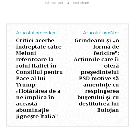
infrastructura blockchain.
Articolul precedent
Articolul următor
Critici acerbe
Grindeanu și „o
îndreptate către
formă de
Meloni
fericire”:
referitoare la
Acțiunile care îi
rolul Italiei în
oferă
Consiliul pentru
președintelui
Pace al lui
PSD motive să
Trump:
amenințe cu
„Hotărârea de a
respingerea
ne implica în
bugetului și cu
această
destituirea lui
abominație
Bolojan
jignește Italia”