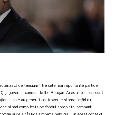
cterizată de tensiuni între cele mai importante partide
SD) și guvernul condus de Ilie Bolojan. Aceste tensiuni sunt
ațional, care au generat controverse și amenințări cu
evine și mai complicată pe fondul apropiatei campanii
i poziția și de a câștiga simpatia publicului. În acest context,