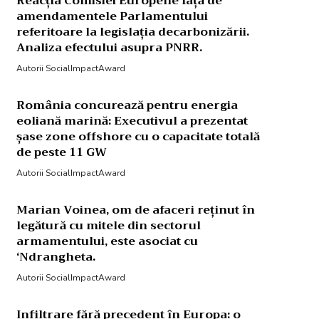
Reacția Comisiei Europene față de
amendamentele Parlamentului
referitoare la legislația decarbonizării.
Analiza efectului asupra PNRR.
Autorii SocialImpactAward
România concurează pentru energia
eoliană marină: Executivul a prezentat
șase zone offshore cu o capacitate totală
de peste 11 GW
Autorii SocialImpactAward
Marian Voinea, om de afaceri reținut în
legătură cu mitele din sectorul
armamentului, este asociat cu
‘Ndrangheta.
Autorii SocialImpactAward
Infiltrare fără precedent în Europa: o