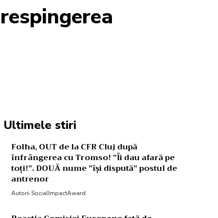
 respingerea
Acțiune
Ultimele stiri
Folha, OUT de la CFR Cluj după
înfrângerea cu Tromso! ”Îi dau afară pe
toți!”. DOUĂ nume ”își dispută” postul de
antrenor
Autorii SocialImpactAward