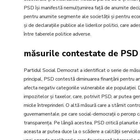
PSD își manifestă nemulțumirea față de anumite deciz
pentru anumite segmente ale societății și pentru econ
și de declarațiile publice ale liderilor politici, care ad
între taberele politice adverse.
măsurile contestate de PSD
Partidul Social Democrat a identificat o serie de măs
principal, PSD contestă diminuarea finanțării pentru 
afecta negativ categoriile vulnerabile ale populației.
impozitelor și taxelor, care, potrivit PSD, ar putea g
micile întreprinderi. O altă măsură care a stârnit con
guvernamentale, pe care social-democrații o percep ca
transparența. Pe lângă acestea, PSD critică planurile 
aceasta ar putea duce la o scădere a calității servici