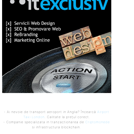
- Ai nevoie de transport aeroport in Anglia? Încearcă
Airport
Taxi London
. Calitate la prețul corect.
- Companie specializata in tranzactionarea de
Criptomonede
si infrastructura blockchain.