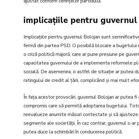
ajustat conform cerințelor partidului.
implicațiile pentru guvernul
Implicațiile pentru guvernul Bolojan sunt semnificative
fermă din partea PSD. O posibilă blocare a bugetului 
o criză politică majoră, care ar pune presiune pe guver
capacitatea guvernului de a implementa reformele plan
socială. De asemenea, o astfel de situație ar putea duc
ratingului de credit al țării, complicând și mai mult 
În fața acestor provocări, guvernul Bolojan ar putea 
compromis care să permită adoptarea bugetului. Totod
reevalueze anumite măsuri contestate și să ajusteze pr
segmente ale societății. În caz contrar, guvernul s-ar 
putea duce la schimbări în conducerea politică.