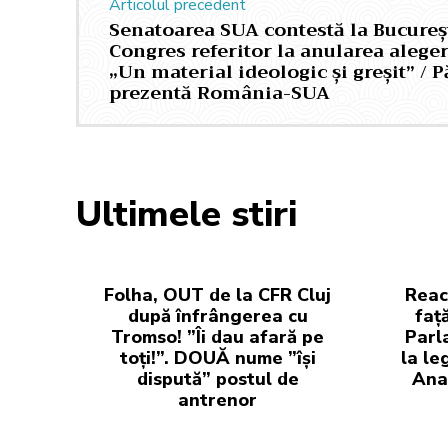
Articolul precedent
Senatoarea SUA contestă la Bucureșt
Congres referitor la anularea alege
„Un material ideologic și greșit” / P
prezentă România-SUA
Ultimele stiri
Folha, OUT de la CFR Cluj
Reac
după înfrângerea cu
faț
Tromso! ”Îi dau afară pe
Parl
toți!”. DOUĂ nume ”își
la le
dispută” postul de
Anal
antrenor