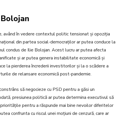
 Bolojan
, având în vedere contextul politic tensionat și opoziția
național din partea social-democraților ar putea conduce la
nul condus de Ilie Bolojan. Acest lucru ar putea afecta
ificate și ar putea genera instabilitate economică și
e la pierderea încrederii investitorilor și la o scădere a
eforturile de relansare economică post-pandemie.
fi constrâns să negocieze cu PSD pentru a găsi un
ată, presiunea politică ar putea determina executivul să
ioritățile pentru a răspunde mai bine nevoilor diferitelor
putea confrunta cu riscul unei moțiuni de cenzură, care ar