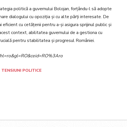
ategia politică a guvernului Bolojan, forțându-l să adopte
are dialogului cu opoziția și cu alte părți interesate. De
ficient cu cetățenii pentru a-și asigura sprijinul public și
 acest context, abilitatea guvernului de a gestiona cu
i crucială pentru stabilitatea și progresul României.
ome?hl=ro&gl=RO&ceid=RO%3Aro
TENSIUNI POLITICE
Pinterest
WhatsApp