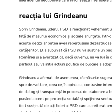
unei agende neoliberale care favorizează interesele co
reacția lui Grindeanu
Sorin Grindeanu, liderul PSD, a reacționat vehement l
față de măsurile economice și sociale anunțate. Într-o
aceste decizii ar putea avea repercusiuni dezastruoase 
cetățenilor. El a subliniat că PSD nu va susține un bug
României și a avertizat că, dacă guvernul nu va lua 
partidul său va iniția acțiuni politice de blocare a adopt
Grindeanu a afirmat, de asemenea, că măsurile sugera
spre dezvoltare, ceea ce, în opinia sa, contravine inter
de dialog și transparență în procesul de elaborare a bu
punând accent pe protecția socială și sprijinirea sect
fost susținută de alți lideri ai PSD, care au reiterat 