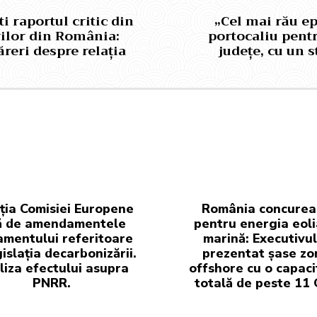
i raportul critic din
„Cel mai rău e
rilor din România:
portocaliu pentr
ăreri despre relația
județe, cu un 
ția Comisiei Europene
România concurea
ă de amendamentele
pentru energia eol
amentului referitoare
marină: Executivul
gislația decarbonizării.
prezentat șase zo
iza efectului asupra
offshore cu o capaci
PNRR.
totală de peste 11