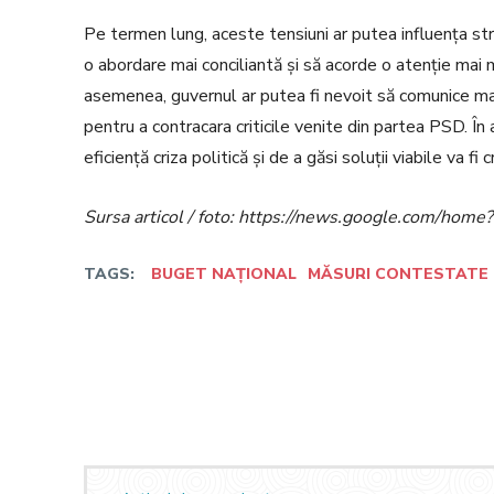
Pe termen lung, aceste tensiuni ar putea influența str
o abordare mai conciliantă și să acorde o atenție mai m
asemenea, guvernul ar putea fi nevoit să comunice mai e
pentru a contracara criticile venite din partea PSD. În
eficiență criza politică și de a găsi soluții viabile va f
Sursa articol / foto: https://news.google.com/h
TAGS:
BUGET NAȚIONAL
MĂSURI CONTESTATE
Facebook
Twitter
Acțiune