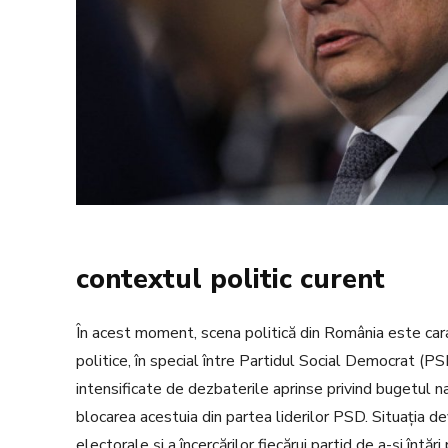
contextul politic curent
În acest moment, scena politică din România este cara
politice, în special între Partidul Social Democrat (P
intensificate de dezbaterile aprinse privind bugetul n
blocarea acestuia din partea liderilor PSD. Situația d
electorale și a încercărilor fiecărui partid de a-și întăr