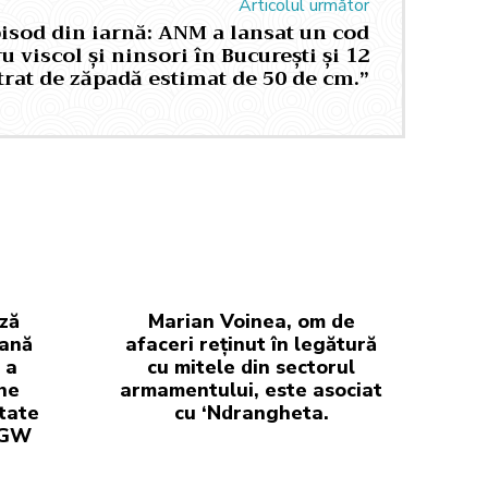
Articolul următor
pisod din iarnă: ANM a lansat un cod
u viscol și ninsori în București și 12
strat de zăpadă estimat de 50 de cm.”
ză
Marian Voinea, om de
iană
afaceri reținut în legătură
 a
cu mitele din sectorul
ne
armamentului, este asociat
tate
cu ‘Ndrangheta.
 GW