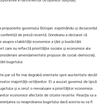
rporative în detrimentul cetățenilor obișnuiți.
a propunerile guvernului Bolojan, exprimându-și dezacordul
 conferință de presă recentă, Grindeanu a declarat că
asupra stabilității economice a țării și bunăstării
et care nu reflectă prioritățile sociale și economice ale
în considerare amendamentele propuse de social-democrați,
ării bugetului.
te par să fie mai degrabă orientate spre austeritate decât
eselor majorității cetățenilor. El a acuzat guvernul de lipsă
getului și a cerut o reevaluare a priorităților economice,
oarelor economice afectate de crizele recente. Reacția sa a
amenințarea cu neaprobarea bugetului dacă acesta nu va fi