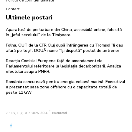
Contact
Ultimele postari
Aparatură de perturbare din China, accesibilă online, folosită
în „jaful secolului” de la Timișoara
Folha, OUT de la CFR Cluj după înfrângerea cu Tromso! ”Îi dau
afară pe toți!”. DOUĂ nume ”își dispută” postul de antrenor
Reacția Comisiei Europene față de amendamentele
Parlamentului referitoare la legislația decarbonizării. Analiza
efectului asupra PNRR.
România concurează pentru energia eoliană marină: Executivul
a prezentat șase zone offshore cu o capacitate totală de
peste 11 GW
C
vineri, august 7, 2026
30.4
București