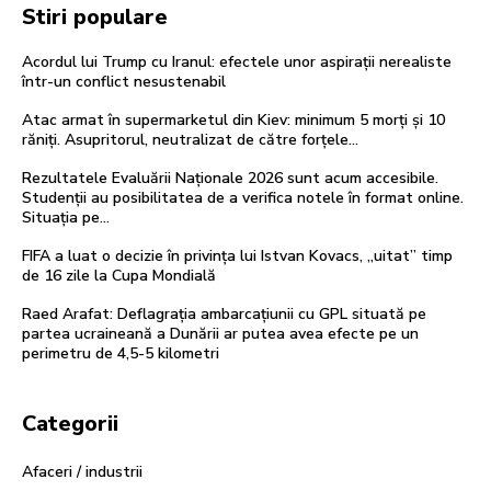
Stiri populare
Acordul lui Trump cu Iranul: efectele unor aspirații nerealiste
într-un conflict nesustenabil
Atac armat în supermarketul din Kiev: minimum 5 morți și 10
răniți. Asupritorul, neutralizat de către forțele…
Rezultatele Evaluării Naționale 2026 sunt acum accesibile.
Studenții au posibilitatea de a verifica notele în format online.
Situația pe…
FIFA a luat o decizie în privința lui Istvan Kovacs, „uitat” timp
de 16 zile la Cupa Mondială
Raed Arafat: Deflagrația ambarcațiunii cu GPL situată pe
partea ucraineană a Dunării ar putea avea efecte pe un
perimetru de 4,5-5 kilometri
Categorii
Afaceri / industrii