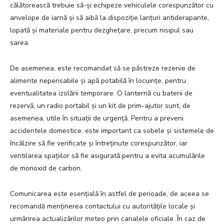
călătorească trebuie să-și echipeze vehiculele corespunzător cu
anvelope de iarnă și să aibă la dispoziție lanțuri antiderapante,
lopată și materiale pentru dezghețare, precum nisipul sau
sarea.
De asemenea, este recomandat să se păstreze rezerve de
alimente neperisabile și apă potabilă în locuințe, pentru
eventualitatea izolării temporare. O lanternă cu baterii de
rezervă, un radio portabil și un kit de prim-ajutor sunt, de
asemenea, utile în situații de urgență. Pentru a preveni
accidentele domestice, este important ca sobele și sistemele de
încălzire să fie verificate și întreținute corespunzător, iar
ventilarea spațiilor să fie asigurată pentru a evita acumulările
de monoxid de carbon.
Comunicarea este esențială în astfel de perioade, de aceea se
recomandă menținerea contactului cu autoritățile locale și
urmărirea actualizărilor meteo prin canalele oficiale. În caz de