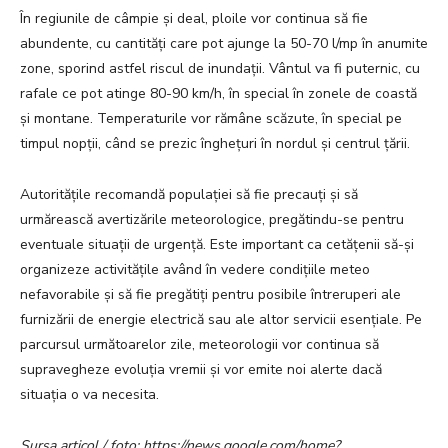
În regiunile de câmpie și deal, ploile vor continua să fie
abundente, cu cantități care pot ajunge la 50-70 l/mp în anumite
zone, sporind astfel riscul de inundații. Vântul va fi puternic, cu
rafale ce pot atinge 80-90 km/h, în special în zonele de coastă
și montane. Temperaturile vor rămâne scăzute, în special pe
timpul nopții, când se prezic înghețuri în nordul și centrul țării.
Autoritățile recomandă populației să fie precauți și să
urmărească avertizările meteorologice, pregătindu-se pentru
eventuale situații de urgență. Este important ca cetățenii să-și
organizeze activitățile având în vedere condițiile meteo
nefavorabile și să fie pregătiți pentru posibile întreruperi ale
furnizării de energie electrică sau ale altor servicii esențiale. Pe
parcursul următoarelor zile, meteorologii vor continua să
supravegheze evoluția vremii și vor emite noi alerte dacă
situația o va necesita.
Sursa articol / foto: https://news.google.com/home?