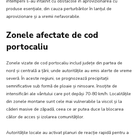
intemperii s-au întâlnit cu obstacole în aprovizionarea cu
produse esențiale, din cauza perturbărilor în lanțul de
aprovizionare și a vremii nefavorabile.
Zonele afectate de cod
portocaliu
Zonele vizate de cod portocaliu includ județe din partea de
nord și centrală a țării, unde autoritățile au emis alerte de vreme
severă. În aceste regiuni, se prognozează precipitații
semnificative sub formă de ploaie și ninsoare, însoțite de
intensificări ale vântului care pot depăși 70-80 km/h. Localitățile
din zonele montane sunt cele mai vulnerabile la viscol și la
căderi masive de zăpadă, ceea ce ar putea duce la blocarea
căilor de acces și izolarea comunităților.
Autoritățile locale au activat planuri de reacție rapidă pentru a