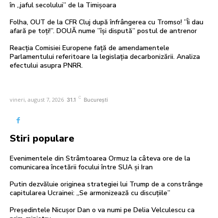
în „jaful secolului” de la Timișoara
Folha, OUT de la CFR Cluj după înfrângerea cu Tromso! ”Îi dau
afară pe toți!”. DOUĂ nume ”își dispută” postul de antrenor
Reacția Comisiei Europene față de amendamentele
Parlamentului referitoare la legislația decarbonizării. Analiza
efectului asupra PNRR.
C
vineri, august 7, 2026
31.1
București
Stiri populare
Evenimentele din Strâmtoarea Ormuz la câteva ore de la
comunicarea încetării focului între SUA și Iran
Putin dezvăluie originea strategiei lui Trump de a constrânge
capitularea Ucrainei: „Se armonizează cu discuțiile”
Președintele Nicușor Dan o va numi pe Delia Velculescu ca