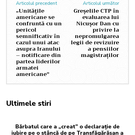
Articolul precedent
Articolul următor
„Unitățile
Greșelile CTP în
americane se
evaluarea lui
confruntă cu un
Nicușor Dan cu
pericol
privire la
semnificativ în
nepromulgarea
cazul unui atac
legii de revizuire
asupra Iranului
a pensiilor
– notificare din
magistraților
partea liderilor
armatei
americane”
Ultimele stiri
Bărbatul care a „creat” o declarație de
iubire pe o stâncă de pe Transfăgărășan a