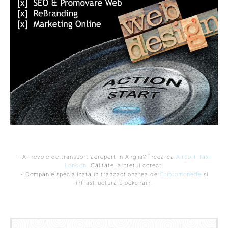
- Ai nevoie de transport aeroport in Anglia? Încearcă
Airport Taxi
London
. Calitate la prețul corect.
- Companie specializata in tranzactionarea de
Criptomonede
si
infrastructura blockchain.