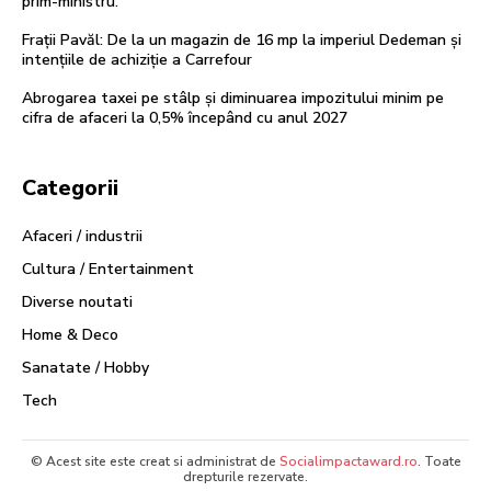
prim-ministru.
Frații Pavăl: De la un magazin de 16 mp la imperiul Dedeman și
intențiile de achiziție a Carrefour
Abrogarea taxei pe stâlp și diminuarea impozitului minim pe
cifra de afaceri la 0,5% începând cu anul 2027
Categorii
Afaceri / industrii
Cultura / Entertainment
Diverse noutati
Home & Deco
Sanatate / Hobby
Tech
© Acest site este creat si administrat de
Socialimpactaward.ro
. Toate
drepturile rezervate.