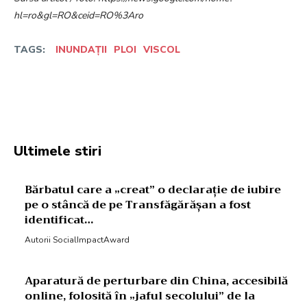
hl=ro&gl=RO&ceid=RO%3Aro
TAGS:
INUNDAȚII
PLOI
VISCOL
Facebook
Twitter
Pinterest
W
Ultimele stiri
Bărbatul care a „creat” o declarație de iubire
pe o stâncă de pe Transfăgărășan a fost
identificat…
Autorii SocialImpactAward
Aparatură de perturbare din China, accesibilă
online, folosită în „jaful secolului” de la