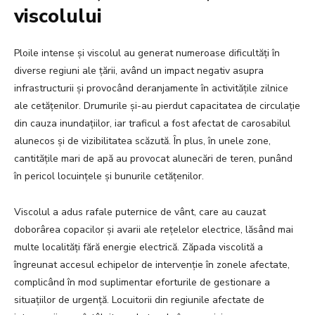
viscolului
Ploile intense și viscolul au generat numeroase dificultăți în
diverse regiuni ale țării, având un impact negativ asupra
infrastructurii și provocând deranjamente în activitățile zilnice
ale cetățenilor. Drumurile și-au pierdut capacitatea de circulație
din cauza inundațiilor, iar traficul a fost afectat de carosabilul
alunecos și de vizibilitatea scăzută. În plus, în unele zone,
cantitățile mari de apă au provocat alunecări de teren, punând
în pericol locuințele și bunurile cetățenilor.
Viscolul a adus rafale puternice de vânt, care au cauzat
doborârea copacilor și avarii ale rețelelor electrice, lăsând mai
multe localități fără energie electrică. Zăpada viscolită a
îngreunat accesul echipelor de intervenție în zonele afectate,
complicând în mod suplimentar eforturile de gestionare a
situațiilor de urgență. Locuitorii din regiunile afectate de