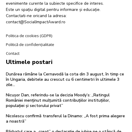
evenimente curente la subiecte specifice de interes.
Este un spațiu digital pentru informare și educație.
Contactati-ne oricand la adresa:
contact@SocialImpactAward.ro
Politica de cookies (GDPR)
Politică de confidențialitate
Contact
Ultimele postari
Dunărea rămâne la Cernavodă la cota din 3 august, în timp ce
în Ungaria, debitele au crescut cu 6 centimetri în ultimele 3
zile...
Nicușor Dan, referindu-se la decizia Moody’s: „Ratingul
României menținut mulțumită contribuțiilor instituțiilor,
populației și sectorului privat”
Nicolescu confirmă transferul la Dinamo: „A fost prima alegere
a noastră”
Bărbatul care a „creat” o declarație de iubire pe o stâncă de