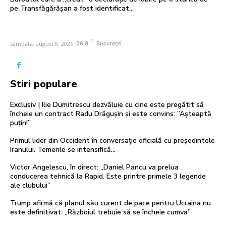
pe Transfăgărășan a fost identificat…
C
sâmbătă, august 8, 2026
26.8
București
Stiri populare
Exclusiv | Ilie Dumitrescu dezvăluie cu cine este pregătit să
încheie un contract Radu Drăgușin și este convins: ”Așteaptă
puțin!”
Primul lider din Occident în conversație oficială cu președintele
Iranului. Temerile se intensifică…
Victor Angelescu, în direct: „Daniel Pancu va prelua
conducerea tehnică la Rapid. Este printre primele 3 legende
ale clubului”
Trump afirmă că planul său curent de pace pentru Ucraina nu
este definitivat. „Războiul trebuie să se încheie cumva”