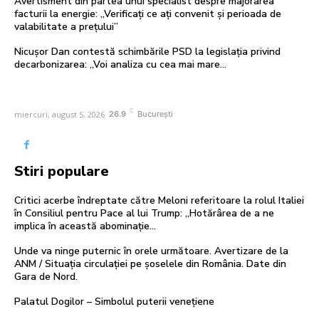
Avertisment din partea unui specialist despre majorarea
facturii la energie: „Verificați ce ați convenit și perioada de
valabilitate a prețului”
Nicușor Dan contestă schimbările PSD la legislația privind
decarbonizarea: „Voi analiza cu cea mai mare…
C
miercuri, august 5, 2026
26.9
București
Stiri populare
Critici acerbe îndreptate către Meloni referitoare la rolul Italiei
în Consiliul pentru Pace al lui Trump: „Hotărârea de a ne
implica în această abominație...
Unde va ninge puternic în orele următoare. Avertizare de la
ANM / Situația circulației pe șoselele din România. Date din
Gara de Nord.
Palatul Dogilor – Simbolul puterii venețiene