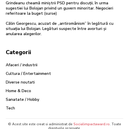
Grindeanu cheamă miniștrii PSD pentru discuții, în urma
sugestiei lui Bolojan privind un guvern minoritar. Negocieri
referitoare la buget (surse)
Călin Georgescu, acuzat de „antiromânism” în legătură cu
situația lui Bolojan. Legături suspecte între avorturi și
anularea alegerilor.
Categorii
Afaceri / industrii
Cultura / Entertainment
Diverse noutati
Home & Deco
Sanatate / Hobby
Tech
© Acest site este creat si administrat de
Socialimpactaward.ro
. Toate
drepturile rezervate.