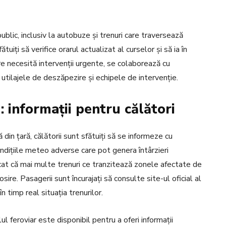
blic, inclusiv la autobuze și trenuri care traversează
iți să verifice orarul actualizat al curselor și să ia în
are necesită intervenții urgente, se colaborează cu
 utilajele de deszăpezire și echipele de intervenție.
: informații pentru călători
din țară, călătorii sunt sfătuiți să se informeze cu
ondițiile meteo adverse care pot genera întârzieri
at că mai multe trenuri ce tranzitează zonele afectate de
osire. Pasagerii sunt încurajați să consulte site-ul oficial al
n timp real situația trenurilor.
l feroviar este disponibil pentru a oferi informații