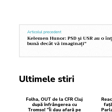
Articolul precedent
Kelemen Hunor: PSD și USR au o în
bună decât vă imaginați”
Ultimele stiri
Folha, OUT de la CFR Cluj
Reac
după înfrângerea cu
faț
Tromso! ”Îi dau afară pe
Parl