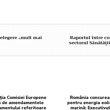
țelegere „mult mai
Raportul între co
sectorul Sănătăți
ția Comisiei Europene
România concurea
ă de amendamentele
pentru energia eol
amentului referitoare
marină: Executivul