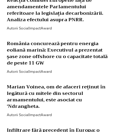
Reacția Comisiei Europene față de
amendamentele Parlamentului
referitoare la legislația decarbonizării.
Analiza efectului asupra PNRR.
Autorii SocialImpactAward
România concurează pentru energia
eoliană marină: Executivul a prezentat
șase zone offshore cu o capacitate totală
de peste 11 GW
Autorii SocialImpactAward
Marian Voinea, om de afaceri reținut în
legătură cu mitele din sectorul
armamentului, este asociat cu
‘Ndrangheta.
Autorii SocialImpactAward
Infiltrare fără precedent în Europa: o