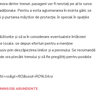
unora dintre trenuri, pasagerii vor fi rerutați pe alte curse
adiționale. Pentru a evita aglomerarea în incinta gării, se
i purtarea măștilor de protecție, în special în spațiile
ălătoriile și să ia în considerare eventualele întârzieri
le locale, se depun eforturi pentru a menține
nclusiv prin deszăpezirea liniilor și a peronului. Se recomandă
de ora plecării trenului și să fie pregătiți pentru posibile
ome?hl=ro&gl=RO&ceid=RO%3Aro
NINSORI ABUNDENTE
Pinterest
WhatsApp