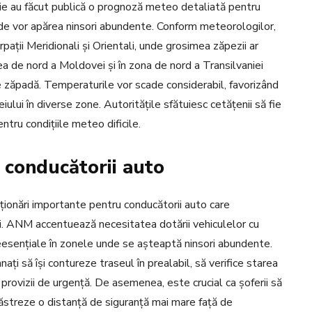
ie au făcut publică o prognoză meteo detaliată pentru
nde vor apărea ninsori abundente. Conform meteorologilor,
pații Meridionali și Orientali, unde grosimea zăpezii ar
 de nord a Moldovei și în zona de nord a Transilvaniei
e zăpadă. Temperaturile vor scade considerabil, favorizând
ului în diverse zone. Autoritățile sfătuiesc cetățenii să fie
tru condițiile meteo dificile.
 conducătorii auto
ionări importante pentru conducătorii auto care
ori. ANM accentuează necesitatea dotării vehiculelor cu
neesențiale în zonele unde se așteaptă ninsori abundente.
ați să își contureze traseul în prealabil, să verifice starea
i provizii de urgență. De asemenea, este crucial ca șoferii să
 păstreze o distanță de siguranță mai mare față de