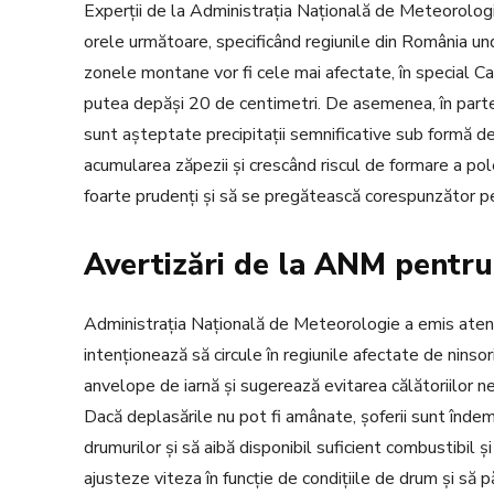
Experții de la Administrația Națională de Meteorolog
orele următoare, specificând regiunile din România u
zonele montane vor fi cele mai afectate, în special Car
putea depăși 20 de centimetri. De asemenea, în partea
sunt așteptate precipitații semnificative sub formă d
acumularea zăpezii și crescând riscul de formare a polei
foarte prudenți și să se pregătească corespunzător pen
Avertizări de la ANM pentru
Administrația Națională de Meteorologie a emis atenț
intenționează să circule în regiunile afectate de nins
anvelope de iarnă și sugerează evitarea călătoriilor 
Dacă deplasările nu pot fi amânate, șoferii sunt îndemn
drumurilor și să aibă disponibil suficient combustibil ș
ajusteze viteza în funcție de condițiile de drum și să