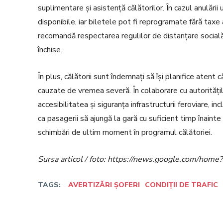
suplimentare și asistență călătorilor. În cazul anulării 
disponibile, iar biletele pot fi reprogramate fără taxe 
recomandă respectarea regulilor de distanțare socială ș
închise.
În plus, călătorii sunt îndemnați să își planifice atent c
cauzate de vremea severă. În colaborare cu autorități
accesibilitatea și siguranța infrastructurii feroviare, i
ca pasagerii să ajungă la gară cu suficient timp înainte 
schimbări de ultim moment în programul călătoriei.
Sursa articol / foto: https://news.google.com/h
TAGS:
AVERTIZĂRI ȘOFERI
CONDIȚII DE TRAFIC
Facebook
Twitter
Acțiune