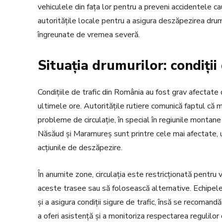
vehiculele din fața lor pentru a preveni accidentele
autoritățile locale pentru a asigura deszăpezirea drumur
îngreunate de vremea severă.
Situația drumurilor: condiții
Condițiile de trafic din România au fost grav afectate
ultimele ore. Autoritățile rutiere comunică faptul că 
probleme de circulație, în special în regiunile montane 
Năsăud și Maramureș sunt printre cele mai afectate, 
acțiunile de deszăpezire.
În anumite zone, circulația este restricționată pentru v
aceste trasee sau să folosească alternative. Echipele
și a asigura condiții sigure de trafic, însă se recoman
a oferi asistență și a monitoriza respectarea regulilor d