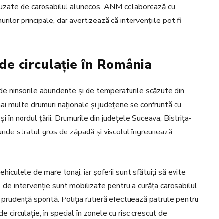
 cauzate de carosabilul alunecos. ANM colaborează cu
ilor principale, dar avertizează că intervențiile pot fi
 de circulație în România
 de ninsorile abundente și de temperaturile scăzute din
mai multe drumuri naționale și județene se confruntă cu
și în nordul țării. Drumurile din județele Suceava, Bistrița-
unde stratul gros de zăpadă și viscolul îngreunează
ehiculele de mare tonaj, iar șoferii sunt sfătuiți să evite
 de intervenție sunt mobilizate pentru a curăța carosabilul
dă prudență sporită. Poliția rutieră efectuează patrule pentru
e circulație, în special în zonele cu risc crescut de