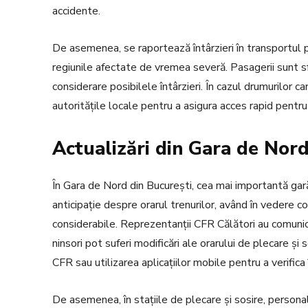
accidente.
De asemenea, se raportează întârzieri în transportul pu
regiunile afectate de vremea severă. Pasagerii sunt sfătu
considerare posibilele întârzieri. În cazul drumurilor c
autoritățile locale pentru a asigura acces rapid pentru
Actualizări din Gara de Nord
În Gara de Nord din București, cea mai importantă gară 
anticipație despre orarul trenurilor, având în vedere c
considerabile. Reprezentanții CFR Călători au comunic
ninsori pot suferi modificări ale orarului de plecare și s
CFR sau utilizarea aplicațiilor mobile pentru a verifica î
De asemenea, în stațiile de plecare și sosire, personalu