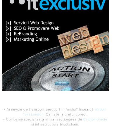
- Ai nevoie de transport aeroport in Anglia? Încearcă
Airport
Taxi London
. Calitate la prețul corect.
- Companie specializata in tranzactionarea de
Criptomonede
si infrastructura blockchain.