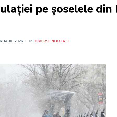
culației pe șoselele di
BRUARIE 2026
In
DIVERSE NOUTATI