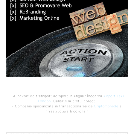
- Ai nevoie de transport aeroport in Anglia? Încearcă
Airport Taxi
London
. Calitate la prețul corect.
- Companie specializata in tranzactionarea de
Criptomonede
si
infrastructura blockchain.