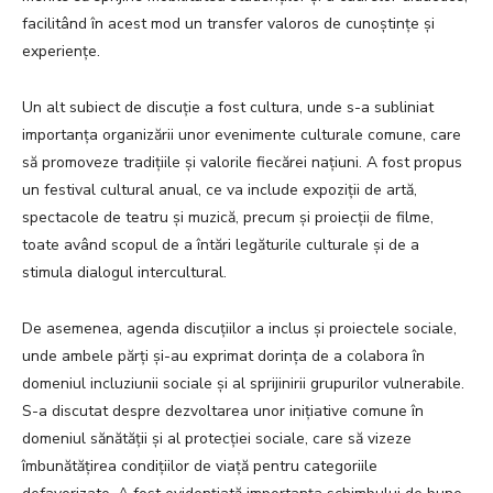
facilitând în acest mod un transfer valoros de cunoștințe și
experiențe.
Un alt subiect de discuție a fost cultura, unde s-a subliniat
importanța organizării unor evenimente culturale comune, care
să promoveze tradițiile și valorile fiecărei națiuni. A fost propus
un festival cultural anual, ce va include expoziții de artă,
spectacole de teatru și muzică, precum și proiecții de filme,
toate având scopul de a întări legăturile culturale și de a
stimula dialogul intercultural.
De asemenea, agenda discuțiilor a inclus și proiectele sociale,
unde ambele părți și-au exprimat dorința de a colabora în
domeniul incluziunii sociale și al sprijinirii grupurilor vulnerabile.
S-a discutat despre dezvoltarea unor inițiative comune în
domeniul sănătății și al protecției sociale, care să vizeze
îmbunătățirea condițiilor de viață pentru categoriile