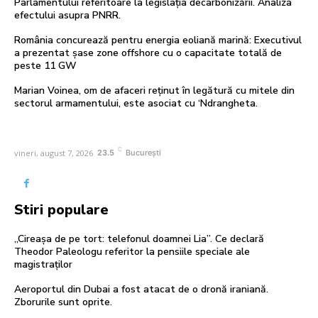
Parlamentului referitoare la legislația decarbonizării. Analiza
efectului asupra PNRR.
România concurează pentru energia eoliană marină: Executivul
a prezentat șase zone offshore cu o capacitate totală de
peste 11 GW
Marian Voinea, om de afaceri reținut în legătură cu mitele din
sectorul armamentului, este asociat cu ‘Ndrangheta.
C
vineri, august 7, 2026
23.5
București
Stiri populare
„Cireașa de pe tort: telefonul doamnei Lia”. Ce declară
Theodor Paleologu referitor la pensiile speciale ale
magistraților
Aeroportul din Dubai a fost atacat de o dronă iraniană.
Zborurile sunt oprite.