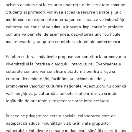
schimb academic și la crearea unor rețele de cercetare comune.
Studenții și profesorii vor avea acces la resurse variate și la o
multitudine de experiențe internaționale, ceea ce va îmbunătăți
calitatea educației și va stimula inovația. Implicarea în proiecte
comune va permite, de asemenea, dezvoltarea unor curricule
mai relevante și adaptate cerințelor actuale ale pieței muncii.
Pe plan cultural, inițiativele propuse vor contribui la promovarea
diversității și la întărirea dialogului intercultural. Evenimentele
culturale comune vor constitui o platformă pentru artiști și
creatori din ambele țări, facilitând un schimb de idei și
promovarea valorilor culturale naționale. Acest lucru nu doar că
va îmbogăți viața culturală a ambelor națiuni, dar va și întări
legăturile de prietenie și respect reciproc între cetățeni.
În ceea ce privește proiectele sociale, colaborarea este de
așteptat să aducă îmbunătățiri vizibile în viața grupurilor
vulnerabile. Inițiativele comune în domeniul sănătății și protecției