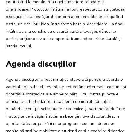
contribuind la menținerea unei atmosfere relaxate și
prietenoase. Protocolul întâlnirii a fost respectat cu strictețe, iar
discuțiile s-au desfășurat conform agendei stabilite, asigurând
astfel un echilibru ideal între formalitate și deschidere. La final,
întâlnirea s-a conchis cu o scurtă vizită a locației, dându-le
participanților ocazia de a aprecia frumusețea arhitecturală și
istoria locului.
Agenda discuțiilor
Agenda discuțiilor a fost minuțios elaborată pentru a aborda o
varietate de subiecte esențiale, reflectând interesele comune și
prioritățile strategice ale ambelor părți. Unul dintre punctele
principale a fost întărirea relațiilor în domeniul educației,
punând accent pe schimburile academice și parteneriatele între
instituțiile de învățământ din ambele țări. S-a discutat despre
oportunitatea organizării unor programe comune de burse,
menite să sprijine mobilitatea studenților și a cadrelor didactice,