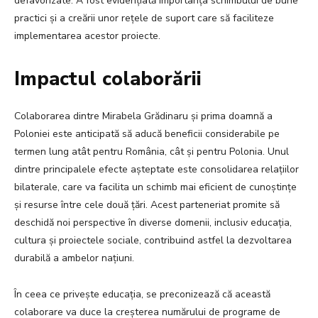
defavorizate. A fost evidențiată importanța schimbului de bune
practici și a creării unor rețele de suport care să faciliteze
implementarea acestor proiecte.
Impactul colaborării
Colaborarea dintre Mirabela Grădinaru și prima doamnă a
Poloniei este anticipată să aducă beneficii considerabile pe
termen lung atât pentru România, cât și pentru Polonia. Unul
dintre principalele efecte așteptate este consolidarea relațiilor
bilaterale, care va facilita un schimb mai eficient de cunoștințe
și resurse între cele două țări. Acest parteneriat promite să
deschidă noi perspective în diverse domenii, inclusiv educația,
cultura și proiectele sociale, contribuind astfel la dezvoltarea
durabilă a ambelor națiuni.
În ceea ce privește educația, se preconizează că această
colaborare va duce la creșterea numărului de programe de