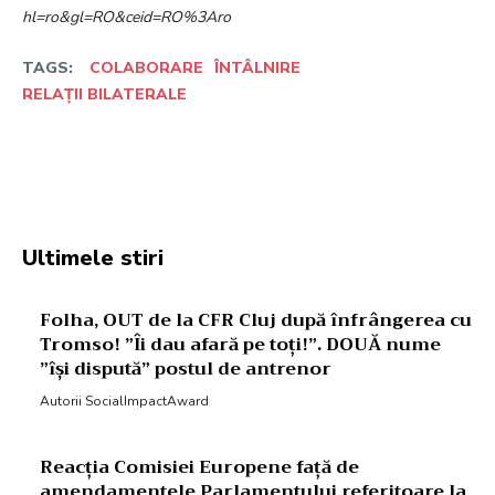
hl=ro&gl=RO&ceid=RO%3Aro
TAGS:
COLABORARE
ÎNTÂLNIRE
RELAȚII BILATERALE
Facebook
Twitter
Pinterest
W
Ultimele stiri
Folha, OUT de la CFR Cluj după înfrângerea cu
Tromso! ”Îi dau afară pe toți!”. DOUĂ nume
”își dispută” postul de antrenor
Autorii SocialImpactAward
Reacția Comisiei Europene față de
amendamentele Parlamentului referitoare la