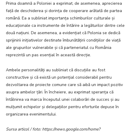
Prima doamnă a Poloniei a exprimat, de asemenea, aprecierea
față de deschiderea și dorința de cooperare arătată de partea
română. Ea a subliniat importanța schimburilor culturale și
educaționale ca instrumente de întărire a legăturilor dintre cele
două națiuni. De asemenea, a evidențiat că Polonia se dedică
sprijinirii inițiativelor destinate îmbunătățirii condițiilor de viață
ale grupurilor vulnerabile și că parteneriatul cu România
reprezintă un pas esențial în această direcție.
Ambele personalități au subliniat că discuțiile au fost
constructive și că există un potențial considerabil pentru
dezvoltarea de proiecte comune care să aibă un impact pozitiv
asupra ambelor țări. În încheiere, au exprimat speranța că
întâlnirea va marca începutul unei colaborări de succes și au
mulțumit echipelor și delegațiilor pentru eforturile depuse în
organizarea evenimentului.
Sursa articol / foto: https://news.google.com/home?