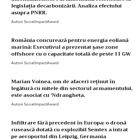
legislația decarbonizării. Analiza efectului
asupra PNRR.
Autorii SocialImpactAward
România concurează pentru energia eoliană
marină: Executivul a prezentat șase zone
offshore cu o capacitate totală de peste 11 GW
Autorii SocialImpactAward
Marian Voinea, om de afaceri reținut în
legătură cu mitele din sectorul armamentului,
este asociat cu ‘Ndrangheta.
Autorii SocialImpactAward
Infiltrare fără precedent în Europa: o dronă
rusească dotată cu explozibil Semtex a intrat
pe aeroportul din Leipzig, Germania