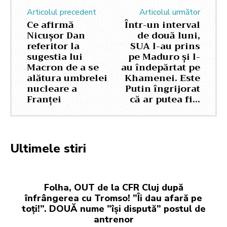
Articolul precedent
Articolul următor
Ce afirmă
Într-un interval
Nicușor Dan
de două luni,
referitor la
SUA l-au prins
sugestia lui
pe Maduro și l-
Macron de a se
au îndepărtat pe
alătura umbrelei
Khamenei. Este
nucleare a
Putin îngrijorat
Franței
că ar putea fi…
Ultimele stiri
Folha, OUT de la CFR Cluj după
înfrângerea cu Tromso! ”Îi dau afară pe
toți!”. DOUĂ nume ”își dispută” postul de
antrenor