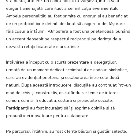
s-a desfășurat într-un cadru oficial la Varșovia, într-o sală
elegant amenajată, care ilustra semnificația evenimentului.
Ambele personalități au fost primite cu onoruri și au beneficiat
de un protocol bine definit, destinat să asigure o desfășurare
fără cusur a întâlnirii. Atmosfera a fost una prietenoasă, punând
un accent deosebit pe respectul reciproc și pe dorința de a
dezvolta relații bilaterale mai strânse.
Întâlnirea a început cu o scurtă prezentare a delegațiilor,
urmată de un moment dedicat schimbului de cadouri simbolice,
care au evidențiat prietenia și colaborarea între cele două
națiuni. După această introducere, discuțiile au continuat într-un
mod deschis și constructiv, discutându-se teme de interes
comun, cum ar fi educația, cultura și proiectele sociale.
Participanții au fost încurajați să își exprime opiniile și să
propună idei inovatoare pentru colaborare.
Pe parcursul întâlnirii, au fost oferite băuturi și gustări selecte,