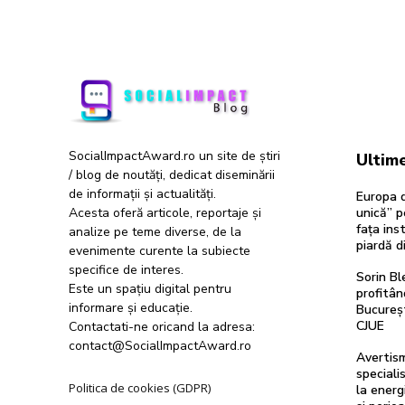
SocialImpactAward.ro un site de știri
Ultime
/ blog de noutăți, dedicat diseminării
de informații și actualități.
Europa d
Acesta oferă articole, reportaje și
unică” p
fața inst
analize pe teme diverse, de la
piardă d
evenimente curente la subiecte
specifice de interes.
Sorin Bl
Este un spațiu digital pentru
profitân
informare și educație.
Bucureșt
CJUE
Contactati-ne oricand la adresa:
contact@SocialImpactAward.ro
Avertis
speciali
Politica de cookies (GDPR)
la energi