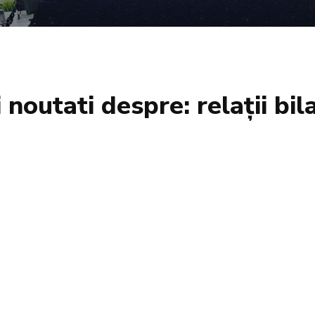
si noutati despre:
relații bil