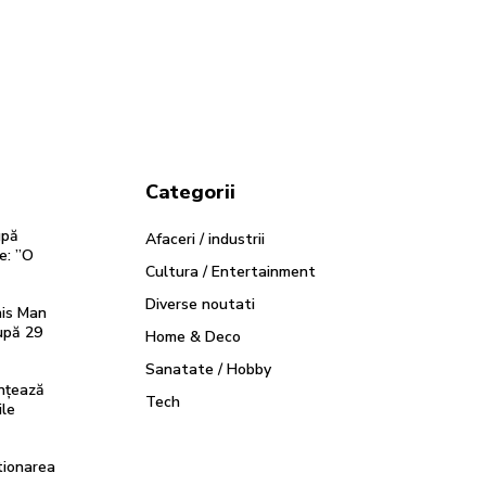
Categorii
upă
Afaceri / industrii
e: ”O
Cultura / Entertainment
Diverse noutati
nis Man
după 29
Home & Deco
Sanatate / Hobby
ențează
Tech
ile
tionarea