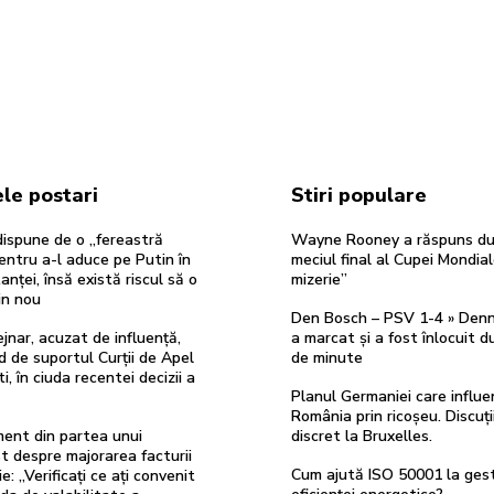
le postari
Stiri populare
ispune de o „fereastră
Wayne Rooney a răspuns d
entru a-l aduce pe Putin în
meciul final al Cupei Mondial
anței, însă există riscul să o
mizerie”
in nou
Den Bosch – PSV 1-4 » Den
ejnar, acuzat de influență,
a marcat și a fost înlocuit 
d de suportul Curții de Apel
de minute
i, în ciuda recentei decizii a
Planul Germaniei care influ
România prin ricoșeu. Discuți
ment din partea unui
discret la Bruxelles.
st despre majorarea facturii
Cum ajută ISO 50001 la ges
e: „Verificați ce ați convenit