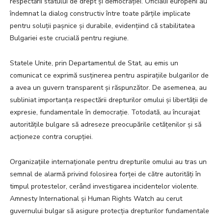
respectării statului de drept și democrației. Oficialii europeni au
îndemnat la dialog constructiv între toate părțile implicate
pentru soluții pașnice și durabile, evidențiind că stabilitatea
Bulgariei este crucială pentru regiune.
Statele Unite, prin Departamentul de Stat, au emis un
comunicat ce exprimă susținerea pentru aspirațiile bulgarilor de
a avea un guvern transparent și răspunzător. De asemenea, au
subliniat importanța respectării drepturilor omului și libertății de
expresie, fundamentale în democrație. Totodată, au încurajat
autoritățile bulgare să adreseze preocupările cetățenilor și să
acționeze contra corupției.
Organizațiile internaționale pentru drepturile omului au tras un
semnal de alarmă privind folosirea forței de către autorități în
timpul protestelor, cerând investigarea incidentelor violente.
Amnesty International și Human Rights Watch au cerut
guvernului bulgar să asigure protecția drepturilor fundamentale