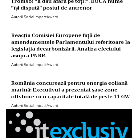
Tromso! ”Îi dau afară pe toți!”. DOUĂ nume
”își dispută” postul de antrenor
Autorii SocialImpactAward
Reacția Comisiei Europene față de
amendamentele Parlamentului referitoare la
legislația decarbonizării. Analiza efectului
asupra PNRR.
Autorii SocialImpactAward
România concurează pentru energia eoliană
marină: Executivul a prezentat șase zone
offshore cu o capacitate totală de peste 11 GW
Autorii SocialImpactAward