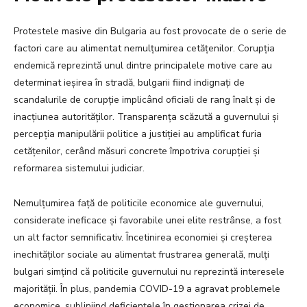
Protestele masive din Bulgaria au fost provocate de o serie de
factori care au alimentat nemulțumirea cetățenilor. Corupția
endemică reprezintă unul dintre principalele motive care au
determinat ieșirea în stradă, bulgarii fiind indignați de
scandalurile de corupție implicând oficiali de rang înalt și de
inacțiunea autorităților. Transparența scăzută a guvernului și
percepția manipulării politice a justiției au amplificat furia
cetățenilor, cerând măsuri concrete împotriva corupției și
reformarea sistemului judiciar.
Nemulțumirea față de politicile economice ale guvernului,
considerate ineficace și favorabile unei elite restrânse, a fost
un alt factor semnificativ. Încetinirea economiei și creșterea
inechităților sociale au alimentat frustrarea generală, mulți
bulgari simțind că politicile guvernului nu reprezintă interesele
majorității. În plus, pandemia COVID-19 a agravat problemele
economice, subliniind deficiențele în gestionarea crizei de