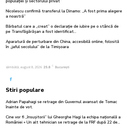
populației și sectorului privat”
Nicolescu confirmă transferul la Dinamo: „A fost prima alegere
a noastră”
Bărbatul care a „creat” o declarație de iubire pe o stâncă de
pe Transfăgărășan a fost identificat…
Aparatură de perturbare din China, accesibilă online, folosită
în „jaful secolului” de la Timișoara
C
sâmbătă, august 8, 2026
25.8
București
Stiri populare
Adrian Papahagi se retrage din Guvernul avansat de Tomac
înainte de vot.
Cine vor fi „însușitorii” lui Gheorghe Hagi la echipa națională a
României » Un alt tehnician se retrage de la FRF după 22 de...