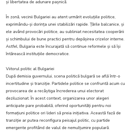
și libertatea de adunare pașnică.
În zonă, vecinii Bulgariei au atent urmărit evoluțiile politice,
exprimându-și dorința unei stabilizări rapide. Țările balcanice, și
ele având provocări politice, au subliniat necesitatea cooperării
și schimbului de bune practici pentru depășirea crizelor interne.
Astfel, Bulgaria este încurajată să continue reformele și să își
întărească instituțiile democratice.
Viitorul politic al Bulgariei
După demisia guvernului, scena politică bulgară se află într-o
incertitudine și tranziție. Partidele politice se confruntă acum cu
provocarea de a recâștiga încrederea unui electorat
deziluzionat. În acest context, organizarea unor alegeri
anticipate pare probabilă, oferind oportunități pentru noi
formațiuni politice ori lideri să preia inițiativa. Această fază de
tranziție ar putea reconfigura peisajul politic, cu partide
emergente profitând de valul de nemulțumire populară.