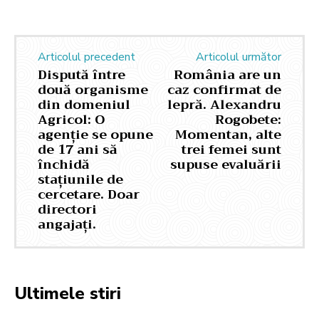
Articolul precedent
Articolul următor
Dispută între
România are un
două organisme
caz confirmat de
din domeniul
lepră. Alexandru
Agricol: O
Rogobete:
agenție se opune
Momentan, alte
de 17 ani să
trei femei sunt
închidă
supuse evaluării
stațiunile de
cercetare. Doar
directori
angajați.
Ultimele stiri