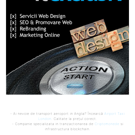
- Ai nevoie de transport aeroport in Anglia? Încearcă
Airport Taxi
London
. Calitate la prețul corect.
- Companie specializata in tranzactionarea de
Criptomonede
si
infrastructura blockchain.