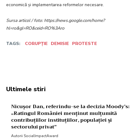
economică și implementarea reformelor necesare.
Sursa articol / foto: https://news.google.com/home?
hl=ro&gl=RO&ceid=RO%3Aro
TAGS:
CORUPȚIE
DEMISIE
PROTESTE
Facebook
Twitter
Pinterest
W
Ultimele stiri
Nicușor Dan, referindu-se la decizia Moody’s:
„Ratingul României menținut mulțumită
contribuțiilor instituțiilor, populației și
sectorului privat”
Autorii SocialImpactAward