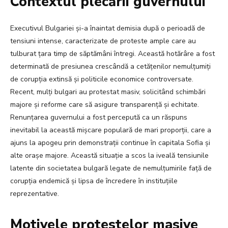
Contextul plecării guvernului
Executivul Bulgariei și-a înaintat demisia după o perioadă de
tensiuni intense, caracterizate de proteste ample care au
tulburat țara timp de săptămâni întregi. Această hotărâre a fost
determinată de presiunea crescândă a cetățenilor nemulțumiți
de corupția extinsă și politicile economice controversate.
Recent, mulți bulgari au protestat masiv, solicitând schimbări
majore și reforme care să asigure transparență și echitate.
Renunțarea guvernului a fost percepută ca un răspuns
inevitabil la această mișcare populară de mari proporții, care a
ajuns la apogeu prin demonstrații continue în capitala Sofia și
alte orașe majore. Această situație a scos la iveală tensiunile
latente din societatea bulgară legate de nemulțumirile față de
corupția endemică și lipsa de încredere în instituțiile
reprezentative.
Motivele protestelor masive