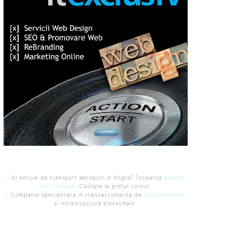
- Ai nevoie de transport aeroport in Anglia? Încearcă
Airport
Taxi London
. Calitate la prețul corect.
- Companie specializata in tranzactionarea de
Criptomonede
si infrastructura blockchain.