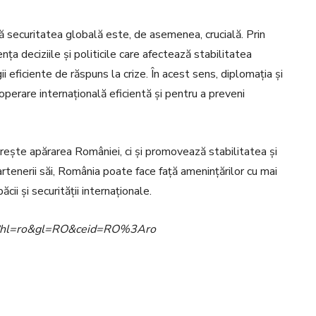
tă securitatea globală este, de asemenea, crucială. Prin
ța deciziile și politicile care afectează stabilitatea
i eficiente de răspuns la crize. În acest sens, diplomația și
perare internațională eficientă și pentru a preveni
tărește apărarea României, ci și promovează stabilitatea și
rtenerii săi, România poate face față amenințărilor cu mai
cii și securității internaționale.
ome?hl=ro&gl=RO&ceid=RO%3Aro
Pinterest
WhatsApp