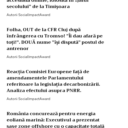
accesibilă online, folosită în „jaful
secolului” de la Timișoara
Autorii SocialImpactAward
Folha, OUT de la CFR Cluj după
înfrângerea cu Tromso! ”Îi dau afară pe
toți!”. DOUĂ nume ”își dispută” postul de
antrenor
Autorii SocialImpactAward
Reacția Comisiei Europene față de
amendamentele Parlamentului
referitoare la legislația decarbonizării.
Analiza efectului asupra PNRR.
Autorii SocialImpactAward
România concurează pentru energia
eoliană marină: Executivul a prezentat
șase zone offshore cu o capacitate totală