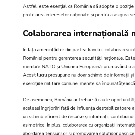
Astfel, este esențial ca România să adopte o poziție 
protejarea intereselor naționale și pentru a asigura se
Colaborarea internațională 
În fața amenințărilor din partea Iranului, colaborarea 
României pentru garantarea securității naționale. Este 
membre NATO și Uniunea Europeană, promovând o abor
Acest lucru presupune nu doar schimb de informații și exp
exercițiile militare comune, menite să îmbunătățească i
De asemenea, România ar trebui să caute oportunități 
aceleași îngrijorări față de influența destabilizatoare a
un schimb eficient de resurse și informații, contribuin
asimetrice. În plus, colaborarea cu organizații intern
abordarea tensiunilor și promovarea soluțiilor pașnice