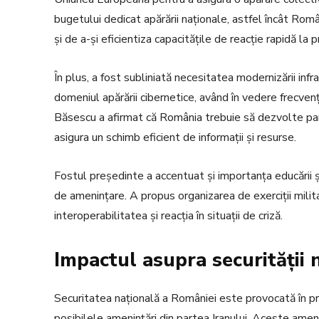
bugetului dedicat apărării naționale, astfel încât Româ
și de a-și eficientiza capacitățile de reacție rapidă la 
În plus, a fost subliniată necesitatea modernizării infra
domeniul apărării cibernetice, având în vedere frecvenț
Băsescu a afirmat că România trebuie să dezvolte part
asigura un schimb eficient de informații și resurse.
Fostul președinte a accentuat și importanța educării și
de amenințare. A propus organizarea de exerciții mili
interoperabilitatea și reacția în situații de criză.
Impactul asupra securității 
Securitatea națională a României este provocată în pr
posibilele amenințări din partea Iranului. Aceste amen