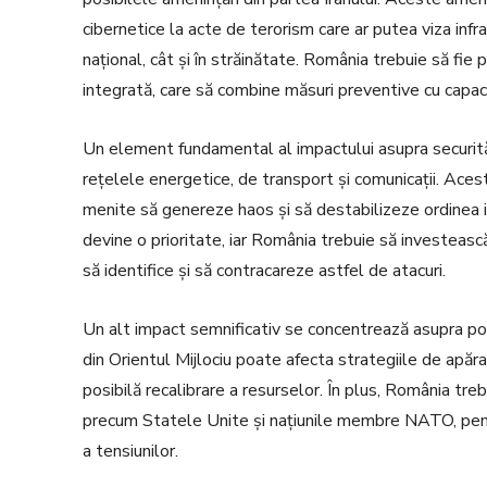
cibernetice la acte de terorism care ar putea viza infras
național, cât și în străinătate. România trebuie să fie
integrată, care să combine măsuri preventive cu capacit
Un element fundamental al impactului asupra securității
rețelele energetice, de transport și comunicații. Acest
menite să genereze haos și să destabilizeze ordinea in
devine o prioritate, iar România trebuie să investească
să identifice și să contracareze astfel de atacuri.
Un alt impact semnificativ se concentrează asupra polit
din Orientul Mijlociu poate afecta strategiile de apărare
posibilă recalibrare a resurselor. În plus, România trebui
precum Statele Unite și națiunile membre NATO, pentr
a tensiunilor.