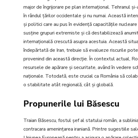
major de îngrijorare pe plan internațional. Tehranul și-a
în rândul țărilor occidentale și nu numai. Această inte
și politici care au pus în evidență capacitățile nucleare 
susține grupuri extremiste și că destabilizează anumi
internațională crescută asupra acestuia. Această situaț
îndepărtată de Iran, trebuie să evalueze riscurile po
provenind din această direcție. În contextul actual, R
resursele de apărare și securitate, având în vedere sch
naționale. Totodată, este crucial ca România să colab
o stabilitate atât regională, cât și globală.
Propunerile lui Băsescu
Traian Băsescu, fostul șef al statului român, a sublin
contracara amenințarea iraniană. Printre sugestiile sal
Uniunea Europeană pentru a asigura o apărare colecti