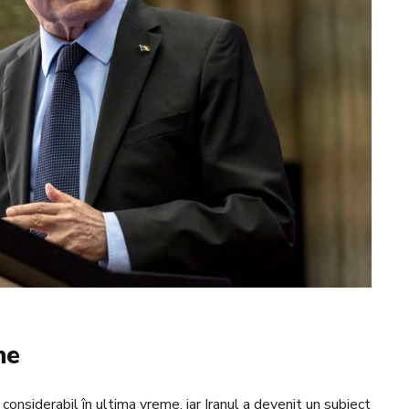
ne
 considerabil în ultima vreme, iar Iranul a devenit un subiect