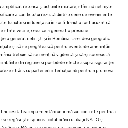
 amplificat retorica și acțiunile militare, stârnind neliniște
nsificare a conflictului rezultă dintr-o serie de evenimente
ale Iranului și influența sa în zonă. Iranul a fost acuzat că
te state vecine, ceea ce a generat o presiune
ie a generat neliniști și în România, care, deși geografic
tențiale și să se pregătească pentru eventuale amenințări
omânia trebuie să se mențină vigilentă și să-și sporească
imbările din regiune și posibilele efecte asupra siguranței
oreze strâns cu partenerii internaționali pentru a promova
iat necesitatea implementării unor măsuri concrete pentru a
e se regăsește sporirea colaborării cu aliații NATO și
vă eficace. Băsescu a propus, de asemenea, majorarea