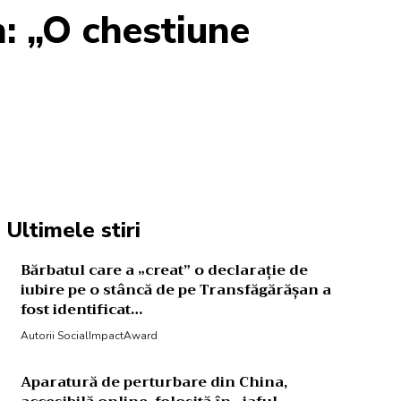
: „O chestiune
Acțiune
Ultimele stiri
Bărbatul care a „creat” o declarație de
iubire pe o stâncă de pe Transfăgărășan a
fost identificat…
Autorii SocialImpactAward
Aparatură de perturbare din China,