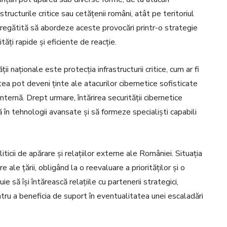
tructurile critice sau cetățenii români, atât pe teritoriul
 pregătită să abordeze aceste provocări printr-o strategie
ăți rapide și eficiente de reacție.
 naționale este protecția infrastructurii critice, cum ar fi
ea pot deveni ținte ale atacurilor cibernetice sofisticate
ternă. Drept urmare, întărirea securității cibernetice
 în tehnologii avansate și să formeze specialiști capabili
icii de apărare și relațiilor externe ale României. Situația
 ale țării, obligând la o reevaluare a priorităților și o
e să își întărească relațiile cu partenerii strategici,
u a beneficia de suport în eventualitatea unei escaladări