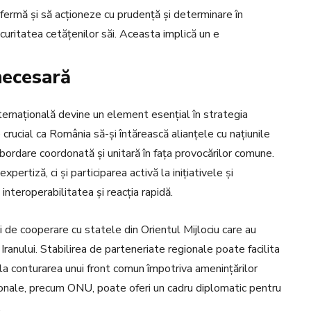
fermă și să acționeze cu prudență și determinare în
curitatea cetățenilor săi. Aceasta implică un e
necesară
internațională devine un element esențial în strategia
crucial ca România să-și întărească alianțele cu națiunile
dare coordonată și unitară în fața provocărilor comune.
ertiză, ci și participarea activă la inițiativele și
nteroperabilitatea și reacția rapidă.
de cooperare cu statele din Orientul Mijlociu care au
 Iranului. Stabilirea de parteneriate regionale poate facilita
d la conturarea unui front comun împotriva amenințărilor
aționale, precum ONU, poate oferi un cadru diplomatic pentru
.