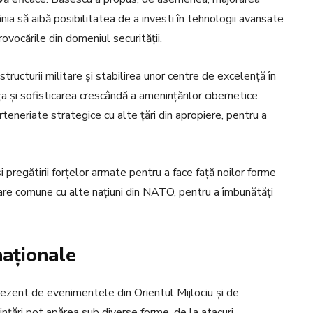
nia să aibă posibilitatea de a investi în tehnologii avansate
provocările din domeniul securității.
structurii militare și stabilirea unor centre de excelență în
a și sofisticarea crescândă a amenințărilor cibernetice.
eneriate strategice cu alte țări din apropiere, pentru a
 pregătirii forțelor armate pentru a face față noilor forme
tare comune cu alte națiuni din NATO, pentru a îmbunătăți
naționale
ezent de evenimentele din Orientul Mijlociu și de
ințări pot apărea sub diverse forme, de la atacuri