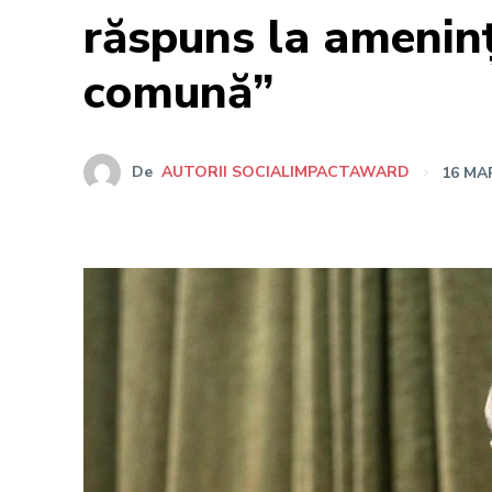
răspuns la ameninț
comună”
De
AUTORII SOCIALIMPACTAWARD
16 MA