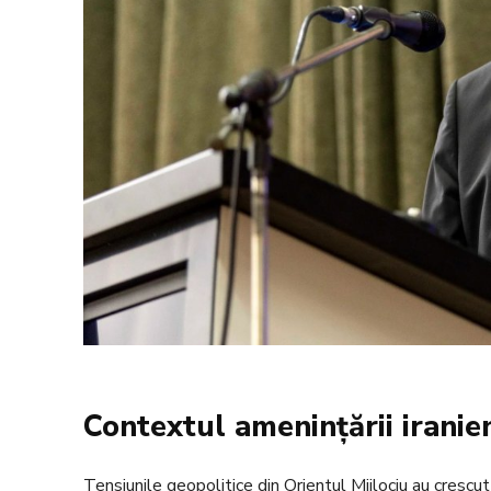
Contextul amenințării iranie
Tensiunile geopolitice din Orientul Mijlociu au crescut