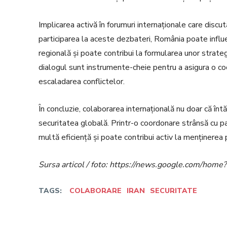
Implicarea activă în forumuri internaționale care discu
participarea la aceste dezbateri, România poate influen
regională și poate contribui la formularea unor strategi
dialogul sunt instrumente-cheie pentru a asigura o coo
escaladarea conflictelor.
În concluzie, colaborarea internațională nu doar că în
securitatea globală. Printr-o coordonare strânsă cu pa
multă eficiență și poate contribui activ la menținerea pă
Sursa articol / foto: https://news.google.com/h
TAGS:
COLABORARE
IRAN
SECURITATE
Facebook
Twitter
Acțiune