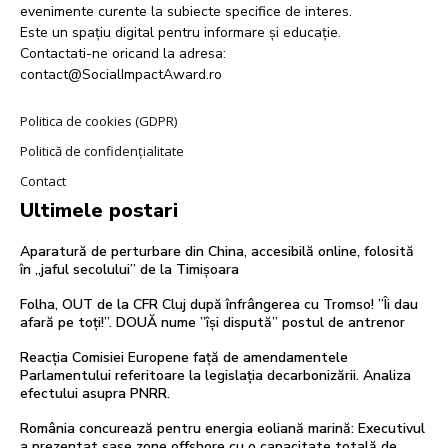
evenimente curente la subiecte specifice de interes.
Este un spațiu digital pentru informare și educație.
Contactati-ne oricand la adresa:
contact@SocialImpactAward.ro
Politica de cookies (GDPR)
Politică de confidențialitate
Contact
Ultimele postari
Aparatură de perturbare din China, accesibilă online, folosită
în „jaful secolului” de la Timișoara
Folha, OUT de la CFR Cluj după înfrângerea cu Tromso! ”Îi dau
afară pe toți!”. DOUĂ nume ”își dispută” postul de antrenor
Reacția Comisiei Europene față de amendamentele
Parlamentului referitoare la legislația decarbonizării. Analiza
efectului asupra PNRR.
România concurează pentru energia eoliană marină: Executivul
a prezentat șase zone offshore cu o capacitate totală de