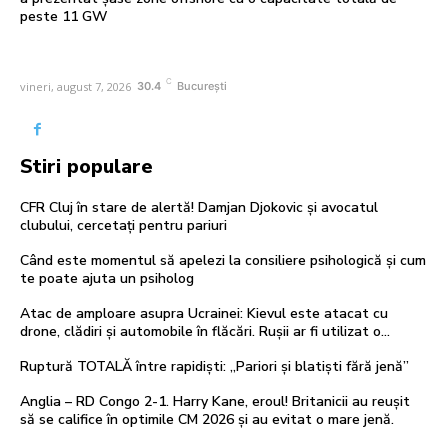
peste 11 GW
C
vineri, august 7, 2026
30.4
București
Stiri populare
CFR Cluj în stare de alertă! Damjan Djokovic și avocatul
clubului, cercetați pentru pariuri
Când este momentul să apelezi la consiliere psihologică și cum
te poate ajuta un psiholog
Atac de amploare asupra Ucrainei: Kievul este atacat cu
drone, clădiri și automobile în flăcări. Rușii ar fi utilizat o…
Ruptură TOTALĂ între rapidiști: „Pariori și blatiști fără jenă”
Anglia – RD Congo 2-1. Harry Kane, eroul! Britanicii au reușit
să se califice în optimile CM 2026 și au evitat o mare jenă.